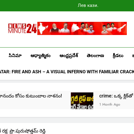
Лев казино
промокоды
2025
Newsminute24
Get All Updated Telugu News
సినిమా
ఆధ్యాత్మికం
ఆంధ్రప్రదేశ్
తెలంగాణ
క్రీడలు
ATAR: FIRE AND ASH – A VISUAL INFERNO WITH FAMILIAR CRAC
ుటుంబాల నాశనం!
crime: ఒక్క క్లిక్‌తో మొదలై… జీవితాన్న
1 Month Ago
: ప్రొ.పురుషోత్తమ్ రెడ్డి