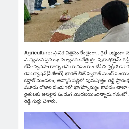
Agriculture:
స్థానిక విత్తనం కేంద్రంగా.. రైతే లక్
సాధ్యమని ప్రముఖ పర్యావరణవేత్త ప్రొ. పురుషోత్తమ్ రెడ్డ
చేసి-వ్యవసాయాన్ని రసాయనమయం చేసిన ప్రక్రియ‘హరిత వి
రివల్యూషన్(సీజీఆర్) భారత్ బీజ్ స్వరాజ్ మంచ్ సంయుక్
కడ్తాల్ మండలం, అన్మాస్ పల్లిలో పురుషోత్తం రెడ్డి
మూడు రోజుల పండుగలో భాగస్వామ్యం కావడం చాలా ఆనంద
రైతులకు అసలైన పండుగ మొదలయిందన్నారు.గతంలో నకిలీ
రెడ్డి గుర్తు చేశారు.