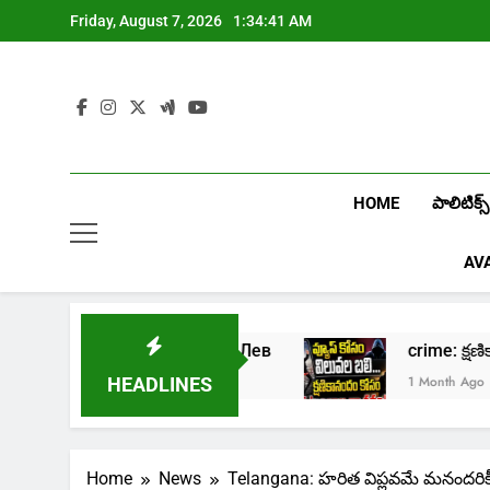
Skip
Friday, August 7, 2026
1:34:43 AM
to
content
HOME
పాలిటిక్స్
AV
лайн казино Лев
crime: క్షణికానందం కోసం క
1 Month Ago
HEADLINES
Home
News
Telangana: హరిత విప్లవమే మనందరికీ రక్ష