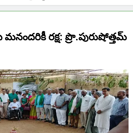
మనందరికీ రక్ష: ప్రొ.పురుషోత్తమ్