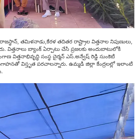
జస్థాన్, తమిళనాడు,కేరళ తదితర రాష్ట్రాల విత్తనాల నిపుణులు,
ేశారు. విత్తనాలు బ్యాంక్ ఏర్పాటు చేసి ప్రజలకు అందుబాటులోకి
ిత్తనాభివృద్ధి సంస్థ చైర్మన్ ఎస్.అన్వేష్ రెడ్డి సుంకెటి
ాహనతో విస్తృత పరచాలన్నారు. ఉమ్మడి జిల్లా కేంద్రలల్లో ఇలాంటి
ు.