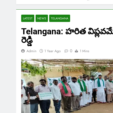
LATEST
NEWS
TELANGANA
Telangana: హరిత విప్లవమే 
రెడ్డి
0
Admin
1 Year Ago
1 Mins