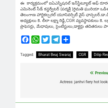
ఈ కార్యక్రమంలో ఐఏఎస్నేషనల్ ఇన్‌స్టిట్యూట్ ఆఫ్ రూరల్ డె
ఎమినెంట్ సీడ్ కన్జర్వేటర్ (పద్మశ్రీ )రైమతి ఘురియా ఒడిశా,
తెలంగాణ హార్టికల్చరల్ యూనివర్సిటీ వైస్ ఛాన్సలర్.డా.డి
అధ్యక్షులు కె. లీలా లక్ష్మా రెడ్డి,CGR వ్యవస్థాపకులు కె. లక
ప్రొఫెసర్లు, మేధావులు, సైంటిస్టులు,డాక్టర్లు తదితరులు పాల
Facebook
WhatsApp
Twitter
Telegram
Share
Tagged:
Bharat Beaj Swaraj
CGR
Dilip Re
Previou
Post
navigation
Actress: janhvi fiery hot look