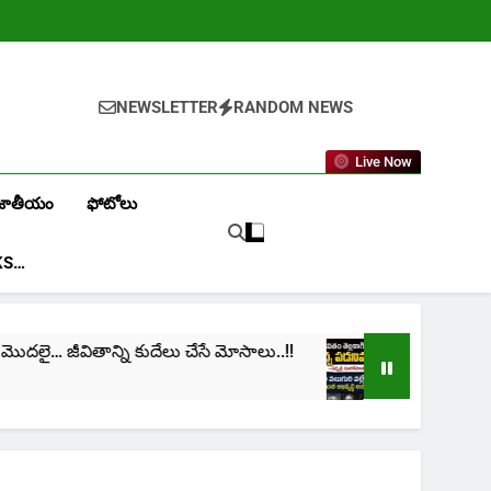
NEWSLETTER
RANDOM NEWS
Live Now
జాతీయం
ఫోటోలు
KS…
ి కుదేలు చేసే మోసాలు..!!
cinima: “నా జీవితం తెల్లక
1 Month Ago