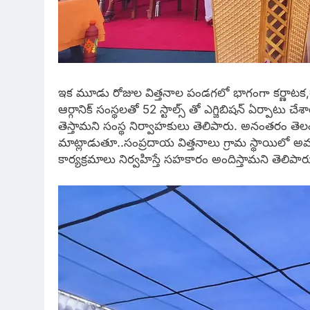
ఇక మూడు రోజుల విత్తనాల పండగలో భాగంగా కర్ణాటక,రా
ఆర్గానిక్ సంస్థలతో 52 స్టాల్స్ తో ఎగ్జిబిషన్ ఏర్పాటు చ
తెస్తామని సంస్థ నిర్వాహకులు తెలిపారు. అనంతరం తెలంగాణ వ
మాట్లాడుతూ..సంప్రదాయ విత్తనాలు గ్రామ స్థాయిలో అవగ
కార్యక్రమాలు నిర్వహిస్తే సహకారం అందిస్తామని తెలిపార