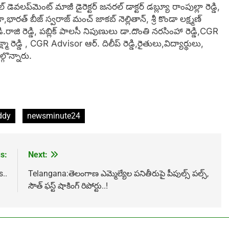
వలప్‌మెంట్ మాజీ డైరెక్టర్ జనరల్ డాక్టర్ డబ్ల్యూ రాంపుల్లా రెడ్డి,
భారత్ బీజ్ స్వరాజ్ మంచ్ జాకబ్ నెల్లితాన్, శ్రీ కొండా లక్ష్మణ్
.రాజి రెడ్డి, పబ్లిక్ పాలసీ నిపుణులు డా.దొంతి నరసింహా రెడ్డి,CGR
్ష్మా రెడ్డి , CGR Advisor ఆర్. దిలీప్ రెడ్డి,రైతులు,విద్యార్థులు,
్గొన్నారు.
ddy
newsminute24
s:
Next:
s..
Telangana:తెలంగాణ ఎమ్మెల్యేల ప‌నితీరుపై పీపుల్స్ ప‌ల్స్,
సౌత్ ఫ‌స్ట్ షాకింగ్ రిపోర్టు..!