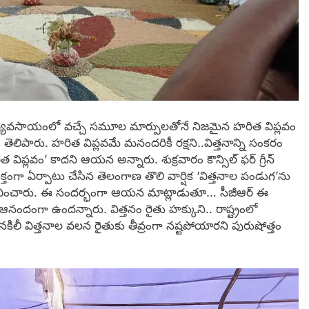
ష్యంగా వ్యవసాయంలో వచ్చే సమూల మార్పులతోనే నిజమైన హరిత విప్లవం
ి తెలిపారు. హరిత విప్లవమే మనందరికీ రక్షని..విత్తనాన్ని సంకరం
ప్లవం’ కాదని ఆయన అన్నారు. శుక్రవారం కౌన్సిల్ ఫర్ గ్రీన్
తంగా ఏర్పాటు చేసిన తెలంగాణ తొలి వార్షిక ‘విత్తనాల పండుగ’ను
 ప్రారంభించారు. ఈ సందర్భంగా ఆయన మాట్లాడుతూ… సీజీఆర్ ఈ
ంగా ఉందన్నారు. విత్తనం రైతు హక్కుని.. రాష్ట్రంలో
 విత్తనాల వలన రైతుకు తీవ్రంగా నష్టపోయారని పురుషోత్తం