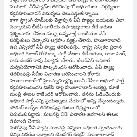
ముగిశాక..వీవీప్యాడ్‌ల తరలింపులో అధికారులు…నిర్లక్ష్యంగా
వ్యవహరించారనే విమర్శలు వెలువెత్తుతున్నాయి.
కాగా స్ట్రాంగ్ రూమ్‌లకు వెళ్లాల్సిన వీవీ ప్యాట్లు బయటకు ఎలా
వచ్చాయని బీజేపీ జాతీయ ఉపాధ్యక్షురాలు డీకే అరుణ
ప్రశ్నించారు. కేవలం డబ్బు ఉన్నవాళ్లే రాజకీయం చేసే
పరిస్థితులు తెచ్చారని ఆగ్రహం వ్యక్తం చేశారు. హుజూరాబాద్‌
ఉప ఎన్నికలో వీవీ ప్యాట్ల తరలింపుపై.. రాష్ట్ర ఎన్నికల ప్రధాన
అధికారి శశాంక్ గోయల్కు పార్టీ నేతలు డీకే అరుణ, రాజా సింగ్,
రామచందర్ రావు ఫిర్యాదు చేశారు. టీఆర్ఎస్ అధికార
దుర్వినియోగానికి పాల్పడిందని ఆరోపించారు. వీవీ ప్యాట్ల
తరలింపుపై సీబీఐ విచారణ జరిపించాలని కోరారు.
హుజూరాబాద్‌లో ప్రజాస్వామ్యాన్ని ఖూనీ చేసేలా అధికార పార్టీ
వ్యవహరించిందని బీజేపీ పార్టీ హుజూరాబాద్ అభ్యర్థి, మాజీ
మంత్రి ఈటల రాజేందర్ ఆరోపించారు. తనను ఓడించేందుకు
అధికార పార్టీ ఎన్ని ప్రయత్నాలు చేయాలో అన్ని చేస్తుందన్నారు.
పోలింగ్ బాక్స్‌ల తరలింపుపై ఈటల తీవ్రస్థాయిలో
విరుచుకుపడ్డారు. ఘటనపై CBI విచారణ జరగాలని ఈటల
డిమాండ్ చేశారు.
మరోవైపు వీవీ ప్యాట్ల ఘటనపై ఎన్నికల అధికారి స్పందించారు.
దీనిపై వివరణ ఇవ్వాలని కరీంనగర్‌ కలెక్టర్‌, హుజూరాబాద్‌