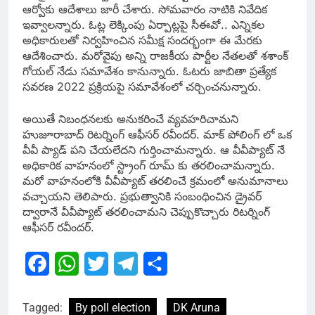
ఆర్వోకు ఆదేశాలు జారీ చేశారు. సోమవారం నాటికి నివేదిక
ఇవ్వాలన్నారు. ఓట్ల లెక్కింపు ఏర్పాట్లపై సీఈవో.. ఎన్నికల
అధికారులతో నిర్వహించిన సమీక్ష సందర్భంగా ఈ మేరకు
ఆదేశించారు. మరోవైపు అన్ని రాజకీయ పార్టీల నేతలతో శశాంక్
గోయల్ నేడు సమావేశం కానున్నారు. ఓటరు జాబితా ప్రత్యేక
సవరణ 2022 ప్రక్రియపై సమావేశంలో చర్చించనున్నారు.
అయితే నిబంధనలకు అనుకరించే వ్యవహరిచామని
హుజూరాబాద్ రిటర్నింగ్ ఆఫీసర్ రవీందర్. మాక్ పోలింగ్ లో ఒక
వీవీ ప్యాడ్ పని చేయలేదని గుర్తించామన్నారు. ఆ వీవీప్యాట్ నే
అధికారిక వాహనంలో స్ట్రాంగ్ రూమ్ కు తరలించామన్నారు.
మరో వాహనంలోకి వీవీప్యాట్ తరలించే క్రమంలో అనుమానాలు
వచ్చాయని తెలిపారు. ప్రభుత్వానికి సంబంధించిన డ్రైవర్
ద్వారానే వీవీప్యాట్ తరలించామని చెప్పుకొచ్చారు రిటర్నింగ్
ఆఫీసర్ రవీందర్.
Facebook
WhatsApp
Twitter
Telegram
Share
Tagged:
By poll election
DK Aruna