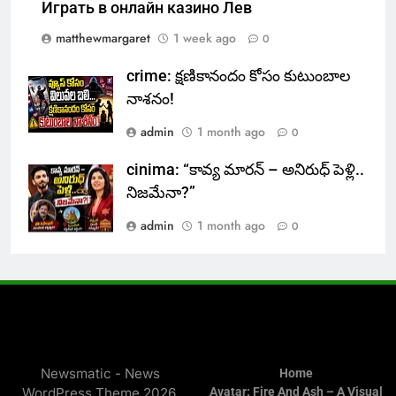
Играть в онлайн казино Лев
matthewmargaret
1 week ago
0
crime: క్షణికానందం కోసం కుటుంబాల
నాశనం!
admin
1 month ago
0
cinima: “కావ్య మారన్ – అనిరుధ్ పెళ్లి..
నిజమేనా?”
admin
1 month ago
0
Newsmatic - News
Home
WordPress Theme 2026.
Avatar: Fire And Ash – A Visual