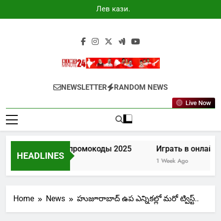
Skip
Лев казино
to
промокоды
2025
content
Newsminute24
Get All Updated Telugu News
NEWSLETTER
RANDOM NEWS
Live Now
Лев казино промокоды 2025
Играть в онлайн 
HEADLINES
5 Days Ago
1 Week Ago
Home
News
హుజూరాబాద్ ఉప ఎన్నికల్లో మరో ట్విస్ట్..