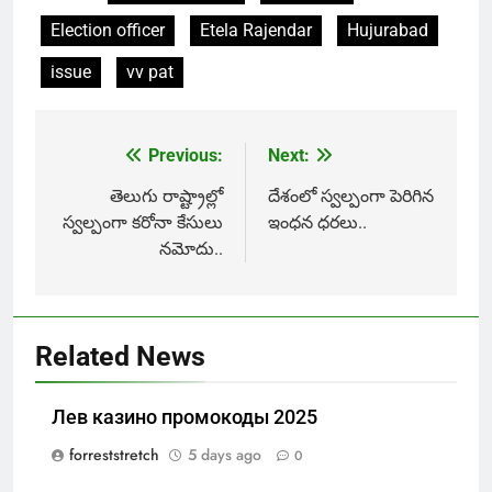
Election officer
Etela Rajendar
Hujurabad
issue
vv pat
Previous:
Next:
Post
navigation
తెలుగు రాష్ట్రాల్లో
దేశంలో స్వల్పంగా పెరిగిన
స్వల్పంగా కరోనా కేసులు
ఇంధన ధరలు..
నమోదు..
Related News
Лев казино промокоды 2025
forreststretch
5 days ago
0