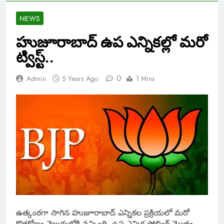
NEWS
హుజూరాబాద్ ఉప ఎన్నికల్లో మరో
ట్విస్ట్..
0
Admin
5 Years Ago
1 Mins
ఉత్కంఠగా సాగిన హుజూరాబాద్ ఎన్నికల ప్రక్రియలో మరో
కొత్తకోణం వెలుగులోకి వచ్చింది. ఉప ఎన్నిక పోలింగ్ మొత్తం