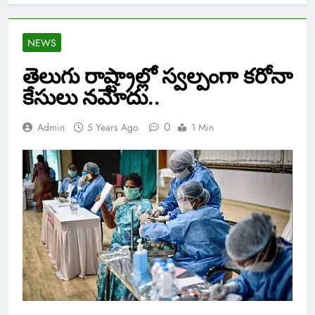
NEWS
తెలుగు రాష్ట్రాల్లో స్వల్పంగా కరోనా
కేసులు నమోదు..
0
Admin
5 Years Ago
1 Min