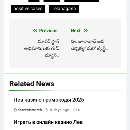
positive cases
Telanagana
Previous:
Next:
Post
navigation
సూపర్ స్టార్
హుజూరాబాద్ ఉప
అభిమానులకు గుడ్
ఎన్నికల్లో మరో ట్విస్ట్..
న్యూస్..
Related News
Лев казино промокоды 2025
forreststretch
6 days ago
0
Играть в онлайн казино Лев