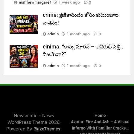
matthewmargaret
1 week ago
0
crime: క్షణికానందం కోసం కుటుంబాల
నాశనం!
admin
1 month ago
0
cinima: “కావ్య మారన్ – అనిరుధ్ పెళ్లి..
నిజమేనా?”
admin
1 month ago
0
Newsmatic - News
Home
WordPress Theme 2026.
Avatar: Fire And Ash – A Visual
Inferno With Familiar Cracks…
Powered By
.
BlazeThemes