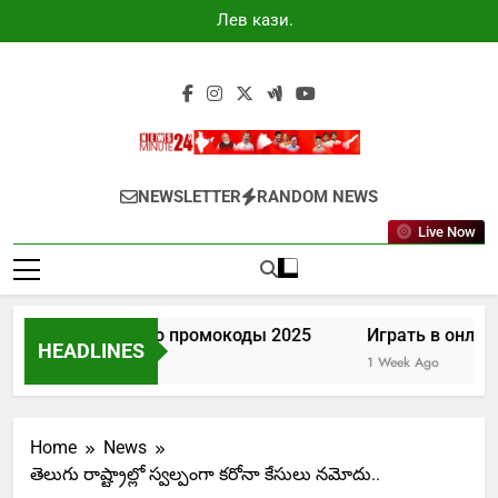
Skip
Лев казино
to
промокоды
2025
content
Newsminute24
Get All Updated Telugu News
NEWSLETTER
RANDOM NEWS
Live Now
Лев казино промокоды 2025
Играть в онлайн
HEADLINES
6 Days Ago
1 Week Ago
Home
News
తెలుగు రాష్ట్రాల్లో స్వల్పంగా కరోనా కేసులు నమోదు..