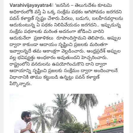
Varahivijayayatra4:
‘జనసేన – తెలుగుదేశం కూటమి
అధికారంలోకి వస్తే ఏ ఒక్క సంక్షేమ పథకం ఆగిపోవడం జరగదని
పవన్ కళ్యాణ్ స్పష్టం చేశారు.
పేదలు, బడుగు, బలహీనవర్గాలను
ఆదుకుంటున్న ఏ పథకం నిలిపివేయడం జరగదని.. ఇప్పుడున్న
సంక్షేమ పథకాలకు మరింత అదనంగా జోడించి వారిని
ఆదుకునేలా ప్రణాళికలు రూపొందిస్తామని తెలిపారు. అప్పుల
ద్వారా కాకుండా ఆదాయం సృష్టించి ప్రజలకు మరింతగా
ఇవ్వాలన్నదే తమ ఆకాంక్షగా వెల్లడించారు. ఆంధ్రప్రదేశ్ అప్పుల
వల్ల భవిష్యత్తు అంధకారం అవుతుందని హెచ్చరించారు.
రాష్ట్రంలోని వనరులను ఉపయోగించుకొని దాని ద్వారా
ఆదాయాన్ని సృష్టించి ప్రజలకు సంక్షేమం ద్వారా అందించాలనే
విధానానికి తాము కట్టుబడి ఉన్నట్లు పవన్ కళ్యాణ్
పేర్కొన్నారు.