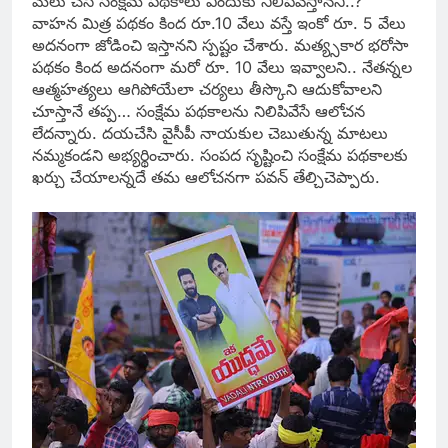
మేలు చేసే సంక్షేమ పథకాలు ఎందుకు నిలిపివేస్తానని..?
వాహన మిత్ర పథకం కింద రూ.10 వేలు వస్తే ఇంకో రూ. 5 వేలు
అదనంగా జోడించి ఇస్తానని స్పష్టం చేశారు.
మత్య్సకార భరోసా
పథకం కింద అదనంగా మరో రూ. 10 వేలు ఇవ్వాలని.. నేతన్నల
ఆత్మహత్యలు ఆగిపోయేలా చర్యలు తీస్కొని ఆదుకోవాలని
చూస్తానే తప్ప… సంక్షేమ పథకాలను నిలిపివేసే ఆలోచన
లేదన్నారు. దయచేసి వైసీపీ నాయకుల చెబుతున్న మాటలు
నమ్మకండని అభ్యర్థించారు. సంపద సృష్టించి సంక్షేమ పథకాలకు
ఖర్చు చేయాలన్నదే తమ ఆలోచనగా పవన్ తేల్చిచెప్పారు.