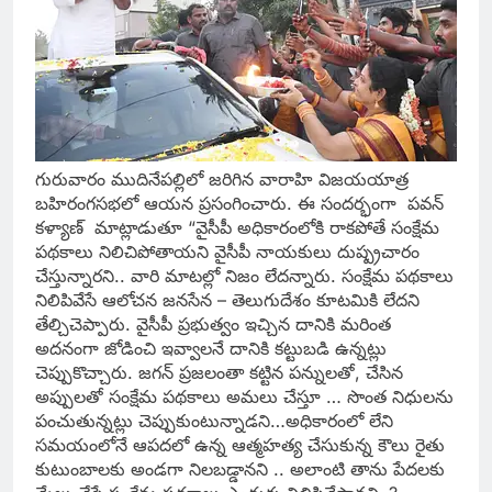
గురువారం ముదినేపల్లిలో జరిగిన వారాహి విజయయాత్ర
బహిరంగసభలో ఆయన ప్రసంగించారు. ఈ సందర్భంగా పవన్
కళ్యాణ్ మాట్లాడుతూ “వైసీపీ అధికారంలోకి రాకపోతే సంక్షేమ
పథకాలు నిలిచిపోతాయని వైసీపీ నాయకులు దుష్ప్రచారం
చేస్తున్నారని.. వారి మాటల్లో నిజం లేదన్నారు. సంక్షేమ పథకాలు
నిలిపివేసే ఆలోచన జనసేన – తెలుగుదేశం కూటమికి లేదని
తేల్చిచెప్పారు. వైసీపీ ప్రభుత్వం ఇచ్చిన దానికి మరింత
అదనంగా జోడించి ఇవ్వాలనే దానికి కట్టుబడి ఉన్నట్లు
చెప్పుకొచ్చారు.
జగన్ ప్రజలంతా కట్టిన పన్నులతో, చేసిన
అప్పులతో సంక్షేమ పథకాలు అమలు చేస్తూ … సొంత నిధులను
పంచుతున్నట్లు చెప్పుకుంటున్నాడని…అధికారంలో లేని
సమయంలోనే ఆపదలో ఉన్న ఆత్మహత్య చేసుకున్న కౌలు రైతు
కుటుంబాలకు అండగా నిలబడ్డానని .. అలాంటి తాను పేదలకు