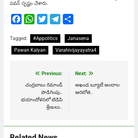
పవన్ స్పష్టం చేశారు.
Facebook
WhatsApp
Twitter
Telegram
Share
Tagged:
#Appolitics
Janasena
Pawan Kalyan
Varahivijayayatra4
Previous:
Next:
Post
navigation
చంద్రబాబు రిమాండ్
అఖండ బ్యూటీ అందాల
పొడిగింపు..
ఆరబోత..
భయాందోళనలో టిడిపి
శ్రేణులు..
Related News