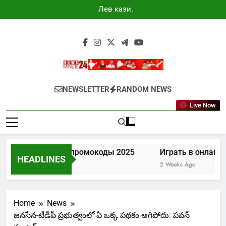
Skip
Лев казино
to
промокоды
2025
content
Newsminute24
Get All Updated Telugu News
NEWSLETTER
RANDOM NEWS
Live Now
Лев казино промокоды 2025
Играть в онлайн к
HEADLINES
7 Days Ago
2 Weeks Ago
Home
News
జనసేన-టీడీపీ ప్రభుత్వంలో ఏ ఒక్క పథకం ఆగిపోదు: పవన్