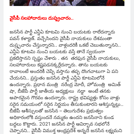
వైసీపీ సలహాదారులు దుష్ప్రచారం..
జనసేన పార్టీ ఎన్డీఏ కూటమి నుంచి బయటకు రాలేదన్నారు
పవన్ కళ్యాణ్. వచ్చేసిందని వైసీపీ నాయకులు దేశమంతా
దుష్ర్పచారం చేస్తున్నారని.. వాళ్లందరికీ ఒకటే చెబుతున్నానని..
ఎన్డీఏ కూటమి నుంచి బయటకు వస్తే తానే స్వయంగా
ప్రకటిస్తానని స్పష్టం చేశారు . తన తరఫున వైసీపీ నాయకులు,
సలహాదారులు కష్టపడనక్కర్లేదన్నారు. తాను బయటకు
రావాలంటే అందరికీ చెప్పే వస్తాను తప్ప దొంగచాటుగా ఏ పని
చేయనని.. ప్రస్తుతం జనసేన పార్టీ ఎన్డీఏ కూటమిలోనే
ఉందన్నారు. ప్రధాన మంత్రి నరేంద్ర మోదీ, హోమంత్రి అమిత్
షా, బీజేపీ పార్టీ జాతీయ అధ్యక్షులు నడ్డా అంటే తనకు
అపారమైన గౌరవం ఉందన్నారు. రాష్ట్ర భవిష్యత్తు కోసం వాళ్లు
సరైన సమయంలో సరైన నిర్ణయం తీసుకుంటారని ఆశిస్తున్నట్లు..
బీజేపీ ఆశీస్సులతో జనసేన – తెలుగుదేశం ప్రభుత్వం
అధికారంలోకి వస్తుందనే నమ్మకం ఉందని జనసేనాని కుండ
బద్దలు కొట్టారు. 2021 జనసేన పార్టీ ఆవిర్భావ సభలోనే
చెప్పానని.. వైసీపీ విముక్త ఆంధ్రప్రదేశ్ అన్నదే జనసేన లక్ష్యమని