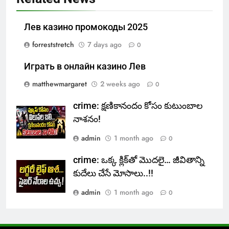
Лев казино промокоды 2025
forreststretch
7 days ago
0
Играть в онлайн казино Лев
matthewmargaret
2 weeks ago
0
crime: క్షణికానందం కోసం కుటుంబాల
నాశనం!
admin
1 month ago
0
crime: ఒక్క క్లిక్‌తో మొదలై… జీవితాన్ని
కుదేలు చేసే మోసాలు..!!
admin
1 month ago
0