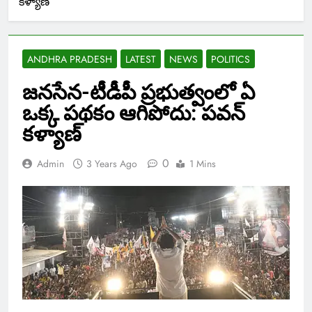
కళ్యాణ్
ANDHRA PRADESH
LATEST
NEWS
POLITICS
జనసేన-టీడీపీ ప్రభుత్వంలో ఏ
ఒక్క పథకం ఆగిపోదు: పవన్
కళ్యాణ్
0
Admin
3 Years Ago
1 Mins