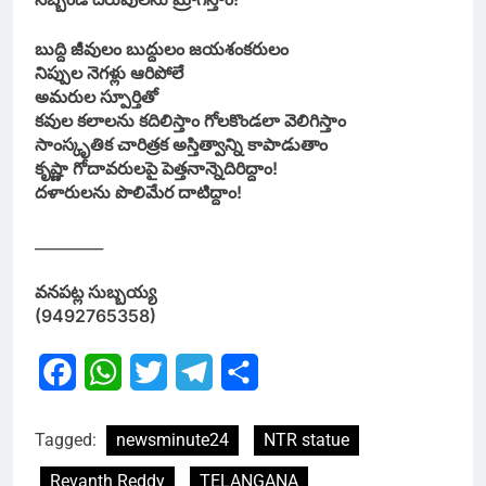
బుద్ది జీవులం బుద్దులం జయశంకరులం
నిప్పుల నెగళ్లు ఆరిపోలే
అమరుల స్పూర్తితో
కవుల కలాలను కదిలిస్తాం గోలకొండలా వెలిగిస్తాం
సాంస్కృతిక చారిత్రక అస్తిత్వాన్ని కాపాడుతాం
కృష్ణా గోదావరులపై పెత్తనాన్నెదిరిద్దాం!
దళారులను పొలిమేర దాటిద్దాం!
_________
వనపట్ల సుబ్బయ్య
(9492765358)
Facebook
WhatsApp
Twitter
Telegram
Share
Tagged:
newsminute24
NTR statue
Revanth Reddy
TELANGANA