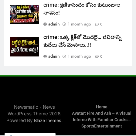
crime: క్షణికానందం కోసం కుటుంబాల
నాశనం!
admin
1 month ago
0
crime: ఒక్క క్లిక్‌తో మొదలై… జీవితాన్ని
కుదేలు చేసే మోసాలు..!!
admin
1 month ago
0
Newsmatic - News
Home
WordPress Theme 2026.
Avatar: Fire And Ash – A Visual
Inferno With Familiar Cracks…
Powered By
.
BlazeThemes
Sports
Entertainment