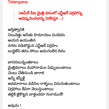
Telangana:
(అమీర్ పేట మైత్రి వనంలో ఎన్టీఆర్ విగ్రహాన్ని
ఆవిష్కరించడాన్ని నిరసిస్తూ…)
అస్తిత్వానికి
నిలువెత్తు అసేతు హిమాచలం సురవరం
ఆయన జయంతిన
నగరం నడిబొడ్డున ఎన్టీఆర్ విగ్రహం
బుద్ధిలేని తనం సోయి అడుగంటిన దినం
బానిసలున్నంతకాలం
మైత్రివనాలు మహానాడుల ఏడ్పులుంటాయి
చెంబు చేతినుండి జారాక
అన్నీ కన్నీళ్లే
అవమానాలు వడిసెల రాళ్ళయి విసురుతుంటాయి
విగ్రహాలు ఠీవిగా వెలుస్తుంటాయి
తల్లికి జైకొట్టని వాళ్లందరూ గులాములే!
అవును !