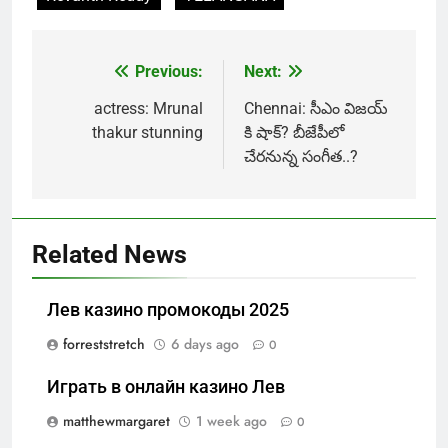
Previous:
Next:
Post
navigation
actress: Mrunal
Chennai: సీఎం విజయ్‌
thakur stunning
కి షాక్? బీజేపీలో
చేరనున్న సంగీత..?
Related News
Лев казино промокоды 2025
forreststretch
6 days ago
0
Играть в онлайн казино Лев
matthewmargaret
1 week ago
0