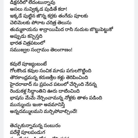
డిక్షనరీలో లేదంటున్నావు
అసలు నువ్విక్కడ పుడితే కదా!
ఇక్కడే పుట్టిన జొన్న కర్రకు తంగేడు పూలకు
చెలిమెలకు పోరాట చరిత్ర తెలుసు
తుమ్మకాయను శాన్రాయిమీద రాసి నుదుట బొట్టుపెట్టుకో
అప్పుడు కన్పిస్తది
భారత చిత్రపటంలో
సముజ్వల సంగ్రామం తెలంగాణం!
కవులే పూజ్యంబంటే
గోలకొండ కవుల సంచిక మాడు పగులగొట్టింది
తౌరకాంధ్రమన్న కరుణశ్రీల కళ్లు తెరిపించింది
హైదరాబాద్ ను ప్రపంచ పటంలో చేర్చింది నేనన్న
రెండుకళ్ల సిద్దాంతిని ఊరు దాటించింది
భాషను మేమే నేర్పించామన్న నోళ్లకు తాళం పడింది
మున్ముందు ఇంకా అవమానిస్తే
అన్నదమ్ములమని మర్సిపోవాల్సిందే!
తెచ్చుకున్నామన్న సంబురం
పదేళ్లే పూలపండుగ