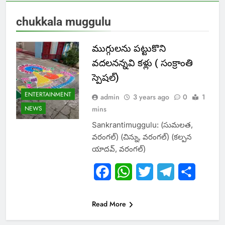
chukkala muggulu
ముగ్గులను పట్టుకొని
వదలనన్నవి కళ్లు ( సంక్రాంతి
స్పెషల్)
ENTERTAINMENT
admin
3 years ago
0
1
NEWS
mins
Sankrantimuggulu: (సుమలత,
వరంగల్) (చిన్ను, వరంగల్) (కల్పన
యాదవ్, వరంగల్)
Facebook
WhatsApp
Twitter
Telegram
Share
Read More