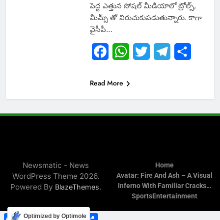
పెద్ద ఎత్తున సోషల్ మీడియాలో ట్రోల్స్,
మీమ్స్ తో విరుచుకుపడుతున్నారు. కాగా
వైసీపీ…
Facebook
WhatsApp
Twitter
Telegram
Share
Read More
Newsmatic - News
Home
WordPress Theme 2026.
Avatar: Fire And Ash – A Visual
Inferno With Familiar Cracks…
Powered By
.
BlazeThemes
Sports
Entertainment
Facebook
WhatsApp
Twitter
Telegram
Share
Optimized by Optimole