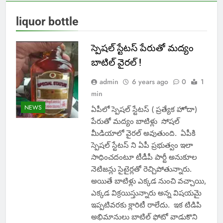
liquor bottle
స్పెషల్ స్టేటస్ పేరుతో మద్యం
బాటిల్ వైరల్ !
admin
6 years ago
0
1
min
NEWS
ఏపీలో స్పెషల్ స్టేటస్ ( ప్రత్యేక హోదా)
పేరుతో మద్యం బాటిళ్లు సోషల్
మీడియాలో వైరల్ అవుతుంది. ఏపీకి
స్పెషల్ స్టేటస్ ని ఏపీ ప్రభుత్వం ఇలా
సాధించదంటూ టీడీపీ పార్టీ అనుకూల
నెటిజన్లు సైటైర్లతో రెచ్చిపోతున్నారు.
అయితే బాటిళ్లు ఎక్కడ నుంచి వచ్చాయి,
ఎక్కడ విక్రయిస్తున్నారు అన్న విషయమై
ఇప్పటివరకు క్లారిటీ రాలేదు. ఇక టిడిపి
అభిమానులు బాటిల్ ఫోటో వాడుకొని