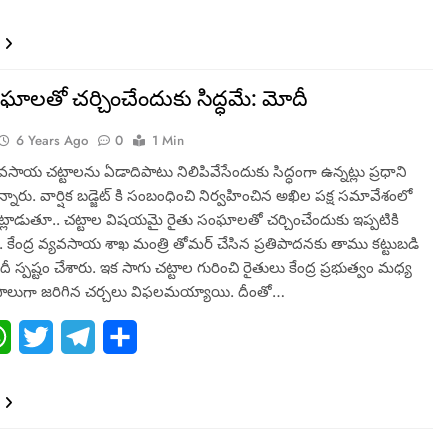
ఘాలతో చర్చించేందుకు సిద్ధమే: మోదీ
6 Years Ago
0
1 Min
ాయ చట్టాలను ఏడాదిపాటు నిలిపివేసేందుకు సిద్ధంగా ఉన్నట్లు ప్రధాని
న్నారు. వార్షిక బడ్జెట్ కి సంబంధించి నిర్వహించిన అఖిల పక్ష సమావేశంలో
ాడుతూ.. చట్టాల విషయమై రైతు సంఘాలతో చర్చించేందుకు ఇప్పటికి
 .. కేంద్ర వ్యవసాయ శాఖ మంత్రి తోమర్ చేసిన ప్రతిపాదనకు తాము కట్టుబడి
దీ స్పష్టం చేశారు. ఇక సాగు చట్టాల గురించి రైతులు కేంద్ర ప్రభుత్వం మధ్య
దఫాలుగా జరిగిన చర్చలు విఫలమయ్యాయి. దీంతో…
ebook
WhatsApp
Twitter
Telegram
Share