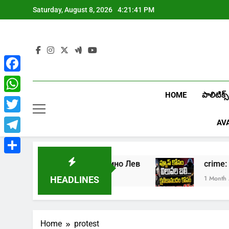
Skip
Saturday, August 8, 2026
4:21:42 PM
to
content
Facebook
HOME
పాలిటిక్స్
WhatsApp
Twitter
AV
Telegram
Share
ать в онлайн казино Лев
crime: క్షణికాన
ek Ago
1 Month Ago
HEADLINES
Home
protest