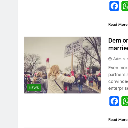
Fac
Read More
Dem onc
marrie
Admin
Even more
partners 
convinced
NEWS
enterpris
Fac
Read More