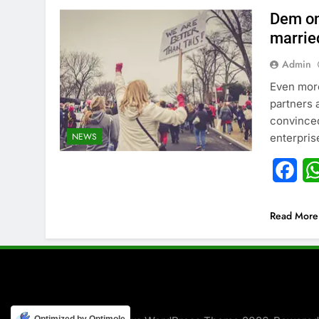
Dem onc
marrie
Admin
Even more
partners 
convinced
NEWS
enterpris
Fac
Read More