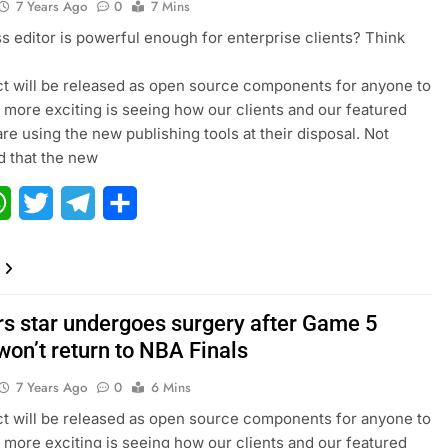
7 Years Ago
0
7 Mins
 editor is powerful enough for enterprise clients? Think
ct will be released as open source components for anyone to
 more exciting is seeing how our clients and our featured
are using the new publishing tools at their disposal. Not
 that the new
ebook
WhatsApp
Twitter
Telegram
Share
rs star undergoes surgery after Game 5
 won’t return to NBA Finals
7 Years Ago
0
6 Mins
ct will be released as open source components for anyone to
 more exciting is seeing how our clients and our featured