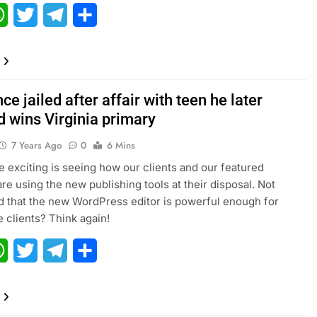
ebook
WhatsApp
Twitter
Telegram
Share
e jailed after affair with teen he later
d wins Virginia primary
7 Years Ago
0
6 Mins
 exciting is seeing how our clients and our featured
are using the new publishing tools at their disposal. Not
 that the new WordPress editor is powerful enough for
e clients? Think again!
ebook
WhatsApp
Twitter
Telegram
Share