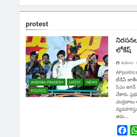
protest
నిరసనల 
లోకేష్
Admin
APpolitics
టీడీపీ జాతీ
ANDHRA PRADESH
LATEST
NEWS
సిఎం జగన్ 
POLITICS
చేశారు. ప్ర
చంద్రబాబు 
వ్యవహరిస్తు
తమ…
Fac