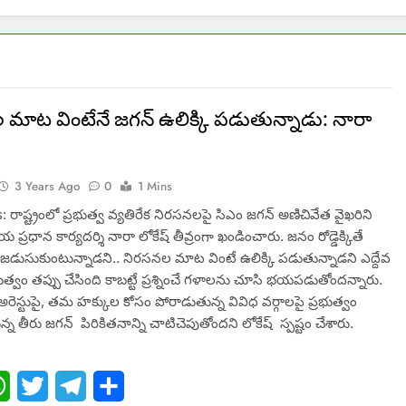
మాట వింటేనే జగన్ ఉలిక్కి పడుతున్నాడు: నారా
3 Years Ago
0
1 Mins
: రాష్ట్రంలో ప్రభుత్వ వ్యతిరేక నిరసనలపై సిఎం జగన్ అణిచివేత వైఖరిని
య ప్రధాన కార్యదర్శి నారా లోకేష్ తీవ్రంగా ఖండించారు. జనం రోడ్డెక్కితే
జడుసుకుంటున్నాడని.. నిరసనల మాట వింటే ఉలిక్కి పడుతున్నాడని ఎద్దేవ
భుత్వం తప్పు చేసింది కాబట్టే ప్రశ్నించే గళాలను చూసి భయపడుతోందన్నారు.
అరెస్టుపై, తమ హక్కుల కోసం పోరాడుతున్న వివిధ వర్గాలపై ప్రభుత్వం
న్న తీరు జగన్ పిరికితనాన్ని చాటిచెపుతోందని లోకేష్ స్పష్టం చేశారు.
ebook
WhatsApp
Twitter
Telegram
Share