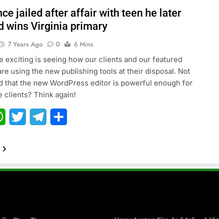
e jailed after affair with teen he later
d wins Virginia primary
7 Years Ago
0
6 Mins
 exciting is seeing how our clients and our featured
are using the new publishing tools at their disposal. Not
 that the new WordPress editor is powerful enough for
e clients? Think again!
ebook
WhatsApp
Twitter
Telegram
Share