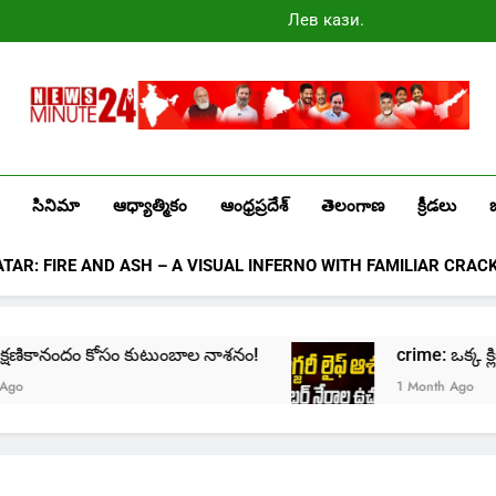
Лев казино
промокоды
2025
Newsminute24
Get All Updated Telugu News
సినిమా
ఆధ్యాత్మికం
ఆంధ్రప్రదేశ్
తెలంగాణ
క్రీడలు
ATAR: FIRE AND ASH – A VISUAL INFERNO WITH FAMILIAR CRAC
ందం కోసం కుటుంబాల నాశనం!
crime: ఒక్క క్లిక్‌తో మొదలై… 
1 Month Ago