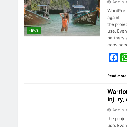
Admin
WordPress
again!
the proje
NEWS
use. Even
partners 
convinced
Fac
Read More
Warrio
injury,
Admin
the proje
use. Even