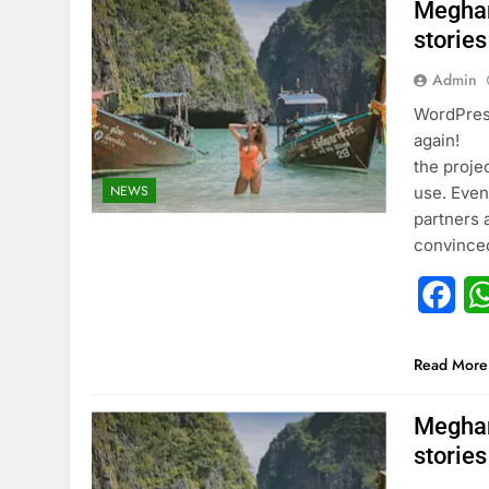
Meghan
stories
Admin
WordPress
again!
the proje
NEWS
use. Even
partners 
convinced
Fac
Read More
Meghan
stories