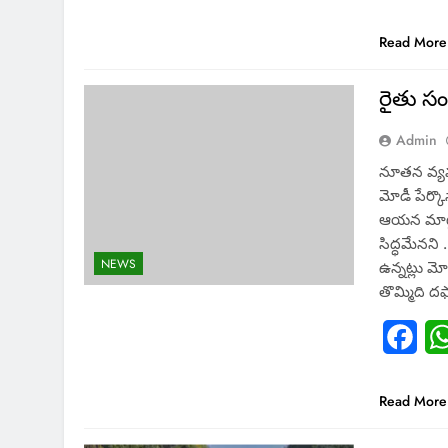
Read More
రైతు సం
Admin
నూతన వ్యవస
మోడీ పేర్కొ
ఆయన మాట్ల
సిద్ధమేనని
NEWS
ఉన్నట్లు మో
తొమ్మిది 
Fac
Read More