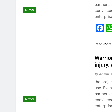
partners 
NEWS
convinced
enterpris
Fac
Read More
Warrio
injury,
Admin
the proje
use. Even
partners 
NEWS
convinced
enterpris