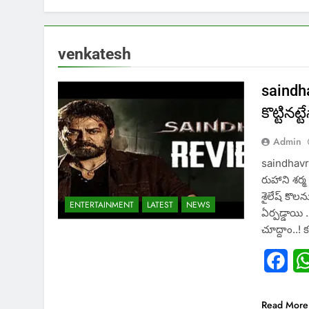
venkatesh
saindha
కొట్టినట్ట
Admin
saindhavrevi
రుహాని శర్
శైలేష్ కొలన
ENTERTAINMENT
LATEST
NEWS
ఏర్పడ్డాయి 
చూద్దాం..! 
Fac
Read More