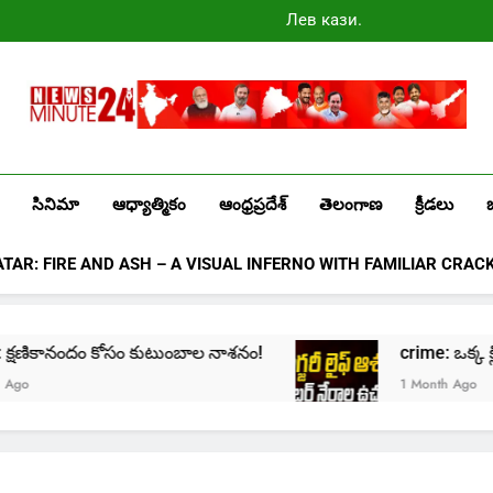
Лев казино
промокоды
2025
Newsminute24
Get All Updated Telugu News
సినిమా
ఆధ్యాత్మికం
ఆంధ్రప్రదేశ్
తెలంగాణ
క్రీడలు
ATAR: FIRE AND ASH – A VISUAL INFERNO WITH FAMILIAR CRAC
 క్షణికానందం కోసం కుటుంబాల నాశనం!
crime: ఒక్క క్లిక్‌త
1 Month Ago