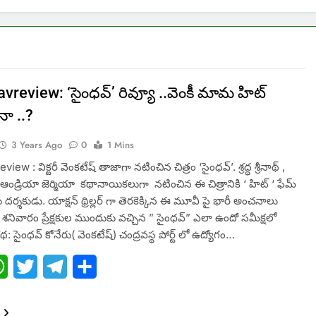
vreview: ‘సైంధవ్’ రివ్యూ ..వెంకీ మామ హిట్
ేనా ..?
3 Years Ago
0
1 Mins
ew : విక్టరీ వెంకటేష్ తాజాగా నటించిన చిత్రం ‘సైంధవ్’. శ్రద్ధ శ్రీనాథ్ ,
మ ఆండ్రియా జెర్మియా కథానాయికలుగా నటించిన ఈ చిత్రానికి ‘ హిట్ ‘ ఫేమ్
ు దర్శకుడు. యాక్షన్ థ్రిల్లర్ గా తెరకెక్కిన ఈ మూవీ పై భారీ అంచనాలు
. శనివారం ప్రేక్షకుల ముందుకు వచ్చిన ” సైంధవ్” ఎలా ఉందో సమీక్షలో
కథ: సైంధవ్ కోనేరు( వెంకటేష్) చంద్రవస్థ పోర్ట్ లో ఉద్యోగం…
ebook
WhatsApp
Twitter
Telegram
Share