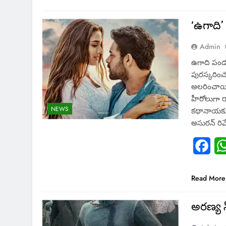
‘ఉగాది’ 
Admin
ఉగాది పండ‌గ
పుర‌స్క‌రించ
అల‌రించాయి. 
హీరోలుగా రాజ
NEWS
కథానాయకులుగ
అసుర‌న్ రిమ
Fac
Read More
అరణ్య సి