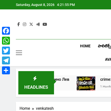
Skip
Saturday, August 8, 2026
4:21:56 PM
to
content
Facebook
HOME
పాలిటిక్స్
WhatsApp
Twitter
AV
Telegram
Share
Играть в онлайн казино Лев
crime:
1 Week Ago
1 Month Ago
HEADLINES
Home
venkatesh