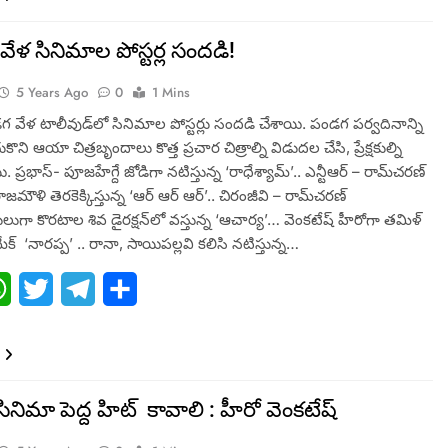
వేళ సినిమాల పోస్టర్ల సంద‌డి!
5 Years Ago
0
1 Mins
 వేళ టాలీవుడ్‌లో సినిమాల పోస్టర్లు సంద‌డి చేశాయి. పండ‌గ ప‌ర్వ‌దినాన్ని
ుకొని ఆయా చిత్రబృందాలు కొత్త ప్రచార చిత్రాల్ని విడుదల చేసి, ప్రేక్షకుల్ని
ప్రభాస్‌- పూజ‌హేగ్దే జోడిగా న‌టిస్తున్న ‘రాధేశ్యామ్‌’.. ఎన్టీఆర్‌ – రామ్‌చరణ్‌
‌మౌళి తెరకెక్కిస్తున్న‌ ‘ఆర్‌ ఆర్‌ ఆర్‌’.. చిరంజీవి – రామ్‌చరణ్‌
ా కొర‌టాల శివ డైర‌క్ష‌న్‌లో వ‌స్తున్న‌ ‘ఆచార్య’… వెంకటేష్ హీరోగా త‌మిళ్
ేక్ ‌ ‘నారప్ప’ .. రానా, సాయిపల్లవి కలిసి నటిస్తున్న…
ebook
WhatsApp
Twitter
Telegram
Share
నిమా పెద్ద హిట్ ‌ కావాలి : హీరో వెంక‌టేష్