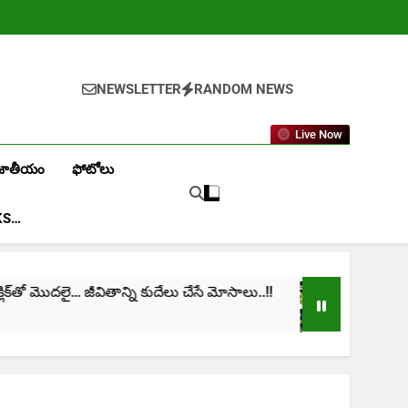
NEWSLETTER
RANDOM NEWS
Live Now
జాతీయం
ఫోటోలు
KS…
ో మొదలై… జీవితాన్ని కుదేలు చేసే మోసాలు..!!
cinima: “
1 Month Ag