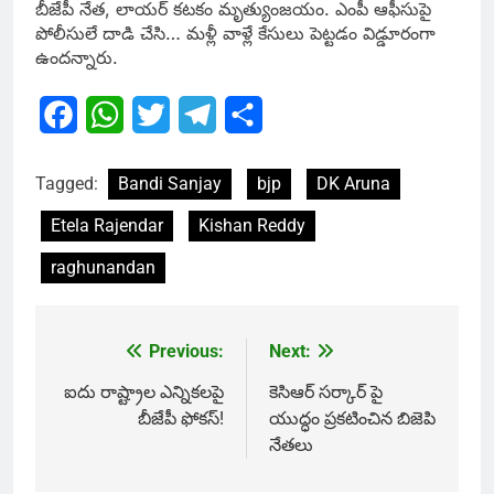
బీజేపీ నేత, లాయర్ కటకం మృత్యుంజయం. ఎంపీ ఆఫీసుపై
పోలీసులే దాడి చేసి… మళ్లీ వాళ్లే కేసులు పెట్టడం విడ్డూరంగా
ఉందన్నారు.
Facebook
WhatsApp
Twitter
Telegram
Share
Tagged:
Bandi Sanjay
bjp
DK Aruna
Etela Rajendar
Kishan Reddy
raghunandan
Previous:
Next:
Post
navigation
ఐదు రాష్ట్రాల ఎన్నికలపై
కెసిఆర్ సర్కార్ పై
బీజేపీ ఫోకస్!
యుద్ధం ప్రకటించిన బిజెపి
నేతలు