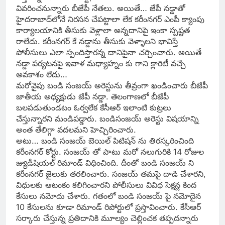
వివరించనున్నారు బీజేపీ నేతలు. అయితే… జేపీ నడ్డాతో
హైద‌రాబాద్‌లోనే నిరసన చేపట్టాలా లేక క‌రీంన‌గ‌ర్ ఎంపీ క్యాంపు
కార్యాలయానికి తీసుకు వెళ్లాలా అన్నదానిపై ఇంకా స్పష్టత
రాలేదు. కరీంన‌గ‌ర్ కే న‌డ్డాను తీసుకు వెళ్ళాల‌ని భావిస్తే
పోలీసులు ఎలా స్పందిస్తారన్న దానిపైనా చర్చించారు. అయితే
న‌డ్డా ప‌ర్యట‌న‌పై ఇవాళ మ‌ధ్యాహ్నం కు గాని క్లారిటీ వ‌చ్చే
అవ‌కాశం లేదు…
మరోవైపు బండి సంజయ్ అరెస్టును తీవ్రంగా ఖండించారు బీజేపీ
జాతీయ అధ్యక్షుడు జేపీ నడ్డా. తెలంగాణలో బీజేపీ
బలపడుతుండటం ఓర్వలేక కేసీఆర్ ఇలాంటి కుట్రలు
చేస్తున్నారని మండిపడ్డారు. బండిసంజయ్ అరెస్టు విషయాన్ని
అంత తేలిగ్గా వదలమని హెచ్చిరించారు.
అటు… బండి సంజయ్‌ బెయిల్ పిటిషన్ ను తిరస్కరించింది
కరీంనగర్ కోర్టు. సంజయ్ తో పాటు మరో నలుగురికి 14 రోజుల
జ్యుడీషియల్ రిమాండ్ విధించింది. దీంతో బండి సంజయ్ ని
కరీంనగర్ జైలుకు తరలించారు. సంజయ్ తమపై దాడి చేశారని,
విధులకు ఆటంకం కలిగించారని పోలీసులు వివిధ సెక్షన్ల కింద
కేసులు నమోదు చేశారు. గతంలో బండి సంజయ్ పై నమోదైన
10 కేసులను కూడా రిమాండ్ రిపోర్టులో ప్రస్తావించారు. కేసీఆర్
సర్కారు చేస్తున్న ప్రతిదానికి మూల్యం చెల్లించక తప్పదన్నారు