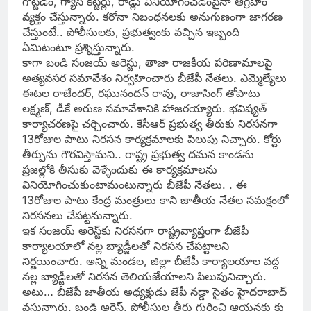
గొట్టడం, గ్యాస్ క‌ట్టర్లు, రాడ్లు వినియోగించ‌డంపైనా ఆగ్రహం
వ్యక్తం చేస్తున్నారు. క‌రోనా నిబంధన‌ల‌కు అనుగుణంగా జాగ‌రణ
చేస్తుంటే.. పోలీసుల‌కు, ప్రభుత్వంకు వ‌చ్చిన ఇబ్బంది
ఏమిటంటూ ప్రశ్నిస్తున్నారు.
కాగా బండి సంజయ్ అరెస్టు, తాజా రాజకీయ పరిణామాలపై
అత్యవసర సమావేశం నిర్వహించారు బీజేపీ నేతలు. ఎమ్మెల్యేలు
ఈటల రాజేందర్, రఘునందన్ రావు, రాజాసింగ్ తోపాటు
లక్ష్మణ్, డీకే అరుణ సమావేశానికి హాజరయ్యారు. భవిష్యత్
కార్యాచరణపై చర్చించారు. కేసీఆర్‌ ప్రభుత్వ తీరుకు నిర‌స‌నగా
13రోజుల పాటు నిర‌స‌న కార్యక్రమాల‌కు పిలుపు నిచ్చారు. కోర్టు
తీర్పును గౌర‌విస్తామ‌ని.. రాష్ట్ర ప్రభుత్వ ద‌మ‌న కాండ‌ను
ప్రజ‌ల్లోకి తీసుకు వెళ్ళేందుకు ఈ కార్యక్రమాల‌ను
వినియోగించుకుంటామంటున్నారు బీజేపీ నేతలు. . ఈ
13రోజుల పాటు కేంద్ర మంత్రులు కాని జాతీయ నేతల స‌మ‌క్షంలో
నిర‌స‌నలు చేపట్టనున్నారు.
ఇక సంజయ్‌ అరెస్ట్‌కు నిరసనగా రాష్ట్రవ్యాప్తంగా బీజేపీ
కార్యాల‌యాలో న‌ల్ల బ్యాడ్జీలతో నిరసన చేప‌ట్టాల‌ని
నిర్ణయించారు. అన్ని మండ‌ల‌, జిల్లా బీజేపీ కార్యాలయాల వ‌ద్ద
న‌ల్ల బ్యాడ్జీల‌తో నిర‌స‌న తెలియ‌జేయాల‌ని పిలుపునిచ్చారు.
అటు… బీజేపీ జాతీయ అధ్యక్షుడు జేపీ న‌డ్డా సైతం హైద‌రాబాద్
వస్తున్నారు. బండి అరెస్ట్‌, పోలీసుల తీరు గురించి ఆయ‌న‌కు కు