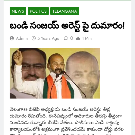
NEWS
POLITICS
TELANGANA
బండి సంజయ్ అరెస్ట్ పై దుమారం!
0
Admin
5 Years Ago
1 Min
తెలంగాణ బీజేపీ అధ్యక్షుడు బండి సంజయ్ అరెస్టు తీవ్ర
దుమారం రేపుతోంది. ఈనేపథ్యంలో అధికారుల తీరుపై తీవ్రంగా
మండిపడుతున్నారు బీజేపీ నేతలు. పోలీసులు ఎంపీ క్యాంపు
కార్యాలయంలోకి అక్రమంగా ప్రవేశించ‌డ‌మే కాకుండా డోర్లు ప‌గ‌ల