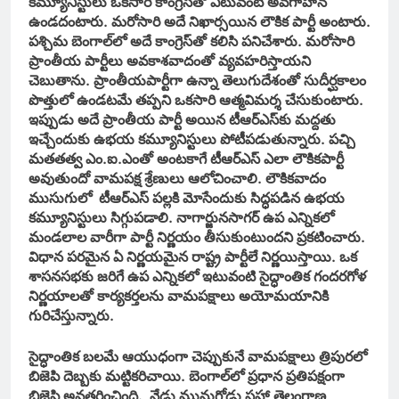
కమ్యూనిస్టులు ఒకసారి కాంగ్రెస్‌తో ఎటువంటి అవగాహన
ఉండదంటారు. మరోసారి అదే నిఖార్సయిన లౌకిక పార్టీ అంటారు.
పశ్చిమ బెంగాల్‌లో అదే కాంగ్రెస్‌తో కలిసి పనిచేశారు. మరోసారి
ప్రాంతీయ పార్టీలు అవకాశవాదంతో వ్యవహరిస్తాయని
చెబుతాను. ప్రాంతీయపార్టీగా ఉన్నా తెలుగుదేశంతో సుదీర్ఘకాలం
పొత్తులో ఉండటమే తప్పని ఒకసారి ఆత్మవిమర్శ చేసుకుంటారు.
ఇప్పుడు అదే ప్రాంతీయ పార్టీ అయిన టీఆర్‌ఎస్‌కు మద్దతు
ఇచ్చేందుకు ఉభయ కమ్యూనిస్టులు పోటీపడుతున్నారు. పచ్చి
మతతత్వ ఎం.ఐ.ఎంతో అంటకాగే టీఆర్‌ఎస్‌ ఎలా లౌకికపార్టీ
అవుతుందో వామపక్ష శ్రేణులు ఆలోచించాలి. లౌకికవాదం
ముసుగులో టీఆర్‌ఎస్‌ పల్లకి మోసేందుకు సిద్ధపడిన ఉభయ
కమ్యూనిస్టులు సిగ్గుపడాలి. నాగార్జునసాగర్‌ ఉప ఎన్నికలో
మండలాల వారీగా పార్టీ నిర్ణయం తీసుకుంటుందని ప్రకటించారు.
విధాన పరమైన ఏ నిర్ణయమైన రాష్ట్ర పార్టీలే నిర్ణయిస్తాయి. ఒక
శాసనసభకు జరిగే ఉప ఎన్నికలో ఇటువంటి సైద్ధాంతిక గందరగోళ
నిర్ణయాలతో కార్యకర్తలను వామపక్షాలు అయోమయానికి
గురిచేస్తున్నారు.
సైద్ధాంతిక బలమే ఆయుధంగా చెప్పుకునే వామపక్షాలు త్రిపురలో
బిజెపి దెబ్బకు మట్టికరిచాయి. బెంగాల్‌లో ప్రధాన ప్రతిపక్షంగా
బిజెపి అవతరించింది. నేడు మునుగోడు సహా తెలంగాణ