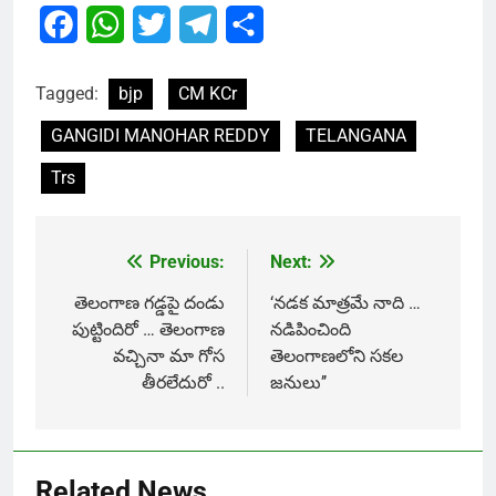
Facebook
WhatsApp
Twitter
Telegram
Share
Tagged:
bjp
CM KCr
GANGIDI MANOHAR REDDY
TELANGANA
Trs
Previous:
Next:
Post
navigation
తెలంగాణ గడ్డపై దండు
‘నడక మాత్రమే నాది …
పుట్టిందిరో … తెలంగాణ
నడిపించింది
వచ్చినా మా గోస
తెలంగాణలోని సకల
తీరలేదురో ..
జనులు’’
Related News