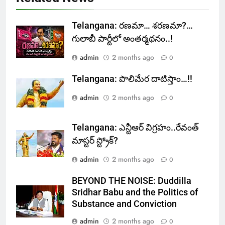
Telangana: రణమా… శరణమా?…
గులాబీ పార్టీలో అంతర్మథనం..!
admin
2 months ago
0
Telangana: పొలిమేర దాటిస్తాం…!!
admin
2 months ago
0
Telangana: ఎన్టీఆర్ విగ్రహం..రేవంత్
మాస్టర్ స్ట్రోక్‌?
admin
2 months ago
0
BEYOND THE NOISE: Duddilla
Sridhar Babu and the Politics of
Substance and Conviction
admin
2 months ago
0