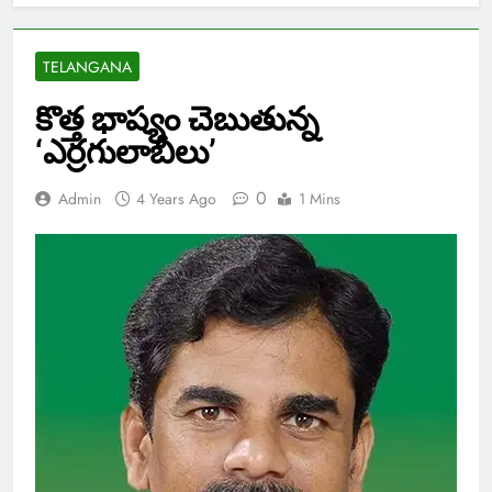
TELANGANA
కొత్త భాష్యం చెబుతున్న
‘ఎర్రగులాబీలు’
0
Admin
4 Years Ago
1 Mins