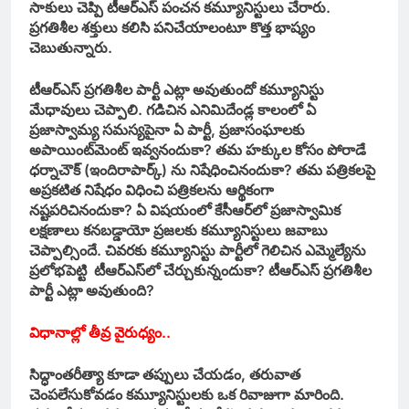
సాకులు చెప్పి టీఆర్‌ఎస్‌ పంచన కమ్యూనిస్టులు చేరారు.
ప్రగతిశీల శక్తులు కలిసి పనిచేయాలంటూ కొత్త భాష్యం
చెబుతున్నారు.
టీఆర్‌ఎస్‌ ప్రగతిశీల పార్టీ ఎట్లా అవుతుందో కమ్యూనిస్టు
మేధావులు చెప్పాలి. గడిచిన ఎనిమిదేండ్ల కాలంలో ఏ
ప్రజాస్వామ్య సమస్యపైనా ఏ పార్టీ, ప్రజాసంఘాలకు
అపాయింట్‌మెంట్‌ ఇవ్వనందుకా? తమ హక్కుల కోసం పోరాడే
ధర్నాచౌక్‌ (ఇందిరాపార్క్‌) ను నిషేధించినందుకా? తమ పత్రికలపై
అప్రకటిత నిషేధం విధించి పత్రికలను ఆర్థికంగా
నష్టపరిచినందుకా? ఏ విషయంలో కేసీఆర్‌లో ప్రజాస్వామిక
లక్షణాలు కనబడ్డాయో ప్రజలకు కమ్యూనిస్టులు జవాబు
చెప్పాల్సిందే. చివరకు కమ్యూనిస్టు పార్టీలో గెలిచిన ఎమ్మెల్యేను
ప్రలోభపెట్టి టీఆర్‌ఎస్‌లో చేర్చుకున్నందుకా? టీఆర్‌ఎస్‌ ప్రగతిశీల
పార్టీ ఎట్లా అవుతుంది?
విధానాల్లో తీవ్ర వైరుధ్యం..
సిద్ధాంతరీత్యా కూడా తప్పులు చేయడం, తరువాత
చెంపలేసుకోవడం కమ్యూనిస్టులకు ఒక రివాజుగా మారింది.