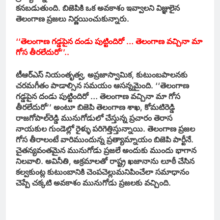
కనబడుతుంది. బిజెపికి ఒక అవకాశం ఇవ్వాలని విజ్ఞులైన
తెలంగాణ ప్రజలు నిర్ణయించుకున్నారు.
‘‘తెలంగాణ గడ్డపైన దండు పుట్టిందిరో … తెలంగాణ వచ్చినా మా
గోస తీరలేదురో’’..
టీఆర్‌ఎస్‌ నియంతృత్వ, అప్రజాస్వామిక, కుటుంబపాలనకు
చరమగీతం పాడాల్సిన సమయం ఆసన్నమైంది. ‘‘తెలంగాణ
గడ్డపైన దండు పుట్టిందిరో … తెలంగాణ వచ్చినా మా గోస
తీరలేదురో’’ అంటూ బిజెపి తెలంగాణ శాఖ, కోమటిరెడ్డి
రాజగోపాల్‌రెడ్డి మునుగోడులో చేస్తున్న ప్రచారం తెరాస
నాయకుల గుండెల్లో రైళ్ళు పరిగెత్తిస్తున్నాయి. తెలంగాణ ప్రజల
గోస తీరాలంటే వారిముందున్న ప్రత్యామ్నాయం బిజెపి పార్టీనే.
చైతన్యవంతమైన మునుగోడు ప్రజలే అందుకు ముందు భాగాన
నిలవాలి. అవినీతి, అక్రమాలతో రాష్ట్ర ఖజానాను లూఠీ చేసిన
కల్వకుంట్ల కుటుంబానికి చెంపచెల్లుమనిపించేలా సమాధానం
చెప్పే చక్కటి అవకాశం మునుగోడు ప్రజలకు వచ్చింది.