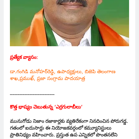
ప్రత్యేక వ్యాసం:
డా.గంగిడి మనోహర్‌రెడ్డి, ఉపాధ్యక్షులు, బిజెపి తెలంగాణ
శాఖ,ప్రముఖ్‌, ప్రజా సంగ్రామ పాదయాత్ర
__________________
కొత్త భాష్యం చెబుతున్న ‘ఎర్రగులాబీలు’
మునుగోడు నిజాం రజాకార్లకు వ్యతిరేకంగా నినదించిన పోరుగడ్డ.
గతంలో ఐదుసార్లు ఈ నియోజకవర్గంలో కమ్యూనిస్టులు
ప్రాతినిధ్యం వహించారు. ప్రస్తుత ఉప ఎన్నికలో పొంతనలేని