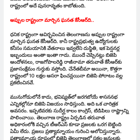
రాష్ట్రంలో అదే పునరావృతం కాబోతుంది.
అప్పుల రాష్ట్రంగా మార్చిన ఘనత కేసీఆర్‌ది..
ధనిక రాష్ట్రంగా ఆవిర్భవించిన తెలంగాణను అప్పుల రాష్ట్రంగా
మార్చిన ఘనత కేసీఆర్‌ది. కానీ రాష్ట్రప్రభుత్వ ఉద్యోగులకు
కనీసం సమయానికి వేతనాలు ఇవ్వలేని దుస్థితి, ఇక పెన్షనర్ల
ఇబ్బందులు అంతా ఇంతా గాదు. ముందే చెప్పినట్లు బిజెపి
ఆందోళనలు, రాజగోపాలరెడ్డి రాజీనామా తరువాతే కేసీఆర్‌కు
ప్రజాసంక్షేమం గుర్తుకు వస్తోంది. చేనేతబీమా అయినా, కొత్తగా
రాష్ట్రంలో 10 లక్షల ఆసరా ఫించన్లయినా బిజెపి పోరాటం వల్ల
ప్రకటించినవే.
మునుగోడులోనే కాదు, భవిష్యత్‌లో జరగబోయే శాసననభ
ఎన్నికల్లోనూ బిజెపి విజయం సాధిస్తుంది. అది ఒక చారిత్రక
అవసరం. ఇప్పటివరకు సుదీర్ఘ కాలం కాంగ్రెస్‌, టిడిపిలు రాష్ట్రాన్ని
పాలించాయి. తెలంగాణ రాష్ట్రం ఏర్పడిన తరువాత
అధికారంలోకి వచ్చిన టీఆర్‌ఎస్‌ కూడా ప్రజలకు ఒరగ బెట్టింది
ఏమీ లేదు. ప్రజలు ప్రత్యామ్నాయం గురించి ఆలోచిస్తున్నారు.
ప్రత్యామ్నాయ రూపంలో బిజెపి తెలంగాణలో సకల జనులకు