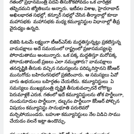
గతంలో ప్రధానమంత్రి పదవి తీసుకోకపోవడం ఒక చారిత్రక
తప్పిదమని జ్యోతిబసు అన్నారు. ఇటీవల విశాఖ, హైదరాబాద్‌
అఖిలభారత సభల్లో, కన్నూర్‌ సభల్లో చేసిన తీర్మానాల్లో కూడా
మహాసభకు మహాసభకు మధ్య కమ్యూనిస్టుల విధానాల్లో తీవ్ర
వైరుధ్యం ఉన్నది.
బిజెపి ఓటమే లక్ష్యంగా టీఆర్‌ఎస్‌కు మద్దతిస్తున్నట్లు ప్రకటిస్తున్న
వామపక్షాలు అదే సమయంలో రాష్ట్రంలో ప్రజాసమస్యలపై
పోరాడుతాము అంటున్నారు. ఒక పక్క మద్దతిస్తూ మరోపక్క
పోరాడుతామంటే ప్రజలు ఎలా నమ్ముతారు? వామపక్షాలు
తనదృష్టికి తీసుకు వచ్చిన సమస్యలను పరిష్కరిస్తానని కేసీఆర్‌
మునుగోడు బహిరంగసభలో ప్రకటించారు. ఆ సమస్యలు ఏవో
వారు ఉభయులు బహిర్గతం చేయలేదు. కమ్యూనిస్టులు ఏ
సమస్యలు ముఖ్యమంత్రి దృష్టికి తీసుకువచ్చారనే లోగొట్టు
పెరుమాళ్లకే ఎరుక. గతంలో ఇదే కమ్యూనిస్టులను తోక పార్టీలుగా,
గుండుసూదుల పార్టీలుగా, దబ్బనం పార్టీలుగా కేసీఆర్‌ పోల్చిన
విషయం కమ్యూనిస్టు సానుభూతి పరులెవరో
మర్చిపోయుండరు. బహుశా కమ్యూనిస్టులు నేల విడిచి సాము
చేయడం వలనే ఇట్లా ఉండొచ్చు.