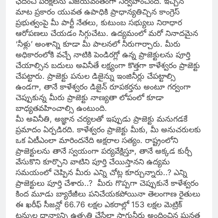
ఛేదించి పరీక్షలను విజయవంతంగా నిర్వహించింది. ఇచ్చిన
మాట ప్రకారం యువత ఉపాధికి ప్రాధాన్యతిచ్చిన కాంగ్రెస్
ప్రభుత్వంపై మీ పార్టీ నేతలు, కుటుంబ సభ్యులు నిరాధార
ఆరోపణలు చేయడం సిగ్గుచేటు. ఉద్యమంలో మరో నినాదమైన
‘నీళ్లు’ అంశాన్ని కూడా మీ పాలనలో నీరుగార్చారు. మీరు
అధికారంలోకి వచ్చే నాటికి పెండిరగ్లో ఉన్న ప్రాజెక్టులను పూర్తి
చేయాల్సిన బదులు అవినీతే లక్ష్యంగా కొత్తగా కాళేశ్వరం ప్రాజెక్టు
చేపట్టారు. ప్రాజెక్టు పనుల డిజైన్ను ఇంజినీర్లు చేపట్టాల్సి
ఉండగా, తానే కాళేశ్వరం డిజైన్ రూపకర్తను అంటూ గర్వంగా
చెప్పుకున్న మీరు ప్రాజెక్టు నాణ్యతా లోపంలో కూడా
బాధ్యతవహించాల్సి ఉంటుంది.
మీ అవినీతి, అజ్ఞాన చర్యలతో ఇప్పుడు ప్రాజెక్టు మనుగడకే
ప్రమాదం ఏర్పడిరది. కాళేశ్వరం ప్రాజెక్టు మీకు, మీ అనుచరులకు
ఒక ఏటీఎంలా మారిందనేది అక్షరాల సత్యం. రాష్ట్రంలోని
ప్రాజెక్టులను తానే స్వయంగా పర్యవేక్షిస్తూ, తానే అక్కడ కుర్చీ
వేసుకొని కూర్చొని వాటిని పూర్తి చేయిస్తానని ఉద్యమ
సమయంలో చెప్పిన మీరు ఎన్ని చోట్ల కూర్చున్నారు..? ఎన్ని
ప్రాజెక్టులు పూర్తి చేశారు..? మీరు గొప్పగా చెప్పుకునే కాళేశ్వరం
కింద మూడు బ్యారేజీలు పనిచేయకపోయినా తెలంగాణ రైతులు
ఈ ఖరీఫ్ సీజన్లో 66.76 లక్షల ఎకరాల్లో 153 లక్షల మెట్రిక్
టన్నుల ధాన్యాన్ని ఉత్పత్తి చేసేలా సాగునీరు అందించిన ఘనత