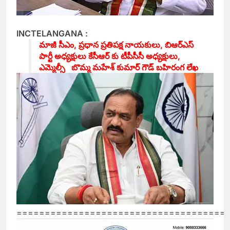
INCTELANGANA :
మాజీ సీఎం, ప్రధాన ప్రతిపక్ష నాయకులు, బిఆర్ఎస్
పార్టీ అధ్యక్షులు కేసీఆర్ కు టీపీసీసీ అధ్యక్షులు,
ఎమ్మెల్సీ బొమ్మ మహేశ్ కుమార్ గౌడ్ బహిరంగ లేఖ
=====================================