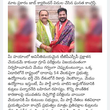
మాట ప్రకారం జాబ్ క్యాలెండర్ విడుల చేసిన ఘనత కాంగ్రెస్దే.
మీ హయాంలో అవినీతిమయమైన టీజీపీఎస్సీపీ ప్రక్షాళన
చేయడమే కాకుండా గ్రూప్ పరీక్షలను విజయవంతంగా
నిర్వహించామని మేము గర్వంగా చెప్పుకుంటున్నాం. ఒక్క
ఏడాదిలోనే రాష్ట్రంలో దాదాపు 54 వేలకుపైగా ప్రభుత్వ
ఉద్యోగాలను భర్తీ చేసి దేశంలోనే రికార్డు నెలకొల్పాం. మేము
ఉద్యోగాలు ఇస్తుంటే, మీ పార్టీ వారు వాటిని అడ్డుకోవడానికి
కుట్రలు పన్నారనేది బహిరంగ రహస్యం. కొన్ని సాంకేతిక
కారణాలపై యువతను రెచ్చగొట్టి పరీక్షలను వాయిదా
వేయడానికి మీ కుటుంబ సభ్యులు, మీ పార్టీ నేతలు శతవిధాలా
ప్రయత్నించినా కాంగ్రెస్ ప్రభుత్వం మాత్రం ప్రతిపక్షాల కుట్రలను