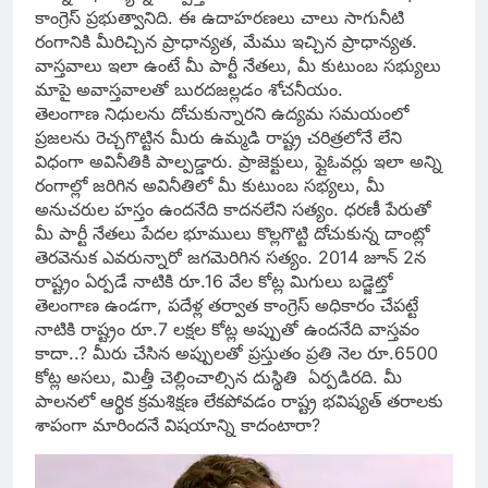
కాంగ్రెస్ ప్రభుత్వానిది. ఈ ఉదాహరణలు చాలు సాగునీటి
రంగానికి మీరిచ్చిన ప్రాధాన్యత, మేము ఇచ్చిన ప్రాధాన్యత.
వాస్తవాలు ఇలా ఉంటే మీ పార్టీ నేతలు, మీ కుటుంబ సభ్యులు
మాపై అవాస్తవాలతో బురదజల్లడం శోచనీయం.
తెలంగాణ నిధులను దోచుకున్నారని ఉద్యమ సమయంలో
ప్రజలను రెచ్చగొట్టిన మీరు ఉమ్మడి రాష్ట్ర చరిత్రలోనే లేని
విధంగా అవినీతికి పాల్పడ్డారు. ప్రాజెక్టులు, ఫ్లైఓవర్లు ఇలా అన్ని
రంగాల్లో జరిగిన అవినీతిలో మీ కుటుంబ సభ్యలు, మీ
అనుచరుల హస్తం ఉందనేది కాదనలేని సత్యం. ధరణీ పేరుతో
మీ పార్టీ నేతలు పేదల భూములు కొల్లగొట్టి దోచుకున్న దాంట్లో
తెరవెనుక ఎవరున్నారో జగమెరిగిన సత్యం. 2014 జూన్ 2న
రాష్ట్రం ఏర్పడే నాటికి రూ.16 వేల కోట్ల మిగులు బడ్జెట్తో
తెలంగాణ ఉండగా, పదేళ్ల తర్వాత కాంగ్రెస్ అధికారం చేపట్టే
నాటికి రాష్ట్రం రూ.7 లక్షల కోట్ల అప్పుతో ఉందనేది వాస్తవం
కాదా..? మీరు చేసిన అప్పులతో ప్రస్తుతం ప్రతి నెల రూ.6500
కోట్ల అసలు, మిత్తీ చెల్లించాల్సిన దుస్థితి ఏర్పడిరది. మీ
పాలనలో ఆర్థిక క్రమశిక్షణ లేకపోవడం రాష్ట్ర భవిష్యత్ తరాలకు
శాపంగా మారిందనే విషయాన్ని కాదంటారా?