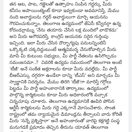
తన ఆట, పాట, గజ్జెలతో ఉత్సాహం నింపిన గద్దర్కు మీరు
కనీసం అపాయింట్మెంట్ కూడా ఇవ్వకుండా అవమానిస్తే, మేము
నంది అవార్డులను గద్దర్ అవార్డులుగా మార్చి ఆయనను
గౌరవించుకున్నాం. తెలంగాణ ఉద్యమంలో జేఏసీ కన్వీనర్గా ఉన్న
కోదండర్రామ్ను ‘నేను తయారు చేసిన లక్ష మందిలో వాడొకడు’
అని మీరు అగౌరపరిస్తే, కాంగ్రెస్ ఆయనకు సరైన గుర్తింపు
ఇచ్చింది. ఇలా మీరు చేసిన దౌర్భాగ్యపు పనులన్నింటినీ
ఒక్కొక్కటి చక్కదిద్దుటుంటే ఆత్మవిమర్శ చేసుకోవాల్సిన మీరు
మాపే మీ కుటుంబ సభ్యులు, మీ పార్టీ నేతలను ఉసిగొల్పడం
సమంజసమా..? చివరికి ఉద్యమ సమయంలో తెలంగాణ అంటే
‘టీజీ’ అనే సంకేత అక్షరాలను కూడా మీరు వదల్లేదు. మీ పార్టీ
బీఆర్ఎస్కు దగ్గరగా ఉండేలా దాన్ని ‘టీఎస్’ అని మార్చడం మీ
స్వార్థానికి నిదర్శనం. మేము తిరిగి ‘టీజీ’గా మారిస్తే గగ్గోలు
పెట్టడం మీ పార్టీ అహంకారానికి తార్కాణం. ఉద్యమంలో
పాల్గొన్న కార్మికులను కూడా మీరు అధికారంలోకి వచ్చాక
చిన్నచూపు చూశారు. తెలంగాణ ఉద్యమానికే ఊపిరి పోసిన
ఆర్టీసీ కార్మికులను మీరు గద్దె ఎక్కగానే మోసంచేశారు. సొంత
రాష్ట్రంలో తమ న్యాయమైన డిమాండ్లను తీర్చాలని వారు కోరితే
మీరు ‘నన్నే ప్రశ్నిస్తారా’ అనే అహంకారంతో వారిపై కక్షగట్టి సంస్థ
మనుగడకే ప్రమాదం తెచ్చిన తీరును యావత్ తెలంగాణ