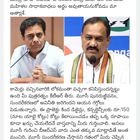
మహిళల సాధాకబాధలు అర్థం అవుతాయనుకోవడం మా
అత్యాశే.
కామెర్లు వచ్చినవారికి లోకమంతా పచ్చగా కనిపిస్తుందన్నట్టు
ఉంది మీ పుత్రరత్నం కేటీఆర్ తీరు. మూసీ పునరుజ్జీవనం,
సుందరీకరణలో అవినీతి జరిగిందని ఆయన గగ్గోలు
పెడుతున్నారు. ఈ ప్రాజెక్టు కింద డిజైన్లు, కన్సల్టెన్సీలకు రూ.150
(నూట యాభై కోట్లు) కోట్లు కేటాయించడం తప్ప ఒక్క రూపాయి
కూడా ఖర్చు చేయలేదనే వాస్తవాన్ని మీరు గుర్తించాలి. అసలు
మూసీ గురించి బీఆర్ఎస్ వారు ఎంత తక్కువ మాట్లాడితే అంత
మంచిది. మూసీ సుందరీకరణ చేస్తానని గతంలో మీరు చెప్పిన