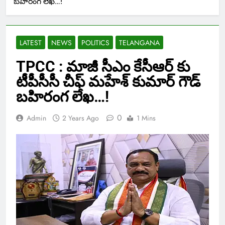
బహిరంగ లేఖ…!
LATEST
NEWS
POLITICS
TELANGANA
TPCC : మాజీ సీఎం కేసీఆర్ కు
టీపీసీసీ చీఫ్ మహేశ్ కుమార్ గౌడ్
బహిరంగ లేఖ…!
0
Admin
2 Years Ago
1 Mins