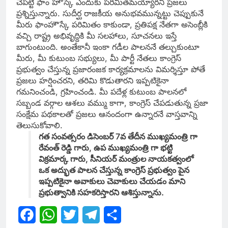
చేపట్టి ఫాం హౌస్కే ఎందుకు పరిమితమయ్యారని ప్రజలు
ప్రశ్నిస్తున్నారు. సుదీర్ఘ రాజకీయ అనుభవమున్నట్టు చెప్పుకునే
మీరు ఫాంహౌస్కే పరిమితం కాకుండా, ప్రతిపక్ష నేతగా అసెంబ్లీకి
వచ్చి రాష్ట్ర అభివృద్దికి మీ సలహాలు, సూచనలు ఇస్తే
బాగుంటుంది. అంతేకానీ ఇంకా గడీల పాలననే తల్చుకుంటూ
మీరు, మీ కుటుంబ సభ్యులు, మీ పార్టీ నేతలు కాంగ్రెస్
ప్రభుత్వం చేస్తున్న ప్రజారంజక కార్యక్రమాలను విమర్శిస్తూ పోతే
ప్రజలు హర్షించరని, తరిమి కొడుతారని ఇప్పటికైనా
గమనించండి, గ్రహించండి. మీ పదేళ్ల కుటుంబ పాలనలో
సబ్బండ వర్గాల ఆశలు వమ్ము కాగా, కాంగ్రెస్ చేపడుతున్న ప్రజా
సంక్షేమ పథకాలతో ప్రజలు ఆనందంగా ఉన్నారనే వాస్తవాన్ని
తెలుసుకోవాలి.
గత సంవత్సరం డిసెంబర్ 7వ తేదీన ముఖ్యమంత్రి గా
రేవంత్ రెడ్డి గారు, ఉప ముఖ్యమంత్రి గా భట్టి
విక్రమార్క గారు, సీనియర్ మంత్రుల నాయకత్వంలో
ఒక అద్భుత పాలన చేస్తున్న కాంగ్రెస్ ప్రభుత్వం పైన
ఇప్పటికైనా అవాకులు చెవాకులు చేయడం మాని
ప్రభుత్వానికి సహకరిస్తారని ఆశిస్తున్నాను.
Facebook
WhatsApp
Twitter
Telegram
Share