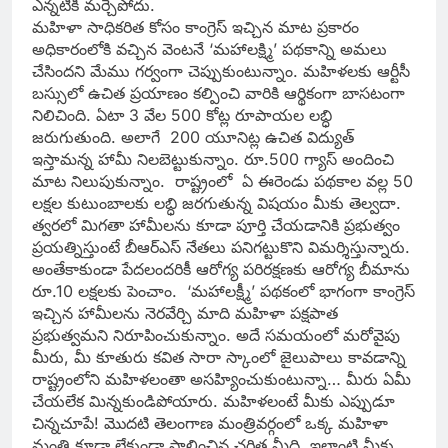
ఎన్నటికీ మర్చేపోదు.
మహిళా సాధికరిత కోసం కాంగ్రెస్ ఇచ్చిన మాట ప్రకారం
అధికారంలోకి వచ్చిన వెంటనే ‘మహాలక్ష్మి’ పథకాన్ని అమలు
చేసిందని మేము గర్వంగా చెప్పుకుంటున్నాం. మహిళలకు ఆర్టీసీ
బస్సులో ఉచిత ప్రయాణం కల్పించి వారికి ఆర్థికంగా బాసటంగా
నిలిచింది. ఏటా 3 వేల 500 కోట్ల రూపాయల లబ్ధి
జరుగుతుంది. అలాగే 200 యూనిట్ల ఉచిత విద్యుత్
ఇస్తామన్న హామీ నిలబెట్టుకున్నాం. రూ.500 గ్యాస్ అందించి
మాట నిలుపుకున్నాం. రాష్ట్రంలో ఏ ఈరెండు పథకాల వల్ల 50
లక్షల కుటుంబాలకు లబ్ధి జరగుతున్న విషయం మీకు తెల్వదా.
త్వరలో మిగతా హామీలను కూడా పూర్తి చేయడానికి ప్రభుత్వం
ప్రయత్నిస్తుంటే బీఆర్ఎస్ నేతలు పనిగట్టుకొని విమర్శిస్తున్నారు.
అంతేకాకుండా పేదలందరికీ ఆరోగ్య పరిరక్షణకు ఆరోగ్య బీమాను
రూ.10 లక్షలకు పెంచాం. ‘మహాలక్ష్మీ’ పథకంలో భాగంగా కాంగ్రెస్
ఇచ్చిన హామీలను నెరవేర్చి మాది మహిళా పక్షపాత
ప్రభుత్వమని నిరూపించుకున్నాం. అదే సమయంలో మరోవైపు
మీరు, మీ కూతురు కవిత సారా స్కాంలో జైలుపాలు కావడాన్ని
రాష్ట్రంలోని మహిళలంతా అసహ్యించుకుంటున్నా… మీరు ఏమీ
చేయలేక మిన్నకుండిపోయారు. మహిళలంటే మీకు ఎప్పుడూ
చిన్నచూపే! మొదటి తెలంగాణ మంత్రివర్గంలో ఒక్క మహిళా
మంత్రి కూడా లేకుండా పాలించిన చరిత్ర మీది. ఇలాంటి మీకు