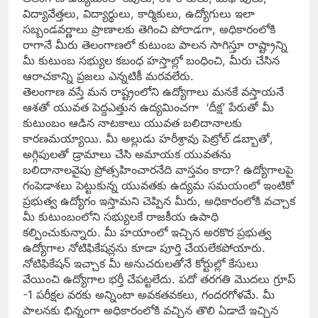
విద్యావేత్తలు, విద్యార్థులు, కార్మికులు, ఉద్యోగులు ఇలా
సబ్బండవర్ణాలు ప్రాణాలకు తెగించి పోరాడగా, అధికారంలోకి
రాగానే మీరు తెలంగాణలో కుటుంబ పాలన సాగిస్తూ రాష్ట్రాన్ని
మీ కుటుంబ సభ్యుల కబంధ హస్తాల్లో బంధించి, మీరు చేసిన
ఆరాచకాన్ని ప్రజలు ఎన్నటికీ మరవలేరు.
తెలంగాణ వస్తే మన రాష్ట్రంలోని ఉద్యోగాలు మనకే వస్తాయనే
ఆశతో యువత పెద్దఎత్తున ఉద్యమించగా ‘దీక్ష’ పేరుతో మీ
కుటుంబం ఆడిన నాటకాలు యువత బలిదానాలకు
కారణమయ్యాయి. మీ అల్లుడు హరీశ్రావు పెట్రోల్ డబ్బాతో,
అగ్గిపులతో డ్రామాలు చేసి అమాయక యువతను
బలిదానాలవైపు ప్రోత్సహించారనేది వాస్తవం కాదా? ఉద్యోగాలపై
గంపెడాశలు పెట్టుకున్న యువతకు ఉద్యమ సమయంలో ఇంటికో
ప్రభుత్వ ఉద్యోగం ఇస్తామని చెప్పిన మీరు, అధికారంలోకి వచ్చాక
మీ కుటుంబంలోని సభ్యులకే రాజకీయ ఉపాధి
కల్పించుకున్నారు. మీ హయాంలో ఇచ్చిన అరకొర ప్రభుత్వ
ఉద్యోగాల నోటిఫికేషన్లను కూడా పూర్తి చేయలేకపోయారు.
నోటిఫికేషన్ ఇచ్చాక మీ అనుచరులతోనే కోర్టుల్లో కేసులు
వేయించి ఉద్యోగాల భర్తీ చేపట్టలేదు. పదో తరగతి మొదలు గ్రూప్
-1 పరీక్షల వరకు అన్నింటా అవకతవకలు, గందరగోళమే. మీ
పాలనకు భిన్నంగా అధికారంలోకి వచ్చిన తొలి ఏడాదే ఇచ్చిన