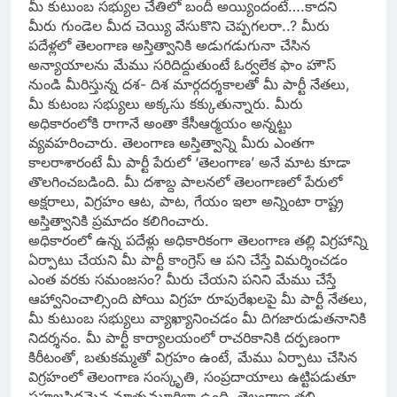
మీ కుటుంబ సభ్యుల చేతిలో బందీ అయ్యిందంటే….కాదని
మీరు గుండెల మీద చెయ్యి వేసుకొని చెప్పగలరా..? మీరు
పదేళ్లలో తెలంగాణ అస్తిత్వానికి అడుగడుగునా చేసిన
అన్యాయాలను మేము సరిదిద్దుతుంటే ఓర్వలేక ఫాం హౌస్
నుండి మీరిస్తున్న దశ- దిశ మార్గదర్శకాలతో మీ పార్టీ నేతలు,
మీ కుటంబ సభ్యులు అక్కసు కక్కుతున్నారు. మీరు
అధికారంలోకి రాగానే అంతా కేసీఆర్మయం అన్నట్టు
వ్యవహరించారు. తెలంగాణ అస్తిత్వాన్ని మీరు ఎంతగా
కాలరాశారంటే మీ పార్టీ పేరులో ‘తెలంగాణ’ అనే మాట కూడా
తొలగించబడింది. మీ దశాబ్ద పాలనలో తెలంగాణలో పేరులో
అక్షరాలు, విగ్రహం ఆట, పాట, గేయం ఇలా అన్నింటా రాష్ట్ర
అస్తిత్వానికి ప్రమాదం కలిగించారు.
అధికారంలో ఉన్న పదేళ్లు అధికారికంగా తెలంగాణ తల్లి విగ్రహాన్ని
ఏర్పాటు చేయని మీ పార్టీ కాంగ్రెస్ ఆ పని చేస్తే విమర్శించడం
ఎంత వరకు సమంజసం? మీరు చేయని పనిని మేము చేస్తే
ఆహ్వానించాల్సింది పోయి విగ్రహ రూపురేఖలపై మీ పార్టీ నేతలు,
మీ కుటుంబ సభ్యులు వ్యాఖ్యానించడం మీ దిగజారుడుతనానికి
నిదర్శనం. మీ పార్టీ కార్యాలయంలో రాచరికానికి దర్పణంగా
కిరీటంతో, బతుకమ్మతో విగ్రహం ఉంటే, మేము ఏర్పాటు చేసిన
విగ్రహంలో తెలంగాణ సంస్కృతి, సంప్రదాయాలు ఉట్టిపడుతూ
సహజసిద్ధమైన మాతృమూర్తిలా ఉంది. తెలంగాణ తల్లి