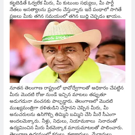
కట్టబెడితే ఓర్వలేక మీరు, మీ కుటుంబ సభ్యులు, మీ పార్టీ
నేతలు అసత్యాలను ప్రచారం చేస్తున్నారు ఇదే పంథాలో సాగితే
ప్రజలు మీకు తగిన సమయంలో తగిన బుద్ధి చెప్పడం ఖాయం.
నూతన తెలంగాణ రాష్ట్రంలో భావోద్వేగాలతో అధికారం చేపట్టిన
మీరు మొదటి రోజు నుండే ఇచ్చిన మాటలు తప్పుతూ
అడుగడునా వంచనకు పాల్పడ్డారు. తెలంగాణలో మొదటి
ముఖ్యమంత్రిగా దళితుడిని చేస్తానని చెప్పిన మీరు, మీ
అనుచరులను ఉసిగొల్పి తిమ్మిని బమ్మిని చేసి మీరే సీఎంగా
అందలమెక్కారు. నీళ్లు, నిధులు, నియామకాలు నినాదంతో
ఉద్యమించిన మీరు పీఠమెక్కాక మాయమాటలతో పాలించారు.
తెలంగాణ ఉద్యమంలో కవులు, కళాకారులు, మేధావులు,