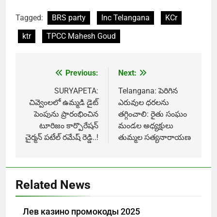
Tagged:
BRS party
Inc Telangana
KCr
ktr
TPCC Mahesh Goud
Previous:
Next:
Post
navigation
SURYAPETA:
Telangana: పెరిగిన
చివ్వెంలలో ఉమ్మడి డైట్
ఎరువుల ధరలను
పెంపును ప్రారంభించిన
తగ్గించాలి: రైతు సంఘం
టూరిజం కార్పొరేషన్
మండల అధ్యక్షులు
చైర్మన్ పటేల్ రమేష్ రెడ్డి..!
తుమ్మల సత్యనారాయణ
Related News
Лев казино промокоды 2025