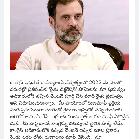
కాంగ్రెస్ అధినేత రాహుల్గాంధీ నేతృత్వంలో 2022 మే నెలలో
వరంగల్లో ప్రకటించిన ‘రైతు డిక్లరేషన్’ హామీలను మా ప్రభుత్వం
అధికారంలోకి వచ్చిన వెంటనే పూర్తి చేసి మాది రైతు ప్రభుత్వం
అని నిరూపించుకున్నాం. మీ హయాంలో రుణమాఫీ ప్రక్రియ
ఎంత ప్రహసనంగా మారిందో రైతులు ఇప్పటికీ చెప్పుకుంటారు.
అరొకరగా మాఫీ చేసి, లక్షలాది మంది రైతుల రుణమాఫీ ఎగ్గొట్టిన
మీకు, మీ పార్టీ వారికి కాంగ్రెస్ను విమర్శించే నైతిక హక్కే లేదు.
కాంగ్రెస్ అధికారంలోకి వచ్చిన వెంటనే ఇచ్చిన మాట ప్రకారం
రెండు లక్షల లోపు రుణాలను మాఫీ చేసింది. మా