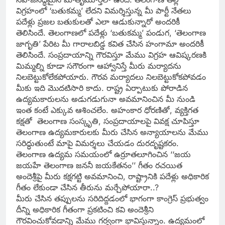
విగ్రహంలో ‘బతుకమ్మ’ లేదని విమర్శిస్తున్న మీ పార్టీ నేతలు
పదేళ్లు ప్రజల బతుకులతో ఎలా ఆడుకున్నారో అందరికీ
తెలిసిందే. తెలంగాణలో పదేళ్లు ‘బతుకమ్మ’ పండుగ, ‘తెలంగాణ
జాగృతి’ పేరిట మీ గారాలబిడ్డ కవిత చేసిన హంగామా అందరికీ
తెలిసిందే. సంప్రదాయాన్ని గౌరవిస్తూ మేము విగ్రహ ఆవిష్కరణకి
మిమ్మల్ని కూడా సగౌరంగా ఆహ్వానిస్తే మీరు మర్యాదను
నిలబెట్టుకోలేకపోయారు. గౌరవ మర్యాదలు నిలబెట్టుకోకపోవడం
మీకు ఇది మొదటిసారి కాదు. రాష్ట్ర ఏర్పాటుకు పోరాడిన
ఉద్యమకారులను అడుగడుగునా అవమానించిన మీ నుండి
ఇంత కంటే ఎక్కువ ఆశించలేం. అహంకార ధోరణితో, వ్యక్తిగత
కక్షతో తెలంగాణ సంస్కృతి, సంప్రదాయాలపై వివక్ష చూపిస్తూ
తెలంగాణ ఉద్యమకారులకు మీరు చేసిన అన్యాయాలను మేము
సరిద్ధుతుంటే మాపై విమర్శలు చేయడం దురదృష్టకరం.
తెలంగాణ ఉద్యమ సమయంలో ఉర్రూతలూగించిన ‘‘జయ
జయహే తెలంగాణ జననీ జయకేతనం’’ గీతం రచయిత
అందెశ్రీపై మీరు కక్షగట్టి అవమానించి, రాష్ట్రానికి పదేళ్లు అధికారిక
గీతం లేకుండా చేసిన తీరును మర్చేపోయారా..?
మీరు చేసిన తప్పులను సరిదిద్దడంలో భాగంగా కాంగ్రెస్ ప్రభుత్వం
దీన్ని అధికారిక గీతంగా ప్రకటించి కవి అందెశ్రీని
గౌరవించుకోవడాన్ని మేము గర్వంగా భావిస్తున్నాం. ఉద్యమంలో