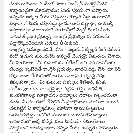
మాట గుర్తుందా..? దీంతో పాటు హుస్సేన్ సాగర్లో నీటిని
కొబ్బరినీళ్లుగా మారుస్తామని మీరు స్వయంగా చెప్పారు.
ఇప్పుడు అక్కడ మీరు చెప్పినట్టు కొబ్బరి నీళ్లు తాగడానికి
వస్తారా..? మీరు చెప్పినట్టు హైదరాబాద్ డల్లాస్గా, పాతబస్తీ
ఇస్తాంబుల్గా మారాయా? పాతబస్తీలో మెట్రో రైలుపై మీరు
దాటవేత వైఖరి ప్రదిర్శిస్తే, కాంగ్రెస్ ప్రభుత్వం ఈ పనులను
పట్టాలెక్కించేందుకు చర్యలు తీసుకుంది.
కాంగ్రెస్ను విమర్శించడమే పనిగా పెట్టుకునే ట్విట్టర్ కింగ్ కేటీఆర్
మరో అడుగు ముందుకేసి అమృత్ టెండర్లపై విమర్శలు చేశారు.
మీ హయాంలో మీ కుమారుడు కేటీఆర్ అనుచర కంపెనీలకు
టెండర్లు కట్టబెడితే కాంగ్రెస్ ప్రభుత్వం వాటిని రద్దు చేసి, రూ.65
కోట్లు ఆదా చేయడంతో ఆయన మా ప్రభుత్వంపై విషం
కక్కుతున్నారు. మీ కుటుంబ సభ్యులు కేటీఆర్, కవిత,
హరీశ్రావులు డ్రామా ఆర్టిస్టుల్లా వ్యవహరిస్తూ అవినీతి,
కుంభకోణాలపై మాట్లాడడం దెయ్యాలు వేదాలు వల్లించడంలా
ఉంది. మీ పాలనలో చేపట్టిన ఏ ప్రాజెక్టులను చూసినా ఆయిన
తలపెట్టిన ఏ కార్యక్రమాన్ని చూసినా పాముపుట్టలోంచి
బయటపడ్డట్లు అవినీతి పాములు బయట కొస్తున్నాయి.
అధికారంలో ఉన్న పదేళ్లు పలు మీడియా సమావేశాలు
నిర్వహించి కాకమ్మ కథలు చెప్పిన మీరు, ఇప్పుడు మౌనవ్రతం