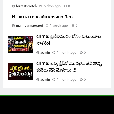
forreststretch
5 days ago
0
Играть в онлайн казино Лев
matthewmargaret
1 week ago
0
crime: క్షణికానందం కోసం కుటుంబాల
నాశనం!
admin
1 month ago
0
crime: ఒక్క క్లిక్‌తో మొదలై… జీవితాన్ని
కుదేలు చేసే మోసాలు..!!
admin
1 month ago
0