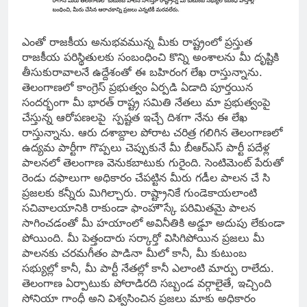
ఎంతో రాజకీయ అనుభవమున్న మీకు రాష్ట్రంలో ప్రస్తుత
రాజకీయ పరిస్థితులకు సంబంధించి కొన్ని అంశాలను మీ దృష్టికి
తీసుకురావాలనే ఉద్దేశంతో ఈ బహిరంగ లేఖ రాస్తున్నాను.
తెలంగాణలో కాంగ్రెస్ ప్రభుత్వం ఏర్పడి ఏడాది పూర్తయిన
సందర్భంగా మీ భారత్ రాష్ట్ర సమితి నేతలు మా ప్రభుత్వంపై
చేస్తున్న ఆరోపణలపై స్పష్టత ఇచ్చే దిశగా నేను ఈ లేఖ
రాస్తున్నాను. ఆరు దశాబ్దాల పోరాట చరిత్ర గలిగిన తెలంగాణలో
ఉద్యమ పార్టీగా గొప్పలు చెప్పుకునే మీ బీఆర్ఎస్ పార్టీ పదేళ్ల
పాలనలో తెలంగాణ వెనుకబాటుకు గురైంది. సెంటిమెంట్ పేరుతో
రెండు దఫాలుగా అధికారం చేపట్టిన మీరు గడీల పాలన చే సి
ప్రజలకు కన్నీరు మిగిల్చారు. రాష్ట్రానికే గుండెకాయలాంటి
సచివాలయానికి రాకుండా ఫాంహౌస్కే పరిమితమై పాలన
సాగించడంతో మీ హయాంలో అవినీతికి అడ్డూ అదుపు లేకుండా
పోయింది. మీ పెత్తందారు సర్కార్తో విసిగిపోయిన ప్రజలు మీ
పాలనకు చరమగీతం పాడినా మీలో కానీ, మీ కుటుంబ
సభ్యుల్లో కానీ, మీ పార్టీ నేతల్లో కానీ ఎలాంటి మార్పు రాలేదు.
తెలంగాణ ఏర్పాటుకు పోరాడిరది సబ్బండ వర్గాలైతే, ఇచ్చింది
సోనియా గాంధీ అని విశ్వసించిన ప్రజలు మాకు అధికారం