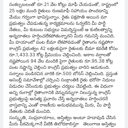
సంకల్పబలంతో రూ.21 వేల కోట్లు మాఫీ చేయడంతో, రాష్ట్రంలో
25 లక్షల మంది రైతులు రుణమాఫీ సహాయం పొందడాన్ని
మేము గర్వంగా భావిస్తున్నాం. రైతు పక్షపాతి అయిన మా
ప్రభుత్వం చేపడుతున్న కార్యక్రమాలను ఓర్వలేని మీ పార్టీ
నేతలు, మీ కుటంబ సభ్యులు విమర్శిస్తుంటే ఆ కుటిలత్వాన్ని
అన్నదాతలు హర్షించలేకపోతున్నారని మీరు గమనిస్తే మంచిది.
మీ హయాంలో పంట బీమా లేకపోవడంతో రైతాంగం నష్టపోగా
కాంగ్రెస్ ప్రభుత్వం 42 లక్షలకుపైగా రైతులకు బీమా కవరేజీ కోసం
రూ.1,433.33 కోట్ల ప్రీమియం చెల్లించింది. అకాల వర్షాలతో
నష్టపోయిన 94 వేల మందికి పైగా రైతులకు రూ.95.38 కోట్ల
పంట నష్టాన్ని చెల్లించి కాంగ్రెస్ ప్రభుత్వం వారిని ఆదుకుంది.
సన్నాలు పండిరచిన వారికి రూ.500 బోనస్ చెల్లించింది. ప్రస్తుత
అసెంబ్లీ సమావేశాల్లో చర్చించి సంక్రాంతికి రైతు భరోసా నిధులు
విడుదల చేసేందుకు ప్రభుత్వం చర్యలు చేపట్టింది. ఈ విధంగా
అన్ని రంగాల్లో రైతాంగానికి వెన్నుదన్నుగా నిలుస్తున్న కాంగ్రెస్
ప్రభుత్వంపై అసత్య ప్రచారం చేస్తే అన్నదాతలు హర్షించరనే
వాస్తవాన్ని ఎంతో రాజకీయ అనుభవమున్న మీరు, మీ పార్టీ
నేతలకు చెబితే మంచిది.
సంస్కృతి, సంప్రదాయాలు, అస్తిత్వం అంటూ హడావుడి చేసిన
మీరు పీఠమెక్కగానే వీటికి తిలోదకాలిస్తూ తెలంగాణ అస్తిత్వం