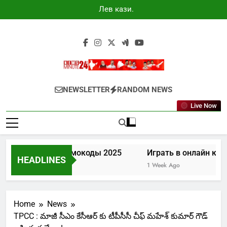
Skip
Лев казино
to
промокоды
2025
content
Newsminute24
Get All Updated Telugu News
NEWSLETTER
RANDOM NEWS
Live Now
ев казино промокоды 2025
Играть в онлайн казино 
HEADLINES
 Days Ago
1 Week Ago
Home
News
TPCC : మాజీ సీఎం కేసీఆర్ కు టీపీసీసీ చీఫ్ మహేశ్ కుమార్ గౌడ్