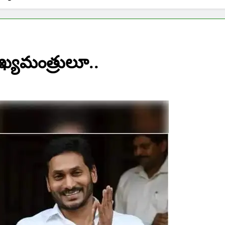
ఖ్యమంత్రులూ..