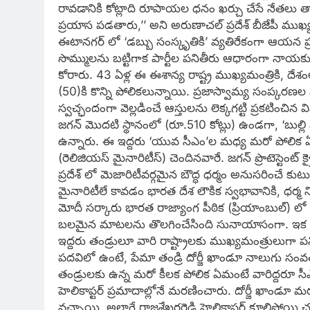
రావడానికి కోట్లాది రూపాయల ధనం ఖర్చు చేసే నేతలు త
ప్రయాస పడతారు,’’ అని అరుణాచల్‌ ప్రదేశ్‌ బీజేపీ ముఖ్
ఈటానగర్‌ లో ‘డబ్బు సంస్కృతికి’ వ్యతిరేకంగా ఆయన ప్రచా
సొమ్ములను బట్టిగాక పార్టీల పనితీరు ఆధారంగా నాయ
కోరారు. 43 ఏళ్ల ఈ ఈశాన్య రాష్ట్ర ముఖ్యమంత్రికి, దేశంలోన
(50)కి కొన్ని పోలికలున్నాయి. ప్రజాస్వామ్య సంప్కరణల
స్వచ్ఛందంగా వెల్లడించే ఆస్తులను లెక్కగట్టి ప్రకటిం
జగన్‌ మొదటి స్థానంలో (రూ.510 కోట్లు) ఉండగా, ‘బుల్లి
ఉన్నారు. ఈ ఇద్దరు ‘యువ సీఎం’ల మధ్య మరో పోలిక
(రెలిజియస్‌ మైనారిటీస్‌) చెందినవారే. జగన్‌ ప్రొటెస్టెం
ప్రదేశ్‌ లో మెజారిటీవర్గమైన బౌద్ధ ధర్మం అనుసరించే 
మైనారిటీలే కావడం భారత దేశ లౌకిక స్వభావానికి, ధర్మ నిర
మోదీ సర్కారు భారత రాజ్యాంగ పీఠిక (ప్రియాంబుల్‌) లో 50
బలమైన మాటలను తొలగించేసింది సునాయాసంగా. ఇక మళ్
ఇద్దరు తండ్రులూ వారి రాష్ట్రాలకు ముఖ్యమంత్రులుగా పనిచ
పదవిలో ఉంటే, పేమా తండ్రి దోర్జీ ఖాండూ నాలుగు స
తండ్రులకు ఉన్న మరో కీలక పోలిక ఏమంటే వారిద్దరూ
హెలికాప్టర్‌ ప్రమాదాల్లోనే మరణించారు. దోర్జీ ఖాండూ 
వచ్చాయి. అలాగే రాజశేఖరరెడ్డి హెలికాప్టర్‌ కూలిపోయి