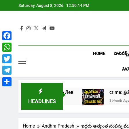
Skip
Saturday, August 8, 2026
12:50:15 PM
to
content
Facebook
HOME
పాలిటిక్స్
WhatsApp
Twitter
AV
Telegram
Share
ь в онлайн казино Лев
crime: క్షణికానందం
Ago
1 Month Ago
HEADLINES
Home
Andhra Pradesh
ఇద్దరు అత్యంత సంపన్న మ