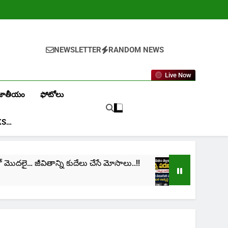
NEWSLETTER
RANDOM NEWS
Live Now
జాతీయం
ఫోటోలు
KS…
ితాన్ని కుదేలు చేసే మోసాలు..!!
cinima: “నా జీవితం 
1 Month Ago