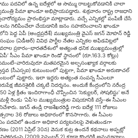
ాము పదవిలో ఉన్న ఐదేళ్లలో ఆ సొమ్ము రాబట్టుకోవడానికి చాలా
యమంత్రి పేమా ఖాండూ అభిప్రాయపడ్డారు. శుక్రవారం రాష్ట్ర రాజధాని
రోద్యమం ప్రారంభిస్తూ మాట్లాడారు. వచ్చే ఎన్నికల్లో పంపిణీ చేసే
కులను గెలిపించేలా చేయడానికి జనం సహకరించాలని ఖాండూ
ి పెద్ద ఏపీ (ఆంధ్రప్రదేశ్‌) ముఖ్యమంత్రి వైఎస్‌ జగన్‌ మోహన్‌ రెడ్డి
 సంఘం (ఏడీఆర్‌) వివిధ పార్టీల నేతల ఎన్నికల అఫిడవిట్లలో
చిన వివరాల ప్రకారం–భారతదేశంలో అత్యంత ధనిక ముఖ్యమంత్రుల్లో
 ఏపీ’ సీఎం పేమా ఖాండూ రెండో స్థానంలో (రూ.163.3 కోట్లు)
 ఏమంటే–వారిరువురూ మతపరమైన అల్పసంఖ్యాక వర్గాలకు
ట్‌ క్రైస్తవ (సీఎస్సఐ) కుటుంబంలో పుట్టగా, పేమా ఖాండూ అరుణాచల్‌
కుటుంబంలో పుట్టారు. ఇలా ఇద్దరు అత్యంత సంపన్న సీఎంలూ
ుపేక్ష జీవనశైలికి చక్కటి నిదర్శనం. అందుకే కేంద్రంలోని నరేంద్ర
 ఏళ్ల క్రితం ఇందిరాగాంధీ చొప్పించిన ‘సెక్యులర్, సోషలిస్టు’ అనే
లీ రెండు ‘ఏపీ’ల ముఖ్యమంత్రుల విషయానికి వస్తే–ఈ సీఎంల
ేశారు. జగన్‌ తండ్రి రాజశేఖరరెడ్డి గారు ఐదేళ్ల 111 రోజులు
ంవత్సరాల 36 రోజులు అధికారంలో కొనసాగారు. ఈ సీఎంల
 సీఎం పదవిలో ఉండగా అధికార పర్యటనలపై వెళుతుండగా
మరణం (2011 ఏప్రిల్‌ 30న) వెనుక కుట్ర ఉందనే కథనాలు అప్పట్లో
 చనిపోవడంపై (2009 సెప్టెంబర్‌ 2) కూడా కొందరికి అనుమానాలు