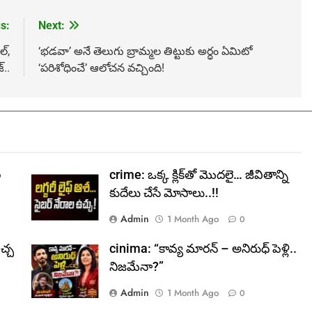
s:
Next:
్,
‘భడవా’ అనే తెలుగు బ్రామ్మల తిట్టుకు అర్ధం ఏమిటో
్..
‘పరిశోధించే’ ఆలోచన వచ్చింది!
ల
crime: ఒక్క క్లిక్‌తో మొదలై… జీవితాన్ని
కుదేలు చేసే మోసాలు..!!
Admin
1 Month Ago
0
చ్చ
cinima: “కావ్య మారన్ – అనిరుధ్ పెళ్లి..
నిజమేనా?”
Admin
1 Month Ago
0