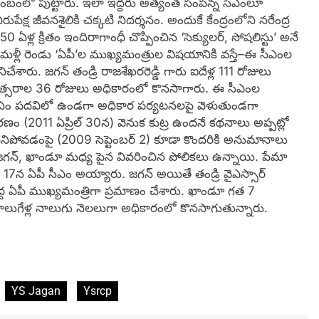
కుటుంబంలో పుట్టారు. ఇలా ఇద్దరు అత్యంత సంపన్న సీఎంలూ
ుపేక్ష జీవనశైలికి చక్కటి నిదర్శనం. అందుకే కేంద్రంలోని నరేంద్ర
 ఏళ్ల క్రితం ఇందిరాగాంధీ చొప్పించిన ‘సెక్యులర్, సోషలిస్టు’ అనే
లీ రెండు ‘ఏపీ’ల ముఖ్యమంత్రుల విషయానికి వస్తే–ఈ సీఎంల
ేశారు. జగన్‌ తండ్రి రాజశేఖరరెడ్డి గారు ఐదేళ్ల 111 రోజులు
ంవత్సరాల 36 రోజులు అధికారంలో కొనసాగారు. ఈ సీఎంల
 సీఎం పదవిలో ఉండగా అధికార పర్యటనలపై వెళుతుండగా
మరణం (2011 ఏప్రిల్‌ 30న) వెనుక కుట్ర ఉందనే కథనాలు అప్పట్లో
 చనిపోవడంపై (2009 సెప్టెంబర్‌ 2) కూడా కొందరికి అనుమానాలు
ంలు జగన్, ఖాండూ మధ్య పైన వివరించిన పోలికలు ఉన్నాయి. పేమా
 17న ఏపీ సీఎం అయ్యారు. జగన్‌ అయితే తండ్రి వైఎస్సార్‌
్ద ఏపీ ముఖ్యమంత్రిగా ప్రమాణం చేశారు. ఖాండూ గత 7
లుగేళ్ల నాలుగు నెలలుగా అధికారంలో కొనసాగుతున్నారు.
YS Jagan
Ysrcp