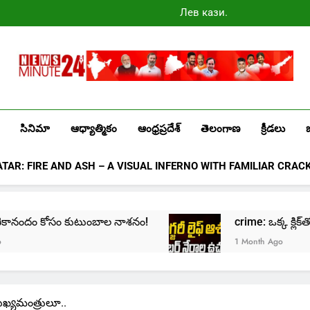
Лев казино
промокоды
2025
Newsminute24
Get All Updated Telugu News
సినిమా
ఆధ్యాత్మికం
ఆంధ్రప్రదేశ్
తెలంగాణ
క్రీడలు
ATAR: FIRE AND ASH – A VISUAL INFERNO WITH FAMILIAR CRAC
 కోసం కుటుంబాల నాశనం!
crime: ఒక్క క్లిక్‌తో మొదలై… జీవ
1 Month Ago
ుఖ్యమంత్రులూ..