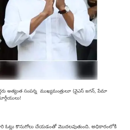
్దరు అత్యంత సంపన్న ముఖ్యమంత్రులూ (వైఎస్‌ జగన్, పేమా
 మార్గీయులు!
ారి ఓట్లు కొనుగోలు చేయడంతో మొదలవుతుంది. అధికారంలోకి