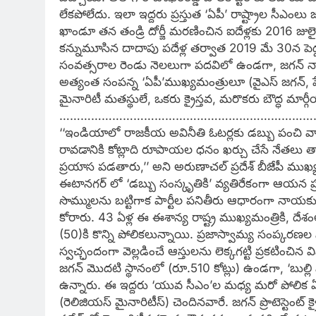
లేకపోలేదు. ఇలా ఇద్దరు ప్రస్తుత ‘ఏపీ’ రాష్ట్రాల సీఎ
ఖాండూ తన తండ్రి దోర్జీ మరణించిన ఐదేళ్లకు 2016 జులై
కన్నుమూసిన దాదాపు పదేళ్ల తర్వాత 2019 మే 30న పెద
సంవత్సరాల రెండు నెలలుగా పదవిలో ఉండగా, జగన్‌ నాల
అత్యంత సంపన్న ‘ఏపీ’ముఖ్యమంత్రులూ (వైఎస్‌ జగన్,
మైనారిటీ మతస్థులే, ఒకరు క్రైస్తవ, మరొకరు బౌద్ధ మార్
……………………………………………………………….
‘‘ఇండియాలో రాజకీయ అవినీతి ఓటర్లకు డబ్బు పంచి వ
రావడానికి కోట్లాది రూపాయల ధనం ఖర్చు చేసే నేతలు త
ప్రయాస పడతారు,’’ అని అరుణాచల్‌ ప్రదేశ్‌ బీజేపీ ముఖ్
ఈటానగర్‌ లో ‘డబ్బు సంస్కృతికి’ వ్యతిరేకంగా ఆయన ప్రచా
సొమ్ములను బట్టిగాక పార్టీల పనితీరు ఆధారంగా నాయ
కోరారు. 43 ఏళ్ల ఈ ఈశాన్య రాష్ట్ర ముఖ్యమంత్రికి, దేశంలోన
(50)కి కొన్ని పోలికలున్నాయి. ప్రజాస్వామ్య సంప్కరణల
స్వచ్ఛందంగా వెల్లడించే ఆస్తులను లెక్కగట్టి ప్రకటిం
జగన్‌ మొదటి స్థానంలో (రూ.510 కోట్లు) ఉండగా, ‘బుల్లి
ఉన్నారు. ఈ ఇద్దరు ‘యువ సీఎం’ల మధ్య మరో పోలిక
(రెలిజియస్‌ మైనారిటీస్‌) చెందినవారే. జగన్‌ ప్రొటెస్టెం