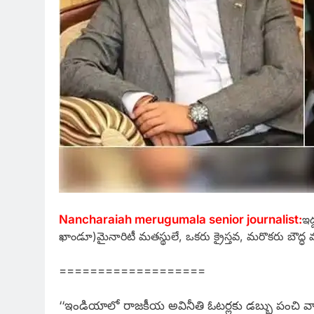
Nancharaiah merugumala senior journalist:
ఇద
ఖాండూ)
మైనారిటీ మతస్థులే, ఒకరు క్రైస్తవ, మరొకరు బౌద్ధ
===================
‘‘ఇండియాలో రాజకీయ అవినీతి ఓటర్లకు డబ్బు పంచి వ