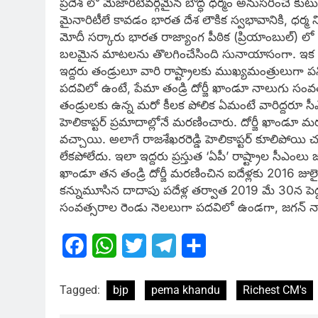
ప్రదేశ్‌ లో మెజారిటీవర్గమైన బౌద్ధ ధర్మం అనుసరించే 
మైనారిటీలే కావడం భారత దేశ లౌకిక స్వభావానికి, ధర్మ నిర
మోదీ సర్కారు భారత రాజ్యాంగ పీఠిక (ప్రియాంబుల్‌) లో 50
బలమైన మాటలను తొలగించేసింది సునాయాసంగా. ఇక మళ్
ఇద్దరు తండ్రులూ వారి రాష్ట్రాలకు ముఖ్యమంత్రులుగా పనిచ
పదవిలో ఉంటే, పేమా తండ్రి దోర్జీ ఖాండూ నాలుగు స
తండ్రులకు ఉన్న మరో కీలక పోలిక ఏమంటే వారిద్దరూ
హెలికాప్టర్‌ ప్రమాదాల్లోనే మరణించారు. దోర్జీ ఖాండూ 
వచ్చాయి. అలాగే రాజశేఖరరెడ్డి హెలికాప్టర్‌ కూలిపోయి
లేకపోలేదు. ఇలా ఇద్దరు ప్రస్తుత ‘ఏపీ’ రాష్ట్రాల సీఎ
ఖాండూ తన తండ్రి దోర్జీ మరణించిన ఐదేళ్లకు 2016 జులై
కన్నుమూసిన దాదాపు పదేళ్ల తర్వాత 2019 మే 30న పెద
సంవత్సరాల రెండు నెలలుగా పదవిలో ఉండగా, జగన్‌ నా
Facebook
WhatsApp
Twitter
Telegram
Share
Tagged:
bjp
pema khandu
Richest CM's