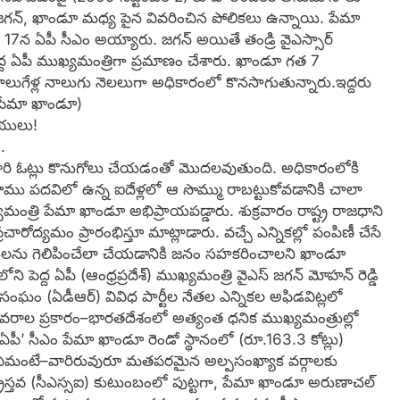
ంలు జగన్, ఖాండూ మధ్య పైన వివరించిన పోలికలు ఉన్నాయి. పేమా
 17న ఏపీ సీఎం అయ్యారు. జగన్‌ అయితే తండ్రి వైఎస్సార్‌
్ద ఏపీ ముఖ్యమంత్రిగా ప్రమాణం చేశారు. ఖాండూ గత 7
ుగేళ్ల నాలుగు నెలలుగా అధికారంలో కొనసాగుతున్నారు.ఇద్దరు
 పేమా ఖాండూ)
గీయులు!
.
ారి ఓట్లు కొనుగోలు చేయడంతో మొదలవుతుంది. అధికారంలోకి
ాము పదవిలో ఉన్న ఐదేళ్లలో ఆ సొమ్ము రాబట్టుకోవడానికి చాలా
యమంత్రి పేమా ఖాండూ అభిప్రాయపడ్డారు. శుక్రవారం రాష్ట్ర రాజధాని
రోద్యమం ప్రారంభిస్తూ మాట్లాడారు. వచ్చే ఎన్నికల్లో పంపిణీ చేసే
కులను గెలిపించేలా చేయడానికి జనం సహకరించాలని ఖాండూ
ి పెద్ద ఏపీ (ఆంధ్రప్రదేశ్‌) ముఖ్యమంత్రి వైఎస్‌ జగన్‌ మోహన్‌ రెడ్డి
 సంఘం (ఏడీఆర్‌) వివిధ పార్టీల నేతల ఎన్నికల అఫిడవిట్లలో
చిన వివరాల ప్రకారం–భారతదేశంలో అత్యంత ధనిక ముఖ్యమంత్రుల్లో
 ఏపీ’ సీఎం పేమా ఖాండూ రెండో స్థానంలో (రూ.163.3 కోట్లు)
 ఏమంటే–వారిరువురూ మతపరమైన అల్పసంఖ్యాక వర్గాలకు
ట్‌ క్రైస్తవ (సీఎస్సఐ) కుటుంబంలో పుట్టగా, పేమా ఖాండూ అరుణాచల్‌