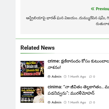
Previou
Post
navigation
ఆస్ట్రేలియాపై భారత్ ఘన విజయం..దుమ్మురేపిన షమీ, గిల
రుతురాజ
Related News
crime: క్షణికానందం కోసం కుటుంబా
నాశనం!
Admin
1 Month Ago
0
cinima: “నా జీవితం తెల్లకాగితం.. మ
పడనివ్వను”: మురళీమోహన్
Admin
1 Month Ago
0