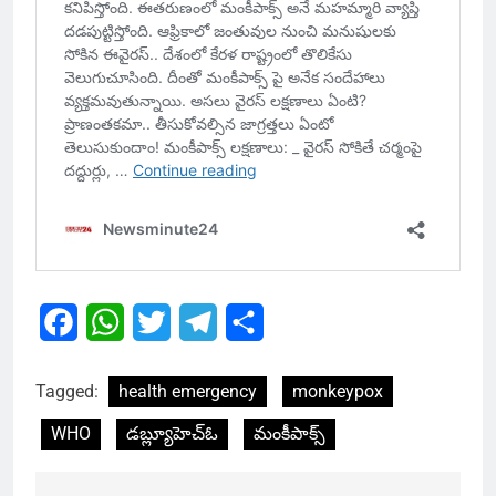
Facebook
WhatsApp
Twitter
Telegram
Share
Tagged:
health emergency
monkeypox
WHO
డబ్ల్యూహెచ్ఓ
మంకీపాక్స్