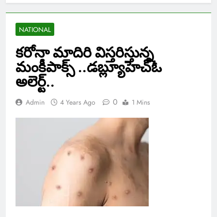
NATIONAL
కరోనా మాదిరి విస్తరిస్తున్న
మంకీపాక్స్ ..డబ్ల్యూహెచ్ఓ
అలెర్ట్..
0
Admin
4 Years Ago
1 Mins