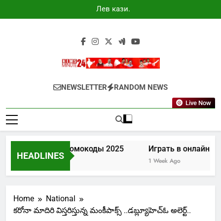
Skip
Лев казино
to
промокоды
2025
content
Newsminute24
Get All Updated Telugu News
NEWSLETTER
RANDOM NEWS
Live Now
Лев казино промокоды 2025
Играть в онлайн ка
HEADLINES
4 Days Ago
1 Week Ago
Home
National
కరోనా మాదిరి విస్తరిస్తున్న మంకీపాక్స్ ..డబ్ల్యూహెచ్ఓ అలెర్ట్..