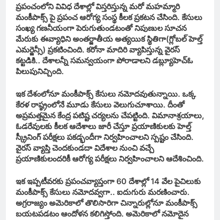
ప్రపంచంలోని వివిధ దేశాల్లో విస్తరిస్తున్న మరో మహమ్మారి
మంకీపాక్స్ పై ప్రపంచ ఆరోగ్య సంస్థ కీలక ప్రకటన చేసింది. కేసులు
సంఖ్య గణనీయంగా పెరుగుతుండటంతో నిపుణుల సూచన
మేరుకు ఈవ్యాధిని అంతర్జాతీయ అత్యయిక స్థితిగా(గ్లోబల్ హెల్త్
ఎమర్జెన్సీ) ప్రకటించింది. కరోనా మాదిరి వ్యాపిస్తున్న వైరస్
కట్టడికి.. దేశాలన్నీ సమన్వయంగా పోరాడాలని డబ్ల్యూహెచ్ఓ
పిలుపునిచ్చింది.
ఇక దేశంలోనూ మంకీపాక్స్ కేసులు నమోదవుతున్నాయి. ఒక్క
కేరళ రాష్ఠ్రంలోనే మూడు కేసులు వెలుగుచూశాయి. దీంతో
అప్రమత్తమైన కేంద్ర పటిష్ట చర్యలను చేపట్టింది. విమానాశ్రయాలు,
ఓడరేవులకు కీలక ఆదేశాలు జారీ చేస్తూ ప్రయాణికులకు హెల్త్‌
స్క్రీనింగ్‌ పరీక్షలు పకడ్భందీగా నిర్వహించాలని స్పష్టం చేసింది.
వైరస్ వ్యాప్తి చెందకుండదా విదేశాల నుంచి వచ్చే
ప్రయాణికులందరికీ ఆరోగ్య పరీక్షలు నిర్వహించాలని ఆదేశించింది.
ఇక ఇప్పటీవరకు ప్రపంచవ్యాప్తంగా 60 దేశాల్లో 14 వేల పైచిలుకు
మంకీపాక్స్ కేసులు నమోదవ్వగా.. ఐదుగురు మరణించారు.
అగ్రరాజ్యం అమెరికాలో తొలిసారిగా చిన్నారుల్లోనూ మంకీపాక్స్
బయటపడటం ఆందోళన కలిగిస్తోంది. అమెరికాలో నమోదైన