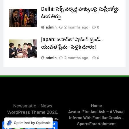
Delhi: సెక్స్ వర్కర్ల హక్కులపై సుప్రీంకోర్టు
కీలక తీర్పు
admin
2 months ago
0
japan: జపాన్‌లో షాకింగ్ ట్రెండ్..
యువత ప్రేమ–పెళ్లికి దూరం!
admin
2 months ago
0
Newsmatic - News
Home
WordPress Theme 2026.
Avatar: Fire And Ash – A Visual
Inferno With Familiar Cracks…
Powered By
.
BlazeThemes
Facebook
WhatsApp
Twitter
Telegram
Share
Optimized by Optimole
Sports
Entertainment