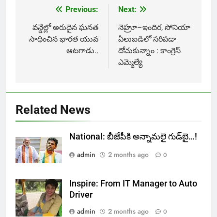
Previous:
Next:
Post
navigation
వన్డేల్లో అరుదైన ఘనత
నెహ్రూ–ఇందిర, సోనియా
సాధించిన భారత యువ
ఏలుబడిలో సరిపడా
ఆటగాడు..
దోచుకున్నాం : కాంగ్రెస్
ఎమ్మెల్యే
Related News
National: బీజేపీకి అన్నామలై గుడ్‌బై…!
admin
2 months ago
0
Inspire: From IT Manager to Auto
Driver
admin
2 months ago
0