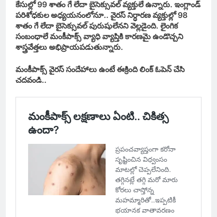
కేసుల్లో 99 శాతం గే లేదా బైసెక్సువల్ వ్యక్తులే ఉన్నారు. ఇంగ్లాండ్
పరిశోధకుల అధ్యయనంలోనూ.. వైరస్ నిర్ధారణ వ్యక్తుల్లో 98
శాతం గే లేదా బైసెక్సువల్‌ పురుషులేనని వెల్లడైంది. లైంగిక
సంబంధాలే మంకీపాక్స్ వ్యాధి వ్యాప్తికి కారణమై ఉండొచ్చని
శాస్త్రవేత్తలు అభిప్రాయపడుతున్నారు.
మంకీపాక్స్ వైరస్ సందేహాలు ఉంటే ఈక్రింది లింక్ ఓపెన్ చేసి
చదవండి..