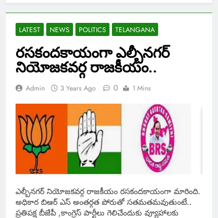
LATEST
NEWS
POLITICS
TELANGANA
ర‌స‌కంద‌కాయంగా ఎల్బీన‌గ‌ర్
నియోజ‌క‌వ‌ర్గ రాజ‌కీయం..
0
Admin
3 Years Ago
1 Mins
ఎల్బీన‌గ‌ర్ నియోజ‌క‌వ‌ర్గ రాజ‌కీయం ర‌స‌కంద‌కాయంగా మారింది.
అధికార బిఆర్ ఎస్ అంత‌ర్గ‌త పోరుతో స‌త‌మ‌త‌మ‌వుతుంటే..
ప్ర‌తిప‌క్ష బీజేపీ ,కాంగ్రెస్ పార్టీలు గెలిచేందుకు వ్యూహాల‌కు