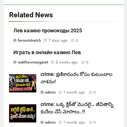
Related News
Лев казино промокоды 2025
forreststretch
7 days ago
0
Играть в онлайн казино Лев
matthewmargaret
2 weeks ago
0
crime: క్షణికానందం కోసం కుటుంబాల
నాశనం!
admin
1 month ago
0
crime: ఒక్క క్లిక్‌తో మొదలై… జీవితాన్ని
కుదేలు చేసే మోసాలు..!!
admin
1 month ago
0