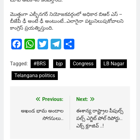
మొత్తంగా ఎల్బీన‌గ‌ర్ నియోజ‌క‌వ‌ర్గంలో అధికార బిఆర్ ఎస్ –
బీజేపీ ఢీ అంటే ఢీ అంటుంటే..ఎలాగైనా ప‌ట్టునిలుపుకోవాల‌ని
కాంగ్రెస్ ప్ర‌య‌త్నిస్తుంది.
Facebook
WhatsApp
Twitter
Telegram
Share
Tagged:
#BRS
bjp
Congress
LB Nagar
Telangana politics
Previous:
Next:
Post
navigation
అఖండ భామ అందాల
ఈశాన్య రాష్ట్రాల పీపుల్స్
సోగ‌సులు..
పల్స్ ఎగ్జిట్ పోల్ రిపోర్టు..
ఎక్స్ క్లూజివ్ ..!