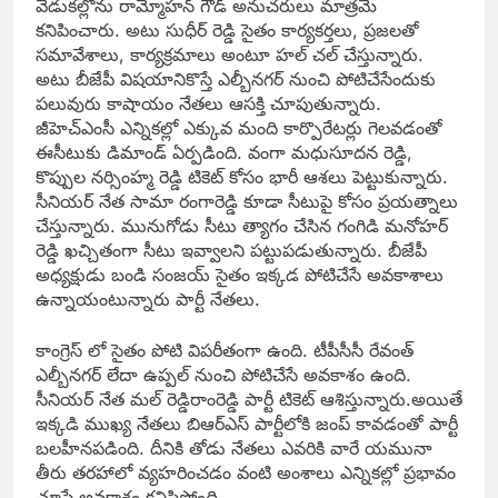
వేడుకల్లోను రామ్మోహన్‌ గౌడ్‌ అనుచరులు మాత్రమే
కనిపించారు. అటు సుధీర్ రెడ్డి సైతం కార్య‌క‌ర్త‌లు, ప్ర‌జ‌ల‌తో
స‌మావేశాలు, కార్య‌క్ర‌మాలు అంటూ హ‌ల్ చ‌ల్ చేస్తున్నారు.
అటు బీజేపీ విష‌యానికొస్తే ఎల్బీనగర్‌ నుంచి పోటిచేసేందుకు
పలువురు కాషాయం నేతలు ఆసక్తి చూపుతున్నారు.
జీహెచ్‌ఎంసీ ఎన్నికల్లో ఎక్కువ మంది కార్పొరేటర్లు గెలవడంతో
ఈసీటుకు డిమాండ్‌ ఏర్పడింది. వంగా మధుసూదన రెడ్డి,
కొప్పుల నర్సింహ్మ రెడ్డి టికెట్‌ కోసం భారీ ఆశలు పెట్టుకున్నారు.
సీనియర్‌ నేత సామా రంగారెడ్డి కూడా సీటుపై కోసం ప్రయత్నాలు
చేస్తున్నారు. మునుగోడు సీటు త్యాగం చేసిన గంగిడి మనోహర్‌
రెడ్డి ఖచ్చితంగా సీటు ఇవ్వాలని పట్టుపడుతున్నారు. బీజేపీ
అధ్యక్షుడు బండి సంజయ్‌ సైతం ఇక్కడ పోటిచేసే అవకాశాలు
ఉన్నాయంటున్నారు పార్టీ నేతలు.
కాంగ్రెస్‌ లో సైతం పోటి విపరీతంగా ఉంది. టీపీసీసీ రేవంత్‌
ఎల్బీనగర్‌ లేదా ఉప్పల్‌ నుంచి పోటిచేసే అవకాశం ఉంది.
సీనియర్‌ నేత మల్‌ రెడ్డిరాంరెడ్డి పార్టీ టికెట్‌ ఆశిస్తున్నారు.అయితే
ఇక్కడి ముఖ్య నేత‌లు బిఆర్ఎస్ పార్టీలోకి జంప్ కావ‌డంతో పార్టీ
బ‌ల‌హీన‌ప‌డింది. దీనికి తోడు నేత‌లు ఎవ‌రికి వారే యమునా
తీరు త‌ర‌హాలో వ్య‌హ‌రించ‌డం వంటి అంశాలు ఎన్నిక‌ల్లో ప్ర‌భావం
చూపే అవ‌కాశం క‌నిపిస్తోంది.