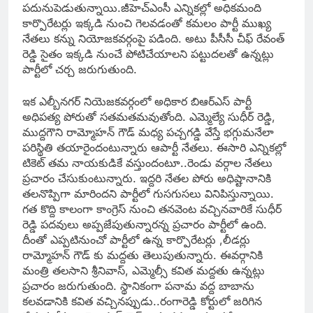
ప‌దునుపెడుతున్నాయి.జీహెచ్ఎంసీ ఎన్నిక‌ల్లో అధిక‌మంది
కార్పొరేట‌ర్లు ఇక్క‌డి నుంచి గెల‌వ‌డంతో క‌మ‌లం పార్టీ ముఖ్య
నేత‌లు క‌న్ను నియోజ‌క‌వ‌ర్గంపై ప‌డింది. అటు పీసీసీ చీఫ్ రేవంత్
రెడ్డి సైతం ఇక్క‌డి నుంచే పోటిచేయాల‌ని ప‌ట్టుద‌ల‌తో ఉన్న‌ట్లు
పార్టీలో చ‌ర్చ జ‌రుగుతుంది.
ఇక ఎల్బీన‌గ‌ర్ నియెజ‌క‌వ‌ర్గంలో అధికార‌ బిఆర్ఎస్ పార్టీ
అధిప‌త్య పోరుతో స‌త‌మ‌త‌మవుతోంది. ఎమ్మెల్యే సుధీర్ రెడ్డి,
ముద్ద‌గౌని రామ్మోహ‌న్ గౌడ్ మ‌ధ్య ప‌చ్చ‌గ‌డ్డి వేస్తే భ‌గ్గుమ‌నేలా
ప‌రిస్థితి త‌యారైందంటున్నారు ఆపార్టీ నేత‌లు. ఈసారి ఎన్నిక‌ల్లో
టికెట్ త‌మ నాయ‌కుడికే వ‌స్తుందంటూ..రెండు వర్గాల నేత‌లు
ప్ర‌చారం చేసుకుంటున్నారు. ఇద్ద‌రి నేత‌ల పోరు అధిష్టానానికి
త‌ల‌నొప్పిగా మారింద‌ని పార్టీలో గుసగుస‌లు వినిపిస్తున్నాయి.
గ‌త కొద్ది కాలంగా కాంగ్రెస్‌ నుంచి తనవెంట వచ్చినవారికే సుధీర్‌
రెడ్డి పదవులు అప్పజేపుతున్నారన్న ప్రచారం పార్టీలో ఉంది.
దీంతో ఎప్పటినుంచో పార్టీలో ఉన్న కార్పొరేటర్లు ,లీడర్లు
రామ్మోహన్‌ గౌడ్‌ కు మద్దతు తెలుపుతున్నారు. ఈవర్గానికి
మంత్రి తలసాని శ్రీనివాస్‌, ఎమ్మెల్సీ కవిత మద్దతు ఉన్నట్లు
ప్రచారం జరుగుతుంది. స్థానికంగా పనామ వద్ద బాబాను
కలవడానికి కవిత వచ్చినప్పుడు..రంగారెడ్డి కోర్టులో జరిగిన