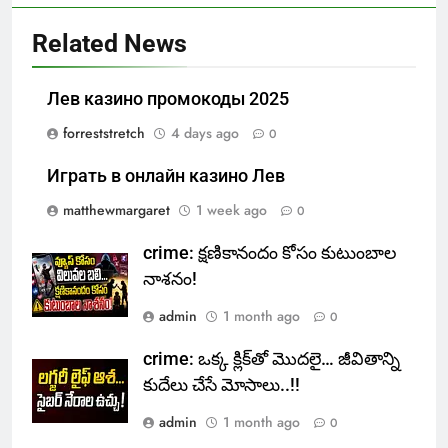
Related News
Лев казино промокоды 2025
forreststretch
4 days ago
0
Играть в онлайн казино Лев
matthewmargaret
1 week ago
0
crime: క్షణికానందం కోసం కుటుంబాల
నాశనం!
admin
1 month ago
0
crime: ఒక్క క్లిక్‌తో మొదలై… జీవితాన్ని
కుదేలు చేసే మోసాలు..!!
admin
1 month ago
0