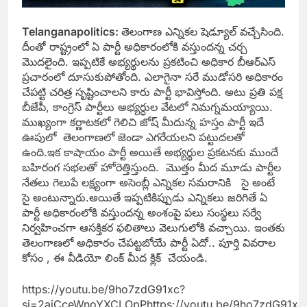
Telanganapolitics:
తెలంగాణ ఎన్నికల షెడ్యూల్ వచ్చేసింది.
దీంతో రాష్ట్రంలో ఏ పార్టీ అధికారంలోకి వస్తుందన్న చర్చ
మొదలైంది. ఇప్పటికే అభ్యర్థులను ప్రకటించి అధికార బీఆర్ఎస్
ప్రచారంలో దూసుకుపోతోంది. ఎలాగైనా సరే ముడోసరి అధికారం
చేపట్టి చరిత్ర సృష్టించాలని కారు పార్టీ భావిస్తోంది. అటు ప్రతి పక్ష
బీజేపీ, కాంగ్రెస్ పార్టీలు అభ్యర్ధుల వేటలో నిమగ్నమయ్యాయి.
ముఖ్యంగా కర్ణాటకలో గెలిచి జోష్ మీదున్న హస్తం పార్టీ ఇదే
ఊపులో తెలంగాణలో జెండా ఎగరేయలని పట్టుదలతో
ఉంది.ఇక కాషాయం పార్టీ అయితే అభ్యర్థుల ప్రకటనకు ముందే
బహిరంగ సభలతో హోరెత్తిస్తుంది. మొత్తం మీద మూడు పార్టీల
నేతలు గెలుపే లక్ష్యంగా అసెంబ్లీ ఎన్నికల సమరానికి సై అంటే
సై అంటున్నారు.అయితే ఇప్పటికిప్పుడు ఎన్నికలు జరిగితే ఏ
పార్టీ అధికారంలోకి వస్తుందన్న అంశంపై పలు సంస్థలు సర్వే
నిర్వహించగా ఆసక్తికర ఫలితాలు వెలుగులోకి వచ్చాయి. ఇంతకు
తెలంగాణలో అధికారం చేపట్టబోయే పార్టీ ఏదో.. పూర్తి వివరాల
కోసం , ఈ వీడియో లింక్ మీద క్లిక్ చేయండి.
https://youtu.be/9ho7zdG91xc?
si=2ajCceWnoYXCLOpPhttps://youtu.be/9ho7zdG91xc