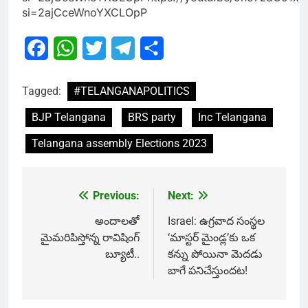
si=2ajCceWnoYXCLOpP
Facebook
WhatsApp
Twitter
Telegram
Share
Tagged:
#TELANGANAPOLITICS
BJP Telangana
BRS party
Inc Telangana
Telangana assembly Elections 2023
Previous:
Next:
Post
navigation
అందాలతో
Israel: ఉగ్రవాద సంస్థల
మైమరిపిస్తోన్న రావిషింగ్
‘మాస్టర్‌ మైండ్ల’కు ఒక
బ్యూటీ..
కన్ను పోయినా మెదడు
బాగే పనిచేస్తుందట!