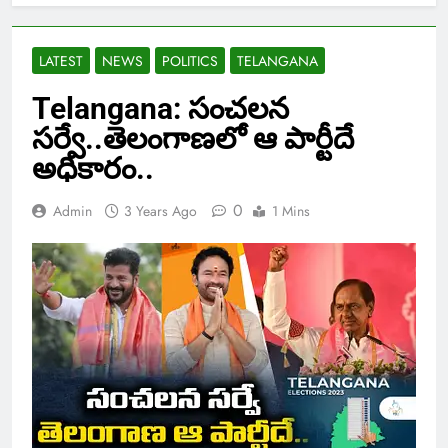
LATEST
NEWS
POLITICS
TELANGANA
Telangana: సంచలన
సర్వే..తెలంగాణలో ఆ పార్టీదే
అధికారం..
0
Admin
3 Years Ago
1 Mins