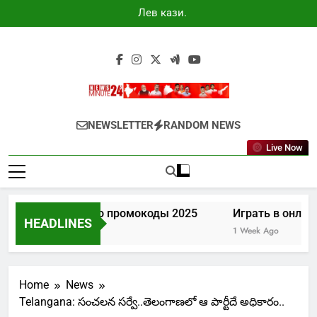
Skip
Лев казино
to
промокоды
2025
content
Newsminute24
Get All Updated Telugu News
NEWSLETTER
RANDOM NEWS
Live Now
Лев казино промокоды 2025
Играть в онлайн
HEADLINES
4 Days Ago
1 Week Ago
Home
News
Telangana: సంచలన సర్వే..తెలంగాణలో ఆ పార్టీదే అధికారం..