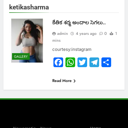
ketikasharma
కేతిక శర్మ అందాల సెగలు..
admin
4 years ago
0
1
mins
courtesy:instagram
GALLERY
Facebook
WhatsApp
Twitter
Telegram
Share
Read More