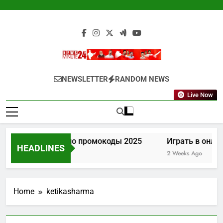
Skip
to
content
Newsminute24
Get All Updated Telugu News
NEWSLETTER
RANDOM NEWS
Live Now
Лев казино промокоды 2025
Играть в онлай
HEADLINES
1 Week Ago
2 Weeks Ago
Home
ketikasharma