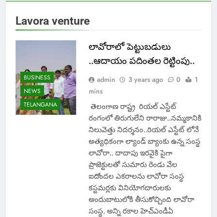
Lavora venture
లావోరాలో పెట్టుబడులు
..ఆదాయం పదింతల రెట్టింపు..
BUSINESS
admin
3 years ago
0
1
mins
NEWS
TELANGANA
తెలంగాణ రాష్ట్ర రియల్ ఎస్టేట్
రంగంలో తిరుగులేని రారాజు..నమ్మకానికి
నిలువెత్తు నిదర్శనం..రియల్ ఎస్టేట్ లోనే
అత్యధికంగా ల్యాండ్ బ్యాంకు ఉన్న సంస్థ
లావోరా.. దాదాపు ఇరవైకి పైగా
ప్రాజెక్టులతో సుమారు రెండు వేల
ఐదోందల ఎకరాలను లావోరా సంస్థ
కస్టమర్లకు వినియోగదారులకు
అందుబాటులోకి తీసుకోచ్చింది లావోరా
సంస్థ. అన్ని రకాల హెచ్ఎండీఏ