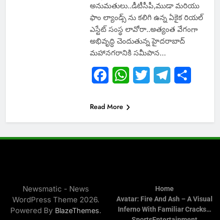
అనుమతులు..డీటీసీపీ,ముడా మరియు
ఫాం ల్యాండ్స్ ను కలిగి ఉన్న ఏకైక రియల్
ఎస్టేట్ సంస్థ లావోరా..అత్యంత వేగంగా
అభివృద్ధి చెందుతున్న హైదరాబాద్
మహానగరానికి సమీపాన…
Facebook
WhatsApp
Twitter
Telegram
Share
Read More
Newsmatic - News
Home
WordPress Theme 2026.
Avatar: Fire And Ash – A Visual
Inferno With Familiar Cracks…
Powered By
.
BlazeThemes
Sports
Entertainment