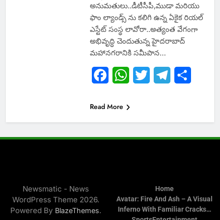
అనుమతులు..డీటీసీపీ,ముడా మరియు
ఫాం ల్యాండ్స్ ను కలిగి ఉన్న ఏకైక రియల్
ఎస్టేట్ సంస్థ లావోరా..అత్యంత వేగంగా
అభివృద్ధి చెందుతున్న హైదరాబాద్
మహానగరానికి సమీపాన…
Facebook
WhatsApp
Twitter
Telegram
Share
Read More
Newsmatic - News
Home
WordPress Theme 2026.
Avatar: Fire And Ash – A Visual
Inferno With Familiar Cracks…
Powered By
.
BlazeThemes
Sports
Entertainment