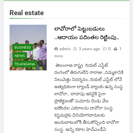
Real estate
లావోరాలో పెట్టుబడులు
..ఆదాయం పదింతల రెట్టింపు..
BUSINESS
admin
3 years ago
0
1
mins
NEWS
TELANGANA
తెలంగాణ రాష్ట్ర రియల్ ఎస్టేట్
రంగంలో తిరుగులేని రారాజు..నమ్మకానికి
నిలువెత్తు నిదర్శనం..రియల్ ఎస్టేట్ లోనే
అత్యధికంగా ల్యాండ్ బ్యాంకు ఉన్న సంస్థ
లావోరా.. దాదాపు ఇరవైకి పైగా
ప్రాజెక్టులతో సుమారు రెండు వేల
ఐదోందల ఎకరాలను లావోరా సంస్థ
కస్టమర్లకు వినియోగదారులకు
అందుబాటులోకి తీసుకోచ్చింది లావోరా
సంస్థ. అన్ని రకాల హెచ్ఎండీఏ