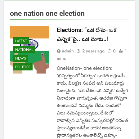
one nation one election
Elections: ‘‘ఒక దేశం- ఒక
ఎన్నిక’’పై.. ఒక మాట..!
LATEST
NATIONAL
admin
2 years ago
0
1
mins
NEWS
POLITICS
OneNation- one election:
‘భిన్నత్వంలో ఏకత్వం’ భారత లక్షణమే
కాదు, విలక్షణ సంపద అని పలుమార్లు
రుజువైంది. ‘ఒక దేశం ఒక ఎన్నిక’ ఉద్వేగ
నినాదంగా బాగున్నంత, ఆచరణ గొప్పగా
ఉంటుందనే నమ్మకం లేదు. ఇందులో
పలు సమస్యలున్నాయి. దేశంలో
రావాల్సిన ఎన్నికల సంస్కరణల్లో ఇదంత
ప్రాధాన్యతాంశమేం కాదు! అంతకన్నా
ప్రాధాన్యతగల అంశాలెన్నో దిక్కూ-