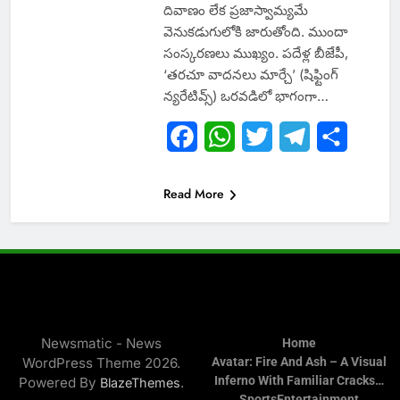
దివాణం లేక ప్రజాస్వామ్యమే
వెనుకడుగులోకి జారుతోంది. ముందా
సంస్కరణలు ముఖ్యం. పదేళ్ల బీజేపీ,
‘తరచూ వాదనలు మార్చే’ (షిఫ్టింగ్
న్యరేటివ్స్) ఒరవడిలో భాగంగా…
Facebook
WhatsApp
Twitter
Telegram
Share
Read More
Newsmatic - News
Home
WordPress Theme 2026.
Avatar: Fire And Ash – A Visual
Inferno With Familiar Cracks…
Powered By
.
BlazeThemes
Sports
Entertainment