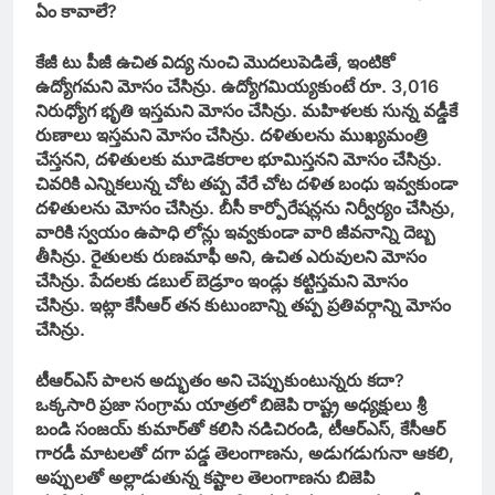
ఏం కావాలే?
కేజీ టు పీజీ ఉచిత విద్య నుంచి మొదలుపెడితే, ఇంటికో
ఉద్యోగమని మోసం చేసిన్రు. ఉద్యోగమియ్యకుంటే రూ. 3,016
నిరుధ్యోగ భృతి ఇస్తమని మోసం చేసిన్రు. మహిళలకు సున్న వడ్డీకే
రుణాలు ఇస్తమని మోసం చేసిన్రు. దళితులను ముఖ్యమంత్రి
చేస్తనని, దళితులకు మూడెకరాల భూమిస్తనని మోసం చేసిన్రు.
చివరికి ఎన్నికలున్న చోట తప్ప వేరే చోట దళిత బంధు ఇవ్వకుండా
దళితులను మోసం చేసిన్రు. బీసీ కార్పోరేషన్లను నిర్వీర్యం చేసిన్రు,
వారికి స్వయం ఉపాధి లోన్లు ఇవ్వకుండా వారి జీవనాన్ని దెబ్బ
తీసిన్రు. రైతులకు రుణమాఫీ అని, ఉచిత ఎరువులని మోసం
చేసిన్రు. పేదలకు డబుల్‌ బెడ్రూం ఇండ్లు కట్టిస్తమని మోసం
చేసిన్రు. ఇట్లా కేసీఆర్‌ తన కుటుంబాన్ని తప్ప ప్రతివర్గాన్ని మోసం
చేసిన్రు.
టీఆర్‌ఎస్‌ పాలన అద్భుతం అని చెప్పుకుంటున్నరు కదా?
ఒక్కసారి ప్రజా సంగ్రామ యాత్రలో బిజెపి రాష్ట్ర అధ్యక్షులు శ్రీ
బండి సంజయ్‌ కుమార్‌తో కలిసి నడిచిరండి, టీఆర్‌ఎస్‌, కేసీఆర్‌
గారడీ మాటలతో దగా పడ్డ తెలంగాణను, అడుగడుగునా ఆకలి,
అప్పులతో అల్లాడుతున్న కష్టాల తెలంగాణను బిజెపి