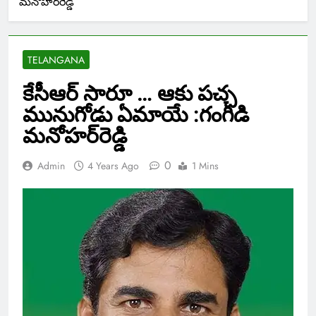
మనోహర్‌రెడ్డి
TELANGANA
కేసీఆర్‌ సారూ … ఆకు పచ్చ
మునుగోడు ఏమాయే :గంగిడి
మనోహర్‌రెడ్డి
0
Admin
4 Years Ago
1 Mins