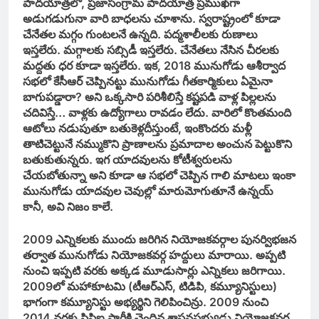
పాదయాత్రలో, ప్రజాసంగ్రామ పాదయాత్ర ప్రముఖ్‌గా
అడుగడుగునా వారి బాధలను చూశాను. స్వరాష్ట్రంలో కూడా
చేనేతల మగ్గం గుంటలనే ఉన్నది. పద్మశాలీలకు రుణాలు
ఇస్తలేరు. మగ్గాలకు సబ్సిడీ ఇస్తలేరు. చేనేతలు నేసిన చీరలకు
మద్దతు ధర కూడా ఇస్తలేరు. ఇక, 2018 మునుగోడు ఆశీర్వాద
సభలో కేసీఆర్‌ చెప్పినట్టు మునుగోడు గీతకార్మికులు ఏమైనా
బాగుపడ్డారా? అని ఒక్కసారి పరిశీలిస్తే కష్టపడి వాళ్ల పిల్లలను
చదివిస్తే… వాళ్లకు ఉద్యోగాలు రావడం లేదు. వారిలో కొంతమంది
ఆటోలు నడుపుతూ బతుకెళ్లదీస్తుంటే, ఇంకొందరు మళ్లీ
తాటిచెట్టునే నమ్ముకొని ప్రాణాలను ప్రమాదాల అంచున పెట్టుకొని
బతుకుతున్నరు. ఇగ యాదవులను కోటీశ్వరులను
చేయబోతున్నా అని కూడా ఆ సభలో చెప్పిన గాలి మాటలు ఇంకా
మునుగోడు యాదవుల చెవుల్లో మారుమోగుతూనే ఉన్నయ్‌
కానీ, అవి నిజం కాలే.
2009 ఎన్నికలకు ముందు జరిగిన నియోజకవర్గాల పునర్విభజన
తర్వాత మునుగోడు నియోజకవర్గ హద్దులు మారాయి. అప్పటి
నుంచి ఇప్పటి వరకు అక్కడ మూడుసార్లు ఎన్నికలు జరిగాయి.
2009లో మహాకూటమి (టీఆర్‌ఎస్‌, టిడిపి, కమ్యూనిస్టులు)
భాగంగా కమ్యూనిస్టు అభ్యర్థిని గెలిపించిన్రు. 2009 నుంచి
2014 వరకు సిపిఐ పార్టీకి చెందిన శాసనసభ్యుడు నియోజకవర్గ