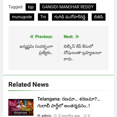
Tagged:
bjp
GANGIDI MANOHAR REDDY
munugode
Trs
గంగిడి మనోహర్‌రెడ్డి
బిజెపి
Previous:
Next:
Post
navigation
జన్మష్టమి సందర్భంగా
బిల్కీస్‌ రేప్‌ కేసులో
ప్రత్యేకం..
దోషులంతా బ్రహ్మణులూ
కాదు..
Related News
Telangana: రణమా… శరణమా?…
గులాబీ పార్టీలో అంతర్మథనం..!
admin
2 months ago
0