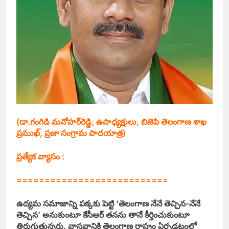
(డా.గంగిడి మనోహర్‌రెడ్డి,
ఉపాధ్యక్షులు, బిజెపి తెలంగాణ శాఖ
ప్రముఖ్‌, ప్రజా సంగ్రామ పాదయాత్ర)
ప్రత్యేక వ్యాసం :
===========================
ఉద్యమ సమాజాన్ని పక్కకు పెట్టి ‘తెలంగాణ నేనే తెచ్చిన-నేనే
తెచ్చిన’ అనుకుంటూ కేసీఆర్‌ తనను తానే కీర్తించుకుంటూ
తిరుగుతున్నరు. వాస్తవానికి తెలంగాణ రాష్ట్రం ఏర్పడటంలో