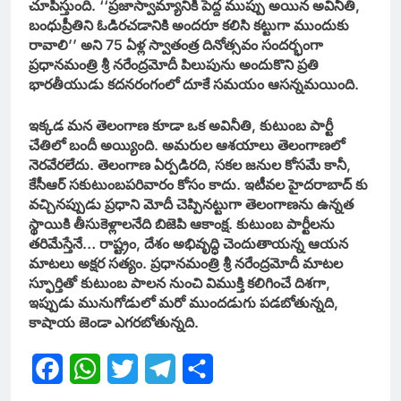
చూపిస్తుంది. ‘‘ప్రజాస్వామ్యానికి పెద్ద ముప్పు అయిన అవినీతి,
బంధుప్రీతిని ఓడిరచడానికి అందరూ కలిసి కట్టుగా ముందుకు
రావాలి’’ అని 75 ఏళ్ల స్వాతంత్ర దినోత్సవం సందర్భంగా
ప్రధానమంత్రి శ్రీ నరేంద్రమోదీ పిలుపును అందుకొని ప్రతి
భారతీయుడు కదనరంగంలో దూకే సమయం ఆసన్నమయింది.
ఇక్కడ మన తెలంగాణ కూడా ఒక అవినీతి, కుటుంబ పార్టీ
చేతిలో బందీ అయ్యింది. అమరుల ఆశయాలు తెలంగాణలో
నెరవేరలేదు. తెలంగాణ ఏర్పడిరది, సకల జనుల కోసమే కానీ,
కేసీఆర్‌ సకుటుంబపరివారం కోసం కాదు. ఇటీవల హైదరాబాద్‌ కు
వచ్చినప్పుడు ప్రధాని మోదీ చెప్పినట్టుగా తెలంగాణను ఉన్నత
స్థాయికి తీసుకెళ్లాలనేది బిజెపి ఆకాంక్ష. కుటుంబ పార్టీలను
తరిమేస్తేనే… రాష్ట్రం, దేశం అభివృద్ధి చెందుతాయన్న ఆయన
మాటలు అక్షర సత్యం. ప్రధానమంత్రి శ్రీ నరేంద్రమోదీ మాటల
స్ఫూర్తితో కుటుంబ పాలన నుంచి విముక్తి కలిగించే దిశగా,
ఇప్పుడు మునుగోడులో మరో ముందడుగు పడబోతున్నది,
కాషాయ జెండా ఎగరబోతున్నది.
Facebook
WhatsApp
Twitter
Telegram
Share