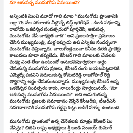
మా ఆకుపచ్చ మునుగోడు ఏమయింది?
అన్నింటికి మించి మూడో గాలి మాట ‘‘మునుగోడు ప్రాంతానికి
లక్షా 75 వేల ఎకరాలకు నీళ్లొచ్చే లిఫ్ట్‌ ఇరిగేషన్‌…డిండి పథకాన్ని
రాబోయే ఒకటిన్నర సంవత్సరంలో పూర్తిచేసి, ఆకుపచ్చ
మునుగోడు చేసే బాధ్యత నాది’’ అని ప్రజలసాక్షిగా ప్రమాణం
చేసిన ముఖ్యమంత్రి, మళ్ల ఇప్పుడు ఉప ఎన్నికల సందర్భంగా
మునుగోడు వస్తున్నారు. నాలుగేండ్లయినా కనీసం డిరడి ప్రాజెక్టు
కాలువలు కూడా తవ్వలేదు. కేసీఆర్‌ గాలి మాటలకు చేతలకు
మధ్య ఎంత తేడా ఉంటుందో అనుభవపూర్వకంగా అర్థం
చేసుకున్న మునుగోడు ప్రజలు, కేసీఆర్‌ రంగు బయటపెట్టడానికి
ఎమ్మెల్యే పదవిని వదులుకున్న కోమటిరెడ్డి రాజగోపాల్‌ రెడ్డి
త్యాగాన్ని అర్థం చేసుకుంటున్నారు. ముఖ్యమంత్రి కేసీఆర్‌ అన్న
ఒకటిన్నర సంవత్సరం కాదు, నాలుగేండ్లు పూర్తయినయ్‌. ‘మా
ఆకుపచ్చ మునుగోడు ఏమయింది?’ అని అడుగుతున్న
మునుగోడు ప్రజలకు సమాధానం చెప్తేనే కేసీఆర్‌కు, టీఆర్‌ఎస్‌
సపరివారానికి మునుగోడు గడ్డపై ఓట్లు అడిగే హక్కు ఉంటుంది.
మునుగోడు ప్రాంతంలో ఉన్న చేనేతలకు మాత్రం కేసీఆర్‌ ఏం
చేసిన్రు? బిజెపి రాష్ట్ర అధ్యక్షులు శ్రీ బండి సంజయ్‌ కుమార్‌