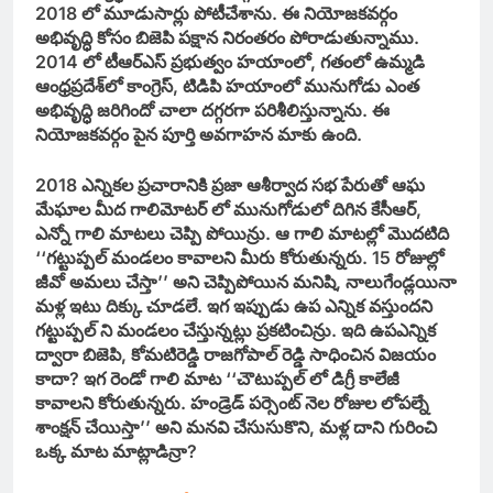
2018 లో మూడుసార్లు పోటీచేశాను. ఈ నియోజకవర్గం
అభివృద్ధి కోసం బిజెపి పక్షాన నిరంతరం పోరాడుతున్నాము.
2014 లో టీఆర్‌ఎస్‌ ప్రభుత్వం హయాంలో, గతంలో ఉమ్మడి
ఆంధ్రప్రదేశ్‌లో కాంగ్రెస్‌, టిడిపి హయాంలో మునుగోడు ఎంత
అభివృద్ధి జరిగిందో చాలా దగ్గరగా పరిశీలిస్తున్నాను. ఈ
నియోజకవర్గం పైన పూర్తి అవగాహన మాకు ఉంది.
2018 ఎన్నికల ప్రచారానికి ప్రజా ఆశీర్వాద సభ పేరుతో ఆఘ
మేఘాల మీద గాలిమోటర్‌ లో మునుగోడులో దిగిన కేసీఆర్‌,
ఎన్నో గాలి మాటలు చెప్పి పోయిన్రు. ఆ గాలి మాటల్లో మొదటిది
‘‘గట్టుప్పల్‌ మండలం కావాలని మీరు కోరుతున్నరు. 15 రోజుల్లో
జీవో అమలు చేస్తా’’ అని చెప్పిపోయిన మనిషి, నాలుగేండ్లయినా
మళ్ల ఇటు దిక్కు చూడలే. ఇగ ఇప్పుడు ఉప ఎన్నిక వస్తుందని
గట్టుప్పల్‌ ని మండలం చేస్తున్నట్లు ప్రకటించిన్రు. ఇది ఉపఎన్నిక
ద్వారా బిజెపి, కోమటిరెడ్డి రాజగోపాల్‌ రెడ్డి సాధించిన విజయం
కాదా? ఇగ రెండో గాలి మాట ‘‘చౌటుప్పల్‌ లో డిగ్రీ కాలేజీ
కావాలని కోరుతున్నరు. హండ్రెడ్‌ పర్సెంట్‌ నెల రోజుల లోపల్నే
శాంక్షన్‌ చేయిస్తా’’ అని మనవి చేసుసుకొని, మళ్ల దాని గురించి
ఒక్క మాట మాట్లాడిన్రా?