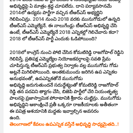
అభివృద్ధిపై ఏ మాత్రం శ్రద్ధ చూపలేదు. దాని పర్యావసానమే
2014లో ఉద్యమ పార్టీగా వచ్చిన టీఆర్‌ఎస్‌ అభ్యర్థిని
గెలిపించిన్రు. 2014 నుంచి 2018 వరకు మునుగోడులో ఉన్నది
టీఆర్‌ఎస్‌ ఎమ్మెల్యేనే. ఈ నాలుగేండ్లు టీఆర్‌ఎస్‌ అభివృద్ధి చేసి
ఉంటే, టీఆర్‌ఎస్‌ ఎమ్మెల్యేనే 2018 ఎన్నికల్లో గెలిచేవారు కదా?
2018 లో టీఆర్‌ఎస్‌ పార్టీ ఎందుకు ఓడిపోయింది?
2018లో కాంగ్రెస్‌ నుంచి పోటి చేసిన కోమటిరెడ్డి రాజగోపాల్‌ రెడ్డిని
గెలిపిస్తే, ప్రతిపక్ష ఎమ్మెల్యేల నియోజకవర్గాలపై సవతి ప్రేమ
చూపిస్తున్న టీఆర్‌ఎస్‌ ప్రభుత్వ నిర్వాకం వల్ల మునుగోడు గోడు
అట్లనే మిగిలిపోయింది. అంతకుముందు జరిగిన ఉప ఎన్నికల
అనుభవంతో, ఉపఎన్నికతోనే మునుగోడు
అభివృద్ధి జరుగుతుందనే సదుద్దేశ్యంతో కోమటిరెడ్డి రాజగోపాల్‌
రెడ్డి తన పదవిని త్యాగం చేసి, బిజెపి పార్టీలో చేరి నియంతృత్వ
పాలనపై ప్రజాస్వామిక పోరాటానికి శ్రీకారం చుట్టిన్రు. మునుగోడు
అభివృద్ధిని ఆకాంక్షించే ప్రతీ ఒక్కరూ రాజకీయాలకు అతీతంగా
ఈ పవిత్ర ఆశయానికి మద్దతు ఇవ్వాల్సిన అవసరం
ఉంది.
తెలంగాణలో కేవలం ఉపఎన్నిక వస్తేనే అభివృద్ధి సాధ్యమైతది..!