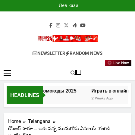
Skip
Лев казино
to
промокоды
2025
content
Newsminute24
Get All Updated Telugu News
NEWSLETTER
RANDOM NEWS
Live Now
Лев казино промокоды 2025
Играть в онлайн каз
HEADLINES
7 Days Ago
2 Weeks Ago
Home
Telangana
కేసీఆర్‌ సారూ … ఆకు పచ్చ మునుగోడు ఏమాయే :గంగిడి