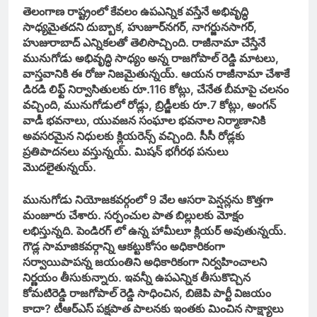
తెలంగాణ రాష్ట్రంలో కేవలం ఉపఎన్నిక వస్తేనే అభివృద్ధి
సాధ్యమైతదని దుబ్బాక, హుజూర్‌నగర్‌, నాగర్జునసాగర్‌,
హుజురాబాద్‌ ఎన్నికలతో తెలిసొచ్చింది. రాజీనామా చేస్తేనే
మునుగోడు అభివృద్ధి సాధ్యం అన్న రాజగోపాల్‌ రెడ్డి మాటలు,
వాస్తవానికి ఈ రోజు నిజమైతున్నయ్‌. ఆయన రాజీనామా చేశాకే
డిరడి లిఫ్ట్‌ నిర్వాసితులకు రూ.116 కోట్లు, చేనేత బీమాపై చలనం
వచ్చింది, మునుగోడులో రోడ్లు, బ్రిడ్జీలకు రూ.7 కోట్లు, అంగన్‌
వాడీ భవనాలు, యువజన సంఘాల భవనాల నిర్మాణానికి
అవసరమైన నిధులకు క్లియరెన్స్‌ వచ్చింది. సీసీ రోడ్లకు
ప్రతిపాదనలు వస్తున్నయ్‌. మిషన్‌ భగీరథ పనులు
మొదలైతున్నయ్‌.
మునుగోడు నియోజకవర్గంలో 9 వేల ఆసరా పెన్షన్లను కొత్తగా
మంజూరు చేశారు. సర్పంచుల పాత బిల్లులకు మోక్షం
లభిస్తున్నది. పెండిరగ్‌ లో ఉన్న హామీలూ క్లియర్‌ అవుతున్నయ్‌.
గౌడ్ల సామాజికవర్గాన్ని ఆకట్టుకోసం అధికారికంగా
సర్వాయిపాపన్న జయంతిని అధికారికంగా నిర్వహించాలని
నిర్ణయం తీసుకున్నారు. ఇవన్నీ ఉపఎన్నిక తీసుకొచ్చిన
కోమటిరెడ్డి రాజగోపాల్‌ రెడ్డి సాధించిన, బిజెపి పార్టీ విజయం
కాదా? టీఆర్‌ఎస్‌ పక్షపాత పాలనకు ఇంతకు మించిన సాక్ష్యాలు