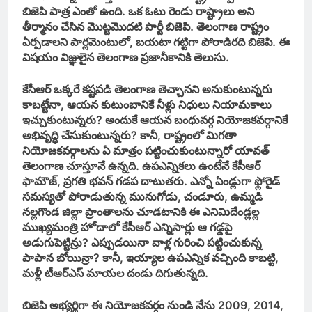
బిజెపి పాత్ర ఎంతో ఉంది. ఒక ఓటు రెండు రాష్ట్రాలు అని
తీర్మానం చేసిన మొట్టమొదటి పార్టీ బిజెపి. తెలంగాణ రాష్ట్రం
ఏర్పడాలని పార్లమెంటులో, బయటా గట్టిగా పోరాడిరది బిజెపి. ఈ
విషయం విజ్ఞులైన తెలంగాణ ప్రజానీకానికి తెలుసు.
కేసీఆర్‌ ఒక్కరే కష్టపడి తెలంగాణ తెచ్చానని అనుకుంటున్నరు
కాబట్టేనా, ఆయన కుటుంబానికే నీళ్లు నిధులు నియామకాలు
ఇచ్చుకుంటున్నరు? అందుకే ఆయన బంధువర్గ నియోజకవర్గానికే
అభివృద్ధి చేసుకుంటున్నరు? కానీ, రాష్ట్రంలో మిగతా
నియోజకవర్గాలను ఏ మాత్రం పట్టించుకుంటున్నారో యావత్‌
తెలంగాణ చూస్తూనే ఉన్నది. ఉపఎన్నికలు ఉంటేనే కేసీఆర్‌
ఫామౌజ్‌, ప్రగతి భవన్‌ గడప దాటుతరు. ఎన్నో ఏండ్లుగా ఫ్లోరైడ్‌
సమస్యతో పోరాడుతున్న మునుగోడు, చండూరు, ఉమ్మడి
నల్లగొండ జిల్లా ప్రాంతాలను చూడటానికి ఈ ఎనిమిదేండ్లల్ల
ముఖ్యమంత్రి హోదాలో కేసీఆర్‌ ఎన్నిసార్లు ఆ గడ్డపై
అడుగుపెట్టిన్రు? ఎప్పుడయినా వాళ్ల గురించి పట్టించుకున్న
పాపాన బోయిన్రా? కానీ, ఇయ్యాల ఉపఎన్నిక వచ్చింది కాబట్టి,
మళ్లీ టీఆర్‌ఎస్‌ మాయల దండు దిగుతున్నది.
బిజెపి అభ్యర్థిగా ఈ నియోజకవర్గం నుండి నేను 2009, 2014,