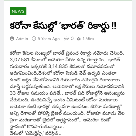
NEWS
కరోనా కేసుల్లో ‘భారత్’ రికార్డు !!
0
Admin
5 Years Ago
1 Mins
కరోనా కేసుల సంఖ్యలో భారత్ ప్రపంచ రికార్డు నమోదు చేసింది.
3,07,581 కేసులతో అమెరికా పేరిట ఉన్న రికార్డును.. భారత్
గురువారం ఒక్కరోజే 3,14,835 కేసులతో నమోదవడంతో
అధిగమించింది.దేశంలో కరోనా సెకండ్ వేవ్ ఉధృతి ఎంతలా
ఉందొ అర్ధం చేసుకోవడానికి గురువారం నమోదైన గణాంకాలు
చూస్తే అర్ధమవుతుంది. అమెరికాలో లక్ష కేసులు నమోదవడానికి
33 రోజుల సమయం పడితే.. భారత్ పది రోజుల్లోనే అసంఖ్యను
చేరుకుంది. ఊరటనిచ్చే అంశం ఏమిటంటే కరోనా మరణాలు
అమెరికా కంటే భారత్లో తక్కువగా ఉండటం. కరోనా మరణాల్లో
అన్ని దేశాలతో పోలిస్తే బ్రెజిల్ ముందుంది. రోజుకూ మూడు వేల
పైగా మరణాలతో బ్రెజిలో అగ్రస్థానంలో.. అమెరికా రెండో
స్థానంలో కొనసాగుతున్నాయి.
దేశంలో ‘ఎమెర్జెన్సీ’ పరిస్థితి..