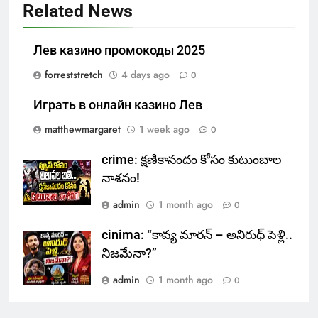
Related News
Лев казино промокоды 2025
forreststretch
4 days ago
0
Играть в онлайн казино Лев
matthewmargaret
1 week ago
0
crime: క్షణికానందం కోసం కుటుంబాల
నాశనం!
admin
1 month ago
0
cinima: “కావ్య మారన్ – అనిరుధ్ పెళ్లి..
నిజమేనా?”
admin
1 month ago
0