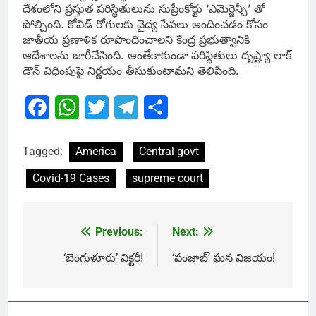
దేశంలోని ప్రస్తుత పరిస్థితులును సుప్రీంకోర్టు ‘ఎమెర్జెన్సీ’ తో
పోల్చింది. కోవిడ్ రోగులకు వైద్య సేవలు అందించడం కోసం
జాతీయ ప్రణాళిక రూపొందించాలని కేంద్ర ప్రభుత్వానికి
ఆదేశాలను జారీచేసింది. అంతేకాకుండా పరిస్థితులు దృష్ట్యా లాక్
డౌన్ విధింపుపై నిర్ణయం తీసుకుంటామని తెలిపింది.
Facebook
WhatsApp
Twitter
Telegram
Share
Tagged:
America
Central govt
Covid-19 Cases
supreme court
Previous:
Next:
Post
navigation
‘బెంగుళూరు’ విక్టరీ!
‘పంజాబ్’ ఘన విజయం!