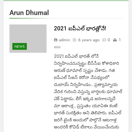
Arun Dhumal
2021 ఐపీఎల్ భారత్లోనే!
admin
6 years ago
0
1
NEWS
min
2021 ఐపీఎల్ భారత్ లోనే
నిర్వహించనున్నట్టు బీసీసీఐ కోశాధికారి
అరుణ్ ధూమాల్ స్పష్టం చేశాడు. గత
ఐపీఎల్ సీజన్ కరోనా నేపథ్యంలో
దుబాయ్ నిర్వహిండం.. ప్రత్యామ్నాయ
వేదిక గురించి వస్తున్న వార్తలకు ధూమాల్
చెక్ పెట్టాడు. లీగ్ ఇక్కడ జరగాలన్నదే
మా ఆకాంక్ష , ప్రస్తుతం యూఏఈ కంటే
భారత్ సురక్షితం అని తెలిపారు. ఐపీఎల్
జరిగే టైంకి అందులో పాల్గొనే ఆటగాళ్ల
అందరికీ కోవిడ్ టీకాలు వేయించేందుకు