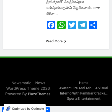
ప్రభుత్వంతో సంప్రదింపులు
జరుపుతున్నామని వెల్లడించాడు. కాగా
కరోనా…
Facebook
WhatsApp
Twitter
Telegram
Share
Read More
Newsmatic - News
Home
WordPress Theme 2026.
Avatar: Fire And Ash – A Visual
Inferno With Familiar Cracks…
Powered By
.
BlazeThemes
Sports
Entertainment
Facebook
WhatsApp
Twitter
Telegram
Share
Optimized by Optimole