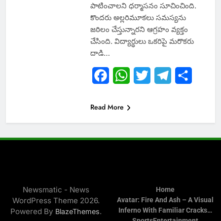
పాటించాలని ధర్మాసనం సూచించింది.
కొందరు అల్లరిమూకలు సమస్యను
జఠిలం చేస్తున్నారని ఆగ్రహం వ్యక్తం
చేసింది. విద్యార్థులు ఒకరిపై మరొకరు
దాడి…
Facebook
WhatsApp
Twitter
Telegram
Share
Read More
Newsmatic - News
Home
WordPress Theme 2026.
Avatar: Fire And Ash – A Visual
Inferno With Familiar Cracks…
Powered By
.
BlazeThemes
Sports
Entertainment