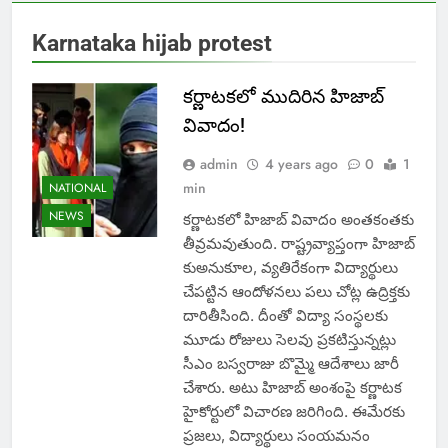
Karnataka hijab protest
కర్ణాటకలో ముదిరిన హిజాబ్
వివాదం!
admin
4 years ago
0
1
min
NATIONAL
NEWS
కర్ణాటకలో హిజాబ్ వివాదం అంతకంతకు
తీవ్రమవుతుంది. రాష్ట్రవ్యాప్తంగా హిజాబ్
కుఅనుకూల, వ్యతిరేకంగా విద్యార్థులు
చేపట్టిన ఆందోళనలు పలు చోట్ల ఉద్రిక్తకు
దారితీసింది. దీంతో విద్యా సంస్థలకు
మూడు రోజులు సెలవు ప్రకటిస్తున్నట్లు
సీఎం బస్వరాజు బొమ్మై ఆదేశాలు జారీ
చేశారు. అటు హిజాబ్ అంశంపై కర్ణాటక
హైకోర్టులో విచారణ జరిగింది. ఈమేరకు
ప్రజలు, విద్యార్థులు సంయమనం