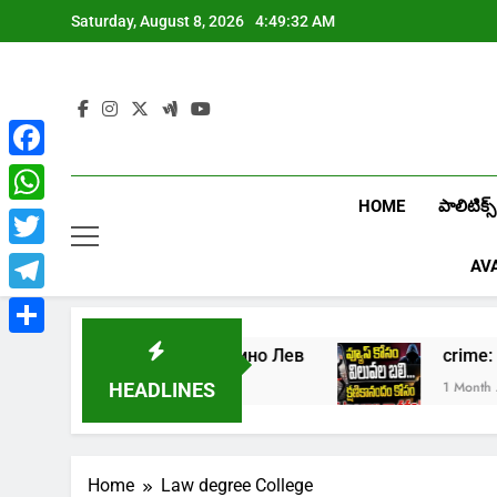
Skip
Saturday, August 8, 2026
4:49:32 AM
to
content
Facebook
HOME
పాలిటిక్స్
WhatsApp
Twitter
AV
Telegram
Share
Играть в онлайн казино Лев
crim
1 Week Ago
1 Month Ago
HEADLINES
Home
Law degree College