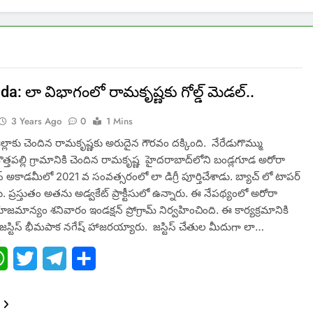
a: లా విభాగంలో రామకృష్ణకు గోల్డ్ మెడల్..
3 Years Ago
0
1 Mins
ిల్లాకు చెందిన రామకృష్ణకు అరుదైన గౌరవం దక్కింది. నేరేడుగొమ్ము
్తపల్లి గ్రామానికి చెందిన రామకృష్ణ హైదరాబాద్‌లోని బండ్లగూడ అరోరా
ెస్ అకాడమీలో 2021 వ సంవత్సరంలో లా డిగ్రీ పూర్తిచేశాడు. బ్యాచ్ లో టాపర్
. ప్రస్తుతం అతను అడ్వకేట్ ప్రాక్టీసులో ఉన్నారు. ఈ నేపథ్యంలో అరోరా
మాన్యం శనివారం ఇండక్షన్ ప్రోగ్రామ్ నిర్వహించింది. ఈ కార్యక్రమానికి
 గా జస్టిస్ భీమపాక నగేష్ హాజరయ్యారు. జస్టిస్ చేతుల మీదుగా లా…
ebook
WhatsApp
Twitter
Telegram
Share