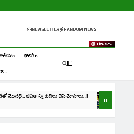
NEWSLETTER
RANDOM NEWS
Live Now
జాతీయం
ఫోటోలు
KS…
‌తో మొదలై… జీవితాన్ని కుదేలు చేసే మోసాలు..!!
cinima:
1 Month 