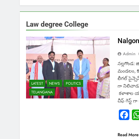
Law degree College
Nalgond
Admin
నల్లగొండ: జ
మండలం, కొత
లీగల్ సైన్స
LATEST
NEWS
POLITICS
గా నిలిచాడు
TELANGANA
కళాశాల యాజ
చీఫ్ గెస్ట్
Fac
Read More