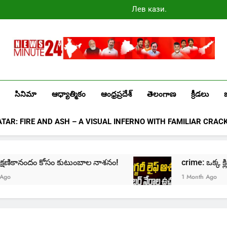
Лев казино
промокоды
2025
Newsminute24
Get All Updated Telugu News
సినిమా
ఆధ్యాత్మికం
ఆంధ్రప్రదేశ్
తెలంగాణ
క్రీడలు
ATAR: FIRE AND ASH – A VISUAL INFERNO WITH FAMILIAR CRAC
e: క్షణికానందం కోసం కుటుంబాల నాశనం!
crime: ఒక్క క్లిక్
1 Month Ago