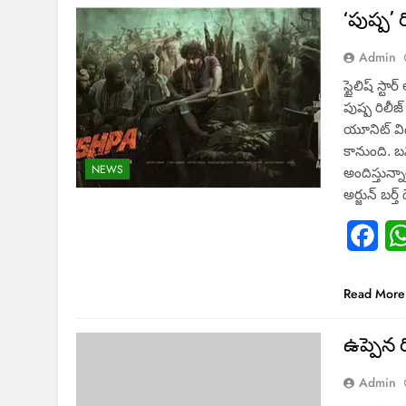
‘పుష్ప’ 
Admin
స్టైలిష్ స్టా
పుష్ప రిలీజ్
యూనిట్ వి
కానుంది. బ
NEWS
అందిస్తున్న
అర్జున్ బర్త్
Fac
Read More
ఉప్పెన రి
Admin