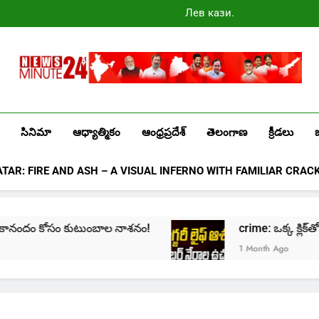
Лев казино
промокоды
2025
Newsminute24
Get All Updated Telugu News
సినిమా
ఆధ్యాత్మికం
ఆంధ్రప్రదేశ్
తెలంగాణ
క్రీడలు
ATAR: FIRE AND ASH – A VISUAL INFERNO WITH FAMILIAR CRAC
కోసం కుటుంబాల నాశనం!
crime: ఒక్క క్లిక్‌తో మొదలై… జీవి
1 Month Ago