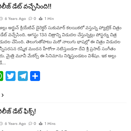
రిలీజ్ డేట్ వచ్చేసింది!!
6 Years Ago
0
1 Min
ర్ అల్లు అర్జున్ క్రియేటివ్ డైరెక్టర్ సుకుమార్ కలయికలో వస్తున్న హ్యాట్రిక్ చిత్రం
 డేట్ వచ్చేసింది. ఆగస్టు 13న చిత్రాన్ని విడుదల చేస్తున్నట్లు పోస్టర్ను చిత్ర
డుదల చేసింది. తెలుగుతోపాటు మరో నాలుగు భాషల్లో ఈ చిత్రం విడుదల
న్నీసరసన రష్మిక మందన హీరోగా నటిస్తుండగా దేవి శ్రీ ప్రసాద్ సంగీతం
ారు. మైత్రి మూవీ మేకర్స్ ఈ సినిమాను నిర్మిస్తుండటం విశేషం. ఇక అల్లు
 డే…
ebook
WhatsApp
Twitter
Telegram
Share
లీజ్ డేట్ ఫిక్స్!
6 Years Ago
0
1 Mins