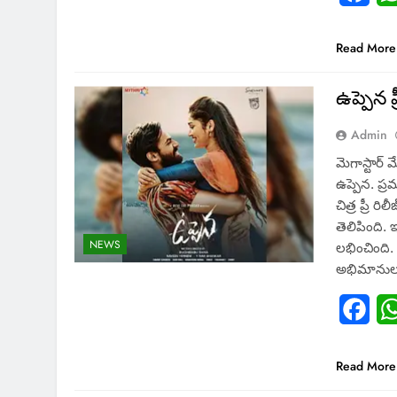
Read More
ఉప్పెన ప్
Admin
మెగాస్టార్ మ
ఉప్పెన. ప్ర
చిత్ర ప్రీ ర
తెలిపింది. 
NEWS
లభించింది. 
అభిమానుల
Fac
Read More