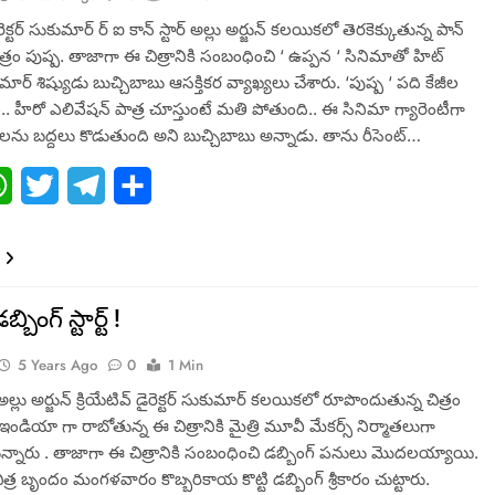
ైరెక్టర్ సుకుమార్ ర్ ఐ కాన్ స్టార్ అల్లు అర్జున్ కలయికలో తెరకెక్కుతున్న పాన్
్రం పుష్ప. తాజాగా ఈ చిత్రానికి సంబంధించి ‘ ఉప్పన ‘ సినిమాతో హిట్
ుమార్ శిష్యుడు బుచ్చిబాబు ఆసక్తికర వ్యాఖ్యలు చేశారు. ‘పుష్ప ‘ పది కేజీల
 హీరో ఎలివేషన్ పాత్ర చూస్తుంటే మతి పోతుంది.. ఈ సినిమా గ్యారెంటీగా
ర్డులను బద్దలు కొడుతుంది అని బుచ్చిబాబు అన్నాడు. తాను రీసెంట్…
ebook
WhatsApp
Twitter
Telegram
Share
్బింగ్ స్టార్ట్ !
5 Years Ago
0
1 Min
ార్ అల్లు అర్జున్ క్రియేటివ్ డైరెక్టర్ సుకుమార్ కలయికలో రూపొందుతున్న చిత్రం
 ఇండియా గా రాబోతున్న ఈ చిత్రానికి మైత్రి మూవీ మేకర్స్ నిర్మాతలుగా
ున్నారు . తాజాగా ఈ చిత్రానికి సంబంధించి డబ్బింగ్ పనులు మొదలయ్యాయి.
్ర బృందం మంగళవారం కొబ్బరికాయ కొట్టి డబ్బింగ్ శ్రీకారం చుట్టారు.