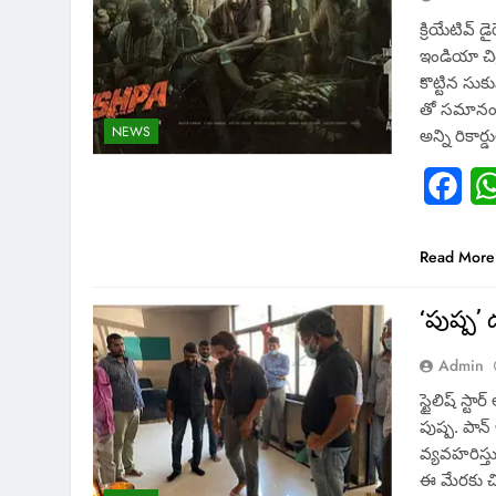
క్రియేటివ్ డ
ఇండియా చిత
కొట్టిన సుక
తో సమానం..
NEWS
అన్ని రికా
Fac
Read More
‘పుష్ప’ డబ
Admin
స్టైలిష్ స్ట
పుష్ప. పాన్
వ్యవహరిస్త
ఈ మేరకు చిత