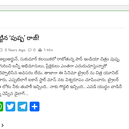
ిన ‘పుష్ప’ రాజ్!
5 Years Ago
0
1 Min
్ అల్లుఅర్జున్, సుకుమార్ కలయికలో రాబోతున్న పాన్ ఇండియా చిత్రం పుష్ప.
ురించి బన్నీ అభిమానులు, ప్రేక్షకులు ఎంతగా ఎదురుచూస్తున్నారో
ా చెప్పాలిసిన అవసరం లేదు. తాజాగా ఈ సినిమా ట్రైలర్ ను చిత్ర యూనిట్
ారు. ఎప్పటిలాగే ఐకాన్ స్టార్ మాస్ నట విశ్వరూపం చూపించారు. ట్రైలర్
లోకం నీకు తుపాకీ ఇచ్చింది.. నాకు గొడ్డలి ఇచ్చింది.. ఎవడి యుద్ధం వాడిదే
 చెప్పిన డైలాగ్…
ebook
WhatsApp
Twitter
Telegram
Share