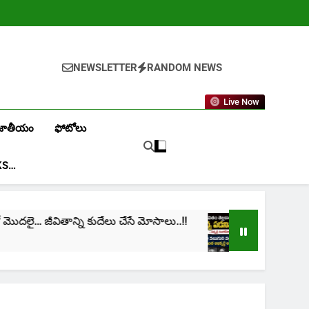
NEWSLETTER
RANDOM NEWS
Live Now
జాతీయం
ఫోటోలు
KS…
తాన్ని కుదేలు చేసే మోసాలు..!!
cinima: “నా జీవితం త
1 Month Ago