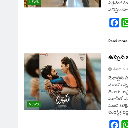
NEWS
ఎర్రచందనం 
నటిస్తుండ
Fac
Read More
ఉప్పెన క
Admin
మెగాస్టార్ చ
సునామి సృష
తెలుగు రాష్ట
మూవీతో మొదట
NEWS
మంచి కలెక్ష
ఇండస్ట్రీ వ
Fac