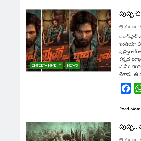
పుష్ప చ
Admin
ఐకాన్‌స్టార
ఇండియా చిత్
పుష్పరాజ్‌ అ
కన్నడ బ్యూ
ENTERTAINMENT
NEWS
సామీ’ లిరి
చేశారు. ఈ 
Fac
Read More
పుష్ప..
Admin