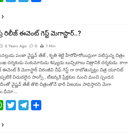
రీ రిలీజ్ ఈవెంట్ గెస్ట్ మెగాస్టార్..?
6 Years Ago
0
1 Min
ేనల్లుడు పంజా వైష్ణవ్ తేజ్ , కృతి శెట్టి హీరోహీరోయిన్లుగా నటిస్తున్న చిత్రం
ముఖ దర్శకుడు సుకుమారుడు శిష్యుడు బుచ్చిబాబు చిత్రానికి దర్శకుడు. కాగా
ిలీజ్ ఈవెంట్ కీ మెగాస్టార్ చిరంజీవి చీఫ్ గెస్ట్ గా రాబోతున్నట్లు చిత్ర యూనిట్
ఇప్పటికే విడుదలైన సాంగ్స్ , టీజర్కికి ప్రేక్షకుల నుంచి మంచి స్పందన
దీంతో వైష్ణవ్ తేజ్ తొలి చిత్రంతోనే భారీ విజయం సాధిస్తారని మెగా
ు ధీమా…
ebook
WhatsApp
Twitter
Telegram
Share