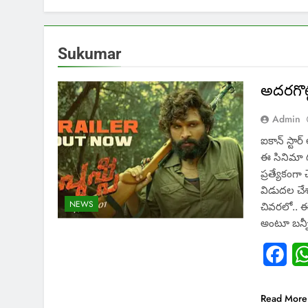
Sukumar
అదరగొట్ట
Admin
ఐకాన్ స్టార
ఈ సినిమా గ
ప్రత్యేకంగ
విడుదల చేశ
NEWS
చివరలో.. ఈ 
అంటూ బన్నీ
Fac
Read More