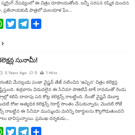
స్మగ్లింగ్ నేపథ్యంలో ఈ చిత్రం రూపొందుతోంది. బన్నీ సరసన రష్మిక మందన
గా, ప్రతినాయకుడి పాత్రలో మలయాళ ఫేం…
ebook
WhatsApp
Twitter
Telegram
Share
లెక్షన్ల సునామీ!
5 Years Ago
0
1 Mins
ిరంజీవి మేనల్లుడు పంజా వైష్ణవ్ తేజ్ నటించిన ‘ఉప్పెన’ చిత్రం కలెక్షన్ల
్టిస్తుంది. శుక్రవారం విడుదలైన ఈ సినిమా పాజిటివ్ టాక్ రావడంతో రెండు
్రాల్లో కలిపి దాదాపు పది కోట్ల కలెక్షన్స్ రాబట్టింది. దీంతో వైష్ణవ్ డెబ్యూ
ి రోజు అత్యధిక కలెక్షన్స్ రికార్డ్ సొంతం చేసుకున్నాడు. మొదటి రోజే
న్స్ రాబట్టిన ఈ సినిమా మున్ముందు మరిన్ని రికార్డులను కొల్లగొడుతుందని
ర్గాలు భావిస్తున్నాయి. ప్రముఖ దర్శకుడు…
ebook
WhatsApp
Twitter
Telegram
Share