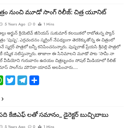
ిత్రం నుంచి మూడో సాంగ్ రిలీజ్: చిత్ర యూనిట్
5 Years Ago
0
1 Mins
్‌ అల్లు అర్జున్‌ క్రియెటివ్ జీనియస్ సుకుమార్ కలయికలో రాబోతున్న ప్యాన్
రం ‘పుష్ప’. ఎర్రచందనం స్మగ్లింగ్‌ నేపథ్యంగా తెరకెక్కుతోన్న ఈ చిత్రంలో
నే స్మగ్లర్‌ పాత్రలో బన్నీ కనిపించనున్నారు. పుష్పరాజ్‌ ప్రేయసి శ్రీవల్లి పాత్రలో
టీ రష్మిక నటిస్తున్నారు. తాజాగా ఈ సినిమాలని మూడో పాట ‘సామీ నా
కల్‌ వీడియోని గురువారం ఉదయం చిత్రబృందం సోషల్‌ మీడియాలో రీలిజ్
మాస్‌ సాంగ్‌ను మౌనికా యాదవ్‌ అలపించారు….
ebook
WhatsApp
Twitter
Telegram
Share
 పది కేజిఎఫ్ లతో సమానం_ డైరెక్టర్ బుచ్చిబాబు
5 Years Ago
0
1 Mins