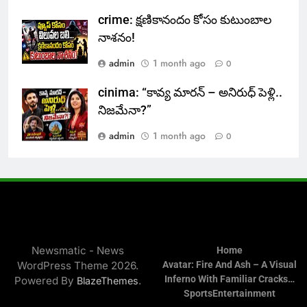
crime: క్షణికానందం కోసం కుటుంబాల
నాశనం!
admin
1 month ago
0
cinima: “కావ్య మారన్ – అనిరుధ్ పెళ్లి..
నిజమేనా?”
admin
1 month ago
0
Newsmatic - News
Home
WordPress Theme 2026.
Avatar: Fire And Ash – A Visual
Inferno With Familiar Cracks…
Powered By
.
BlazeThemes
Sports
Entertainment