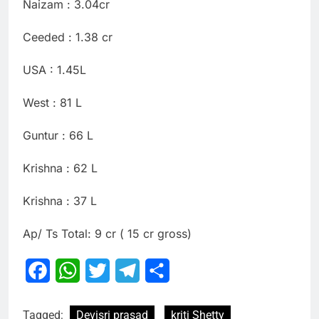
Naizam : 3.04cr
Ceeded : 1.38 cr
USA : 1.45L
West : 81 L
Guntur : 66 L
Krishna : 62 L
Krishna : 37 L
Ap/ Ts Total: 9 cr ( 15 cr gross)
Facebook
WhatsApp
Twitter
Telegram
Share
Tagged:
Devisri prasad
kriti Shetty