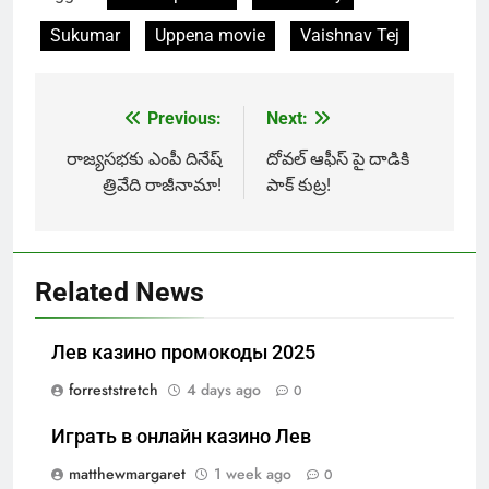
Sukumar
Uppena movie
Vaishnav Tej
Previous:
Next:
Post
navigation
రాజ్యసభకు ఎంపీ దినేష్
దోవల్ ఆఫీస్ పై దాడికి
త్రివేది రాజీనామా!
పాక్ కుట్ర!
Related News
Лев казино промокоды 2025
forreststretch
4 days ago
0
Играть в онлайн казино Лев
matthewmargaret
1 week ago
0