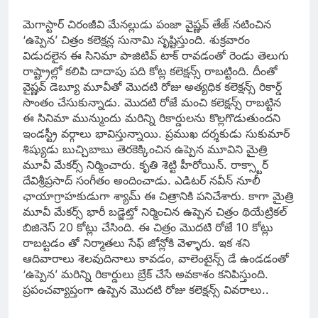
మెగాస్టార్ చిరంజీవి మేనల్లుడు పంజా వైష్ణవ్ తేజ్ నటించిన
‘ఉప్పెన’ చిత్రం కలెక్షన్ల సునామి సృష్టిస్తుంది. శుక్రవారం
విడుదలైన ఈ సినిమా పాజిటివ్ టాక్ రావడంతో రెండు తెలుగు
రాష్ట్రాల్లో కలిపి దాదాపు పది కోట్ల కలెక్షన్స్ రాబట్టింది. దీంతో
వైష్ణవ్ డెబ్యూ మూవీతో మొదటి రోజు అత్యధిక కలెక్షన్స్ రికార్డ్
సొంతం చేసుకున్నాడు. మొదటి రోజే మంచి కలెక్షన్స్ రాబట్టిన
ఈ సినిమా మున్ముందు మరిన్ని రికార్డులను కొల్లగొడుతుందని
ఇండస్ట్రీ వర్గాలు భావిస్తున్నాయి. ప్రముఖ
దర్శకుడు సుకుమార్
శిష్యుడు బుచ్చిబాబు తెరకెక్కించిన ఉప్పెన మూవిని మైత్రి
మూవీ మేకర్స్ నిర్మించారు. కృతి శెట్టి హీరోయిన్. రాక్స్టార్
దేవిశ్రీప్రసాద్ సంగీతం అందించాడు. ఎడిటర్ నవీన్ నూలీ
ఛాయాగ్రాహకుడుగా శ్యామ్ ఈ చిత్రానికి పనిచేశారు. కాగా
మైత్రి
మూవీ మేకర్స్ భారీ బడ్జెట్తో నిర్మించిన ఉప్పెన చిత్రం థియేట్రికల్
బిజినెస్ 20 కోట్లు చేసింది. ఈ చిత్రం మొదటి రోజే 10 కోట్లు
రాబట్టడం తో నిర్మాతలు సేఫ్ జోన్లోకి వెళ్ళారు. ఇక శని
ఆదివారాలు శెలవుదినాలు కావడం, వాలెంటైన్స్ డే ఉండడంతో
‘ఉప్పెన’ మరిన్ని రికార్డులు బ్రేక్ చేసే అవకాశం కనిపిస్తుంది.
ప్రపంచవ్యాప్తంగా ఉప్పెన మొదటి రోజు కలెక్షన్స్ వివరాలు..